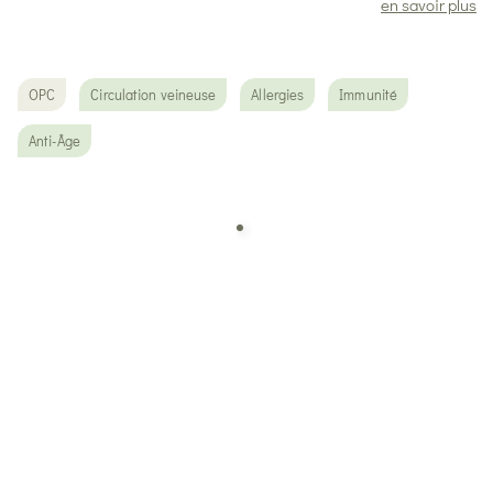
en savoir plus
OPC
Circulation veineuse
Allergies
Immunité
Anti-Âge