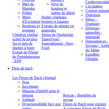
Cardiovasculai
Miel de
Sève de
Circulation
Manuka
bouleau et
Confort urinair
Pollen
aubier de tilleul
Digestion
Miels
Huiles végétales,
Détox -
d'Exception
beurres et baumes
Drainage
Bonbons et
Extraits de plantes en
Défenses
gommes
ampoules
naturelles -
Charbon végétal
Sirops de l'herboriste
Immunité
activé & levures
SuperFood -
Dépendances -
Jus et gels de
Superaliments - Raw
Sevrage - Arrêt
plantes à boire
Food
du Tabac
Extrait de Pépins
Equilibre
de Pamplemousse
Féminin
- EPP
Fleur de bach
Les Fleurs de Bach Original
Peur
Incertitude
Manque d'intérêt pour le
présent
Rescue - Remèdes de
Solitude
secour
Hypersensibilité face aux
Fleurs de Bach pour enfants
autres
Accessoires Fleurs de Bach