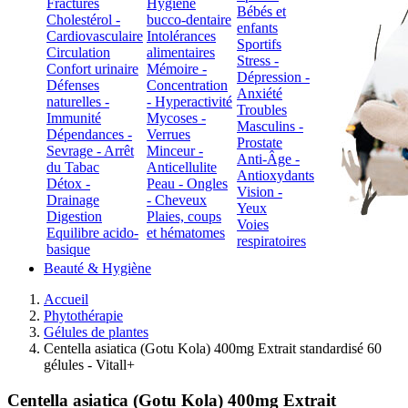
Fractures
Hygiène
Bébés et
Cholestérol -
bucco-dentaire
enfants
Cardiovasculaire
Intolérances
Sportifs
Circulation
alimentaires
Stress -
Confort urinaire
Mémoire -
Dépression -
Défenses
Concentration
Anxiété
naturelles -
- Hyperactivité
Troubles
Immunité
Mycoses -
Masculins -
Dépendances -
Verrues
Prostate
Sevrage - Arrêt
Minceur -
Anti-Âge -
du Tabac
Anticellulite
Antioxydants
Détox -
Peau - Ongles
Vision -
Drainage
- Cheveux
Yeux
Digestion
Plaies, coups
Voies
Equilibre acido-
et hématomes
respiratoires
basique
Beauté & Hygiène
Accueil
Phytothérapie
Gélules de plantes
Centella asiatica (Gotu Kola) 400mg Extrait standardisé 60
gélules - Vitall+
Centella asiatica (Gotu Kola) 400mg Extrait