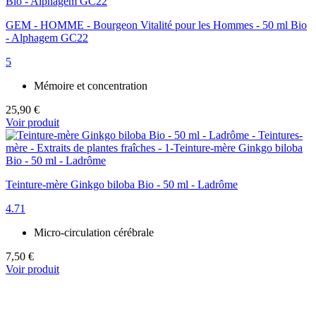
GEM - HOMME - Bourgeon Vitalité pour les Hommes - 50 ml Bio
- Alphagem GC22
5
Mémoire et concentration
25,90 €
Voir produit
Teinture-mère Ginkgo biloba Bio - 50 ml - Ladrôme
4.71
Micro-circulation cérébrale
7,50 €
Voir produit