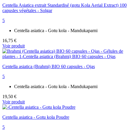
Centella Asiatica extrait Standardisé (gotu Kola Aerial Extract) 100
capusles végétales - Solgar
5
Centella asiatica - Gotu kola - Mandukaparni
16,75 €
Voir produit
Centella asiatica (Brahmi) BIO 60 capsules - Ojas
5
Centella asiatica - Gotu kola - Mandukaparni
19,50 €
Voir produit
Centella asiatica - Gotu kola Poudre
5