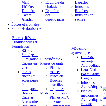
Mug,
Equilibre du
Lapacho
Théière,
cholestérol
Infusions
Tisanière
Equilibre
Rooibos
Carafe
des
Infusions en
Alladin
dépendances
sachets
Épices et aromates
Ethno-Herboristerie
Encens, Résines
Traditionnelles &
Fumigation
Médecine
Bâtons -
ayurvédique
Smudge de
Huile de
Fumigation
Lithothérapie -
massage
Encens en
Pierres de santé
Ayurvédique
vrac
Pierres
Lota, Neti
Portes
roulées
Pot et Gratte
encens et
Bracelets
Langue
accessoires
Boucles
Infusions
de
d'oreilles
Ayurvédiques
fumigation
Orgonites
Plantes
Bois de
Médecine chinoise
médicinales
Cade &
Plantes MTC
Ayurvédiques
Accessoires
en vrac
en vrac
Baguettes
Compléments