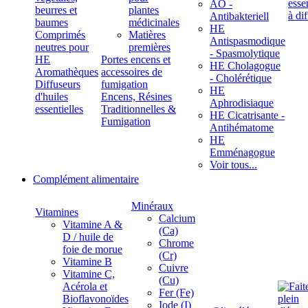
ÄÖ -
beurres et
plantes
Antibakteriell
baumes
médicinales
HE
Comprimés
Matières
Antispasmodique
neutres pour
premières
- Spasmolytique
HE
Portes encens et
HE Cholagogue
Aromathèques
accessoires de
- Cholérétique
Diffuseurs
fumigation
HE
d'huiles
Encens, Résines
Aphrodisiaque
essentielles
Traditionnelles &
HE Cicatrisante -
Fumigation
Antihématome
HE
Emménagogue
Voir tous...
Complément alimentaire
Minéraux
Vitamines
Calcium
Vitamine A &
(Ca)
D / huile de
Chrome
foie de morue
(Cr)
Vitamine B
Cuivre
Vitamine C,
(Cu)
Acérola et
Fer (Fe)
Bioflavonoïdes
Iode (I)