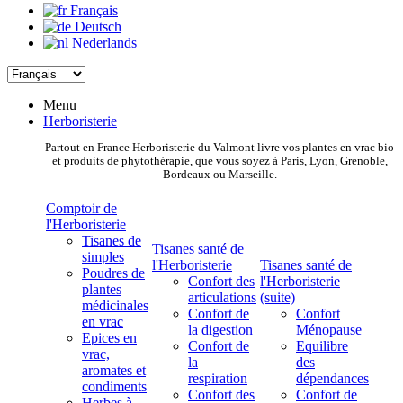
Français
Deutsch
Nederlands
Menu
Herboristerie
Partout en France Herboristerie du Valmont livre vos plantes en vrac bio
et produits de phytothérapie, que vous soyez à Paris, Lyon, Grenoble,
Bordeaux ou Marseille.
Comptoir de
l'Herboristerie
Tisanes de
Tisanes santé de
simples
l'Herboristerie
Tisanes santé de
Poudres de
Confort des
l'Herboristerie
plantes
articulations
(suite)
médicinales
Confort de
Confort
en vrac
la digestion
Ménopause
Epices en
Confort de
Equilibre
vrac,
la
des
aromates et
respiration
dépendances
condiments
Confort des
Confort de
Herbes à