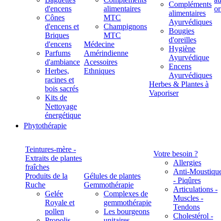
Compléments
d'encens
alimentaires
alimentaires
Cônes
MTC
Ayurvédiques
d'encens et
Champignons
Bougies
Briques
MTC
d'oreilles
d'encens
Médecine
Hygiène
Parfums
Amérindienne
Ayurvédique
d'ambiance
Acessoires
Encens
Herbes,
Ethniques
Ayurvédiques
racines et
Herbes & Plantes à
bois sacrés
Vaporiser
Kits de
Nettoyage
énergétique
Phytothérapie
Teintures-mère -
Votre besoin ?
Extraits de plantes
Allergies
fraîches
Anti-Moustiqu
Produits de la
Gélules de plantes
- Piqûres
Ruche
Gemmothérapie
Articulations -
Gelée
Complexes de
Muscles -
Royale et
gemmothérapie
Tendons
pollen
Les bourgeons
Cholestérol -
Propolis
unitaires