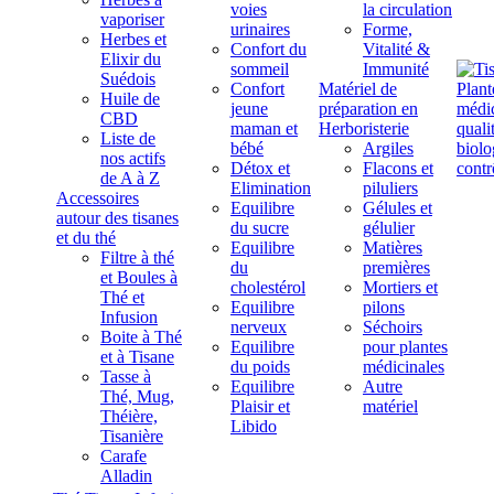
voies
la circulation
vaporiser
urinaires
Forme,
Herbes et
Confort du
Vitalité &
Elixir du
sommeil
Immunité
Suédois
Confort
Matériel de
Huile de
jeune
préparation en
CBD
maman et
Herboristerie
Liste de
bébé
Argiles
nos actifs
Détox et
Flacons et
de A à Z
Elimination
piluliers
Accessoires
Equilibre
Gélules et
autour des tisanes
du sucre
gélulier
et du thé
Equilibre
Matières
Filtre à thé
du
premières
et Boules à
cholestérol
Mortiers et
Thé et
Equilibre
pilons
Infusion
nerveux
Séchoirs
Boite à Thé
Equilibre
pour plantes
et à Tisane
du poids
médicinales
Tasse à
Equilibre
Autre
Thé, Mug,
Plaisir et
matériel
Théière,
Libido
Tisanière
Carafe
Alladin