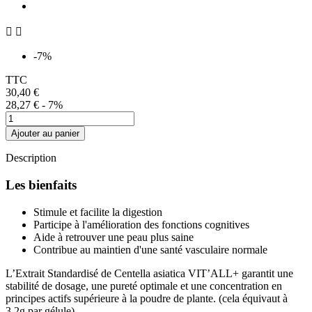


-7%
TTC
30,40 €
28,27 €
- 7%
Ajouter au panier
Description
Les bienfaits
Stimule et facilite la digestion
Participe à l'amélioration des fonctions cognitives
Aide à retrouver une peau plus saine
Contribue au maintien d'une santé vasculaire normale
L’Extrait Standardisé de Centella asiatica VIT’ALL+ garantit une
stabilité de dosage, une pureté optimale et une concentration en
principes actifs supérieure à la poudre de plante. (cela équivaut à
3,2g par gélule)