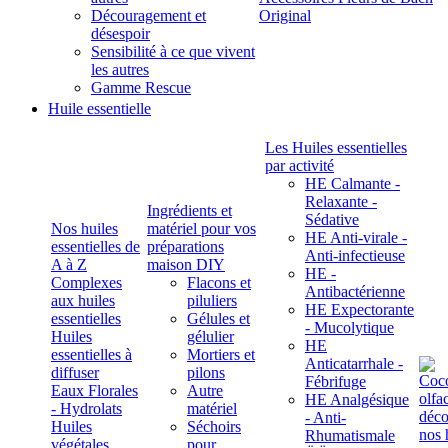
Découragement et
Original
désespoir
Sensibilité à ce que vivent
les autres
Gamme Rescue
Huile essentielle
Les Huiles essentielles
par activité
HE Calmante -
Relaxante -
Ingrédients et
Sédative
Nos huiles
matériel pour vos
HE Anti-virale -
essentielles de
préparations
Anti-infectieuse
A à Z
maison DIY
HE -
Complexes
Flacons et
Antibactérienne
aux huiles
piluliers
HE Expectorante
essentielles
Gélules et
- Mucolytique
Huiles
gélulier
HE
essentielles à
Mortiers et
Anticatarrhale -
diffuser
pilons
Fébrifuge
Eaux Florales
Autre
HE Analgésique
- Hydrolats
matériel
- Anti-
Huiles
Séchoirs
Rhumatismale
végétales,
pour