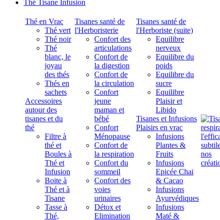
Thé Tisane Infusion
Thé en Vrac
Tisanes santé de
Tisanes santé de
Thé vert
l'Herboristerie
l'Herboriste (suite)
Thé noir
Confort des
Equilibre
Thé
articulations
nerveux
blanc, le
Confort de
Equilibre du
joyau
la digestion
poids
des thés
Confort de
Equilibre du
Thés en
la circulation
sucre
sachets
Confort
Equilibre
Accessoires
jeune
Plaisir et
autour des
maman et
Libido
tisanes et du
bébé
Tisanes et Infusions
thé
Confort
Plaisirs en vrac
Filtre à
Ménopause
Infusions
thé et
Confort de
Plantes &
Boules à
la respiration
Fruits
Thé et
Confort du
Infusions
Infusion
sommeil
Epicée Chai
Boite à
Confort des
& Cacao
Thé et à
voies
Infusions
Tisane
urinaires
Ayurvédiques
Tasse à
Détox et
Infusions
Thé,
Elimination
Maté &