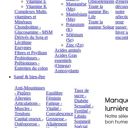
Vitamine E
Oligoéléments
Manganèse
Vitamine K
Toute la
(Mn)
Complexes Multi-
gamme Be-
Magnésium
vitamines et
Life
(Mg)
Minéraux
Toute la
Potassium
Chondroïtine -
gamme Solgar
(K)
Glucosamine - MSM
Sélénium
Dérivés du Soja et
(Se)
Lécithine
Zinc (Zn)
Enzymes
Acides aminés
Fibres et Psyllium
Acides Gras
Probiotiques -
essentiels
Prébiotiques -
(Omega)
Entretien du colon
Antioxydants
Santé & bien-être
Anti-Moustiques
Taux de
- Piqûres
Equilibre
sucre -
Allergies
Féminin
Diabète
Articulations -
Fatigue -
Sexualité -
Muscles -
Vitalité -
Fertilité -
Tendons
Convalescence
Libido
Capital osseux -
Grossesse -
Sommeil
Ostéoporose -
Allaitement
Spécial