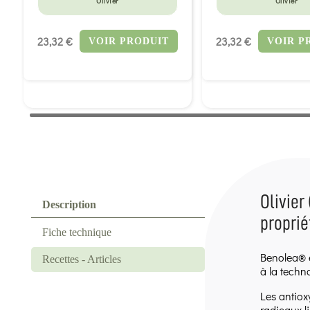
Olivier
Olivier
23,32 €
23,32 €
VOIR PRODUIT
VOIR P
Olivier
Description
proprié
Fiche technique
Benolea® e
Recettes - Articles
à la techn
Les antiox
radicaux l