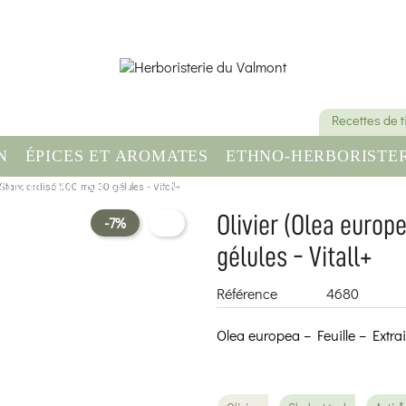
Recettes de 
N
ÉPICES ET AROMATES
ETHNO-HERBORISTER
 Standardisé 500 mg 30 gélules - Vitall+
OMPLÉMENT ALIMENTAIRE
SANTÉ & BIEN-ÊT
Olivier (Olea europ
-7%
gélules - Vitall+
Référence
4680
Olea europea – Feuille – Extra