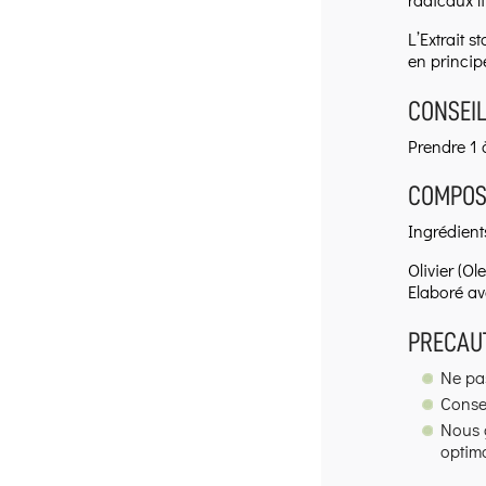
L’Extrait 
en principe
CONSEIL
Prendre 1 
COMPOSI
Ingrédient
Olivier (O
Elaboré av
PRECAUT
Ne pas
Conser
Nous g
optima