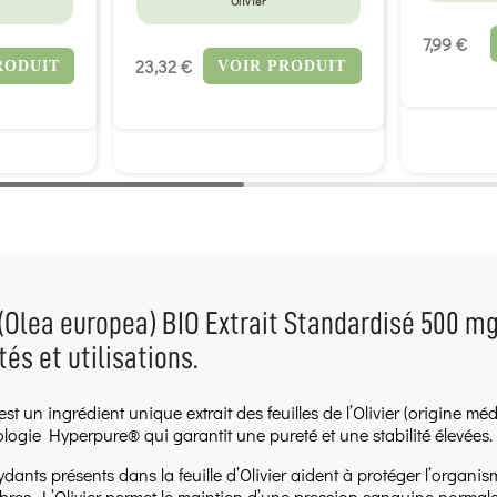
Olivier
7,99 €
23,32 €
RODUIT
VOIR PRODUIT
 (Olea europea) BIO Extrait Standardisé 500 mg 
tés et utilisations.
st un ingrédient unique extrait des feuilles de l’Olivier (origine m
ologie Hyperpure® qui garantit une pureté et une stabilité élevées.
ydants présents dans la feuille d’Olivier aident à protéger l’organ
ibres. L’Olivier permet le maintien d’une pression sanguine normal