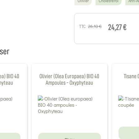
Olivier
Cholestérol
Anti-
26,10 €
TTC
24,27 €
ser
ea) BIO 40
Olivier (Olea Europaea) BIO 40
Tisane O
hyteau
Ampoules - Oxyphyteau