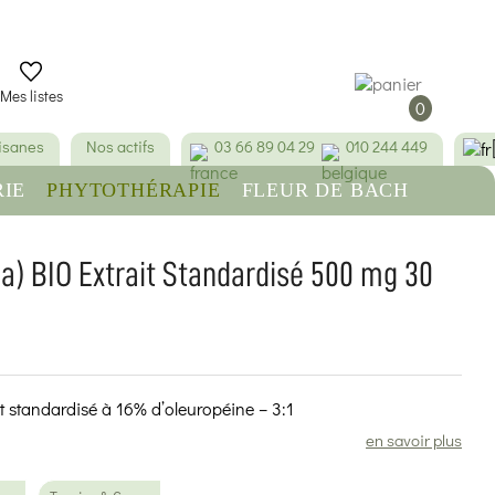
Mes listes
0
tisanes
Nos actifs
03 66 89 04 29
010 244 449
IE
PHYTOTHÉRAPIE
FLEUR DE BACH
RE
BEAUTÉ & HYGIÈNE
ea) BIO Extrait Standardisé 500 mg 30
it standardisé à 16% d’oleuropéine – 3:1
en savoir plus