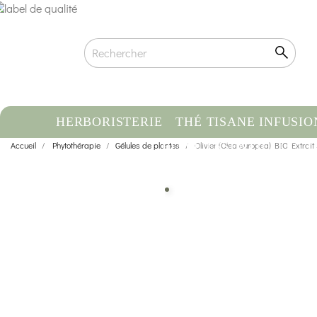
HERBORISTERIE
THÉ TISANE INFUSIO
Accueil
Phytothérapie
Gélules de plantes
HUILE ESSENTIELLE
Olivier (Olea europea) BIO Extrait
C