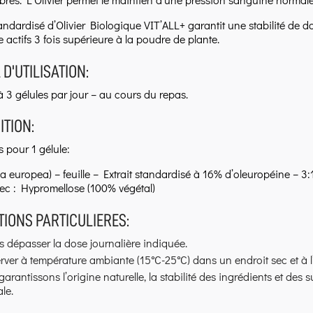
standardisé d’Olivier Biologique VIT’ALL+ garantit une stabilité de
 actifs 3 fois supérieure à la poudre de plante.
 D'UTILISATION:
à 3 gélules par jour – au cours du repas.
TION:
s pour 1 gélule:
lea europea) – feuille – Extrait standardisé à 16% d’oleuropéine – 3
ec : Hypromellose (100% végétal)
IONS PARTICULIERES:
 dépasser la dose journalière indiquée.
ver à température ambiante (15°C-25°C) dans un endroit sec et à l’
arantissons l’origine naturelle, la stabilité des ingrédients et des s
le.