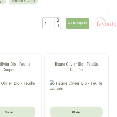
Âge
Tension & Coeur
favorit
Ajouter au panier
livier Bio - Feuille
Tisane Olivier Bio - Feuille
Coupée
Coupée
Olivier
Olivier