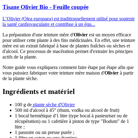
Tisane Olivier Bio - Feuille coupée
L’Olivier (Olea europaea) est traditionnellement utilisé pour soutenir
la santé cardiovasculaire et contribue à un équ...
La préparation d'une teinture mère d'
Olivier
est un moyen efficace
pour utiliser cette plante à des fins médicinales. En effet, une teinture
mère est un extrait fabriqué à base de plantes fraîches ou sèches et
d'alcool. Ce processus de macération permet d'extraire les principes
actifs de la plante.
Notre guide vous expliquera comment faire étape par étape afin que
vous puissiez fabriquer votre teinture mère maison d'
Olivier
à partir
de la plante sèche.
Ingrédients et matériel
100 g de
plante sèche d'Olivier
500 ml d'alcool à 45° (rhum, vodka ou alcool de fruit)
1 bocal hermétique d'1 litre (type bocal à pasteuriser ou de
récupération) ou 1 cafetière à piston de type "Bodum" de 1
litre ;
1 passoire ou un presse purée ;
1 filtre en coton ou une étamine;