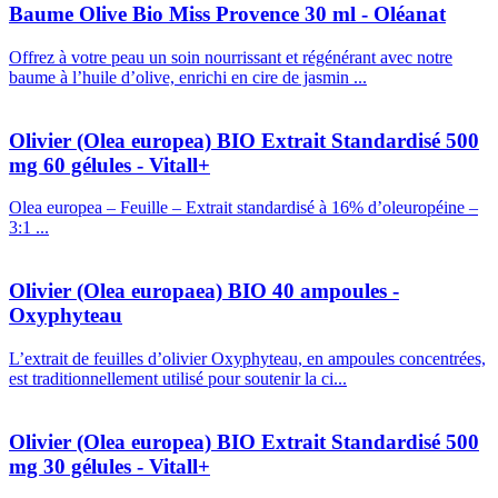
Baume Olive Bio Miss Provence 30 ml - Oléanat
Offrez à votre peau un soin nourrissant et régénérant avec notre
baume à l’huile d’olive, enrichi en cire de jasmin ...
Olivier (Olea europea) BIO Extrait Standardisé 500
mg 60 gélules - Vitall+
Olea europea – Feuille – Extrait standardisé à 16% d’oleuropéine –
3:1 ...
Olivier (Olea europaea) BIO 40 ampoules -
Oxyphyteau
L’extrait de feuilles d’olivier Oxyphyteau, en ampoules concentrées,
est traditionnellement utilisé pour soutenir la ci...
Olivier (Olea europea) BIO Extrait Standardisé 500
mg 30 gélules - Vitall+