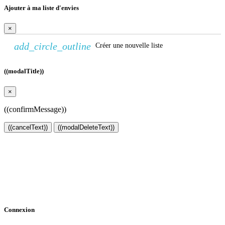
Ajouter à ma liste d'envies
×
add_circle_outline
Créer une nouvelle liste
((modalTitle))
×
((confirmMessage))
((cancelText))
((modalDeleteText))
Créer une liste d'envies
×
Nom de la liste d'envies
Annuler
Créer une liste d'envies
Connexion