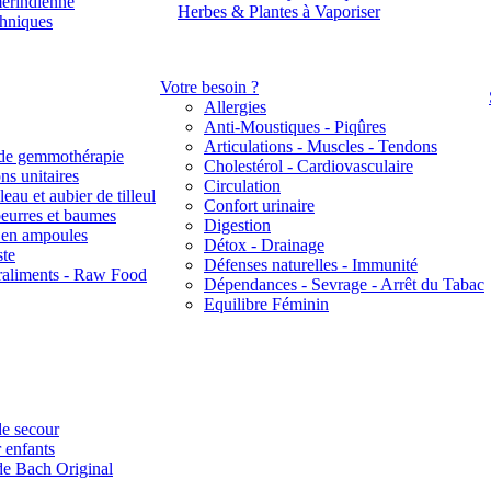
érindienne
Herbes & Plantes à Vaporiser
thniques
Votre besoin ?
Allergies
Anti-Moustiques - Piqûres
Articulations - Muscles - Tendons
de gemmothérapie
Cholestérol - Cardiovasculaire
ns unitaires
Circulation
eau et aubier de tilleul
Confort urinaire
beurres et baumes
Digestion
s en ampoules
Détox - Drainage
ste
Défenses naturelles - Immunité
raliments - Raw Food
Dépendances - Sevrage - Arrêt du Tabac
Equilibre Féminin
e secour
 enfants
de Bach Original