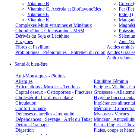
Vitamine B
Cuivre 
Vitamine C, Acérola et Bioflavonoïdes
Fer (Fe)
Vitamine E
Iode (I)
Vitamine K
Manganè
Complexes Multi-vitamines et Minéraux
Magnés
Chondroïtine - Glucosamine - MSM
Potassi
Dérivés du Soja et Lécithine
Séléniu
Enzymes
Zinc (Z
Fibres et Psyllium
Acides aminés
Probiotiques - Prébiotiques - Entretien du colon
Acides Gras es
Antioxydants
Santé & bien-être
Anti-Moustiques - Piqûres
Allergies
Equilibre Féminin
Articulations - Muscles - Tendons
Fatigue - Vitalité - 
Capital osseux - Ostéoporose - Fractures
Grossesse - Allaiteme
Cholestérol - Cardiovasculaire
Hygiène bucco-denta
Circulation
Intolérances alimentai
Confort urinaire
Mémoire - Concentrat
Défenses naturelles - Immunité
Mycoses - Verrues
Dépendances - Sevrage - Arrêt du Tabac
Minceur - Anticellulit
Détox - Drainage
Peau - Ongles - Che
Digestion
Plaies, coups et hém