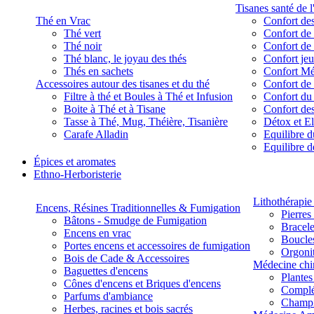
Tisanes santé de l
Thé en Vrac
Confort des
Thé vert
Confort de 
Thé noir
Confort de 
Thé blanc, le joyau des thés
Confort je
Thés en sachets
Confort M
Accessoires autour des tisanes et du thé
Confort de 
Filtre à thé et Boules à Thé et Infusion
Confort du
Boite à Thé et à Tisane
Confort des
Tasse à Thé, Mug, Théière, Tisanière
Détox et E
Carafe Alladin
Equilibre d
Equilibre 
Épices et aromates
Ethno-Herboristerie
Lithothérapie 
Encens, Résines Traditionnelles & Fumigation
Pierres
Bâtons - Smudge de Fumigation
Bracele
Encens en vrac
Boucles
Portes encens et accessoires de fumigation
Orgoni
Bois de Cade & Accessoires
Médecine chi
Baguettes d'encens
Plante
Cônes d'encens et Briques d'encens
Complé
Parfums d'ambiance
Champ
Herbes, racines et bois sacrés