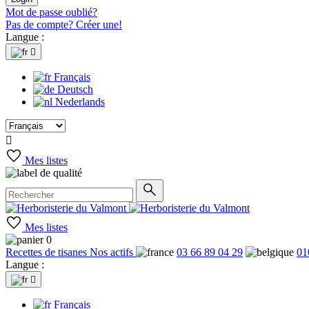
Mot de passe oublié?
Pas de compte? Créer une!
Langue :

Français
Deutsch
Nederlands

Mes listes
Mes listes
0
Recettes de tisanes
Nos actifs
03 66 89 04 29
01
Langue :

Français