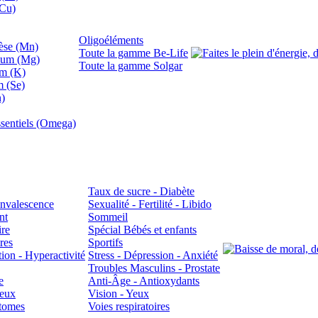
(Cu)
Oligoéléments
se (Mn)
Toute la gamme Be-Life
ium (Mg)
Toute la gamme Solgar
um (K)
m (Se)
n)
sentiels (Omega)
Taux de sucre - Diabète
Convalescence
Sexualité - Fertilité - Libido
nt
Sommeil
ire
Spécial Bébés et enfants
res
Sportifs
ion - Hyperactivité
Stress - Dépression - Anxiété
Troubles Masculins - Prostate
e
Anti-Âge - Antioxydants
veux
Vision - Yeux
atomes
Voies respiratoires