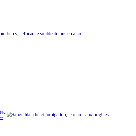
rac
es