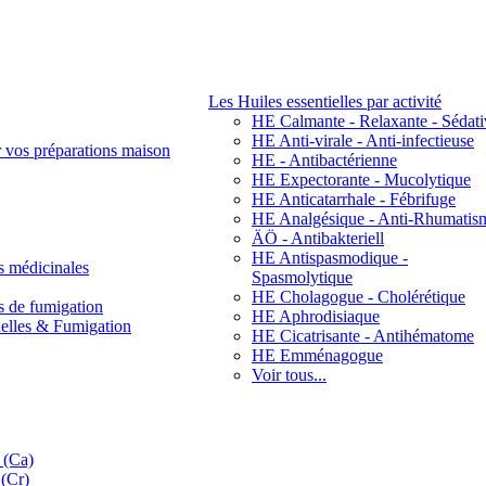
Les Huiles essentielles par activité
HE Calmante - Relaxante - Sédati
HE Anti-virale - Anti-infectieuse
r vos préparations maison
HE - Antibactérienne
HE Expectorante - Mucolytique
HE Anticatarrhale - Fébrifuge
HE Analgésique - Anti-Rhumatis
ÄÖ - Antibakteriell
HE Antispasmodique -
s médicinales
Spasmolytique
HE Cholagogue - Cholérétique
s de fumigation
HE Aphrodisiaque
nelles & Fumigation
HE Cicatrisante - Antihématome
HE Emménagogue
Voir tous...
 (Ca)
(Cr)