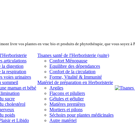
lmont livre vos plantes en vrac bio et produits de phytothérapie, que vous soyez à 
l'Herboristerie
Tisanes santé de l'Herboristerie (suite)
s articulations
Confort Ménopause
 la digestion
Equilibre des dépendances
 la respiration
Confort de la circulation
s voies urinaires
Forme, Vitalité & Immunité
u sommeil
Matériel de préparation en Herboristerie
eune maman et bébé
Argiles
limination
Flacons et piluliers
du sucre
Gélules et gélulier
du cholestérol
Matières premières
 nerveux
Mortiers et pilons
du poids
Séchoirs pour plantes médicinales
laisir et Libido
Autre matériel