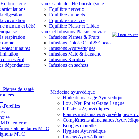
'Herboristerie
Tisanes santé de l'Herboriste (suite)
 articulations
Equilibre nerveux
la digestion
Equilibre du poids
la circulation
Equilibre du sucre
une maman et bébé
Equilibre Plaisir et Libido
énopause
Tisanes et Infusions Plaisirs en vrac
la respiration
Infusions Plantes & Fruits
 sommeil
Infusions Epicée Chai & Cacao
 voies urinaires
Infusions Ayurvédiques
limination
Infusions Maté & Lapacho
u cholestérol
Infusions Rooibos
des dépendances
Infusions en sachets
- Pierres de santé
Médecine ayurvédique
 roulées
Huile de massage Ayurvédique
ts
Lota, Neti Pot et Gratte Langue
 d'oreilles
Infusions Ayurvédiques
tes
Plantes médicinales Ayurvédiques en v
noise
Compléments alimentaires Ayurvédiqu
s MTC en vrac
Bougies d'oreilles
ments alimentaires MTC
Hygiène Ayurvédique
ignons MTC
Encens Ayurvédiques