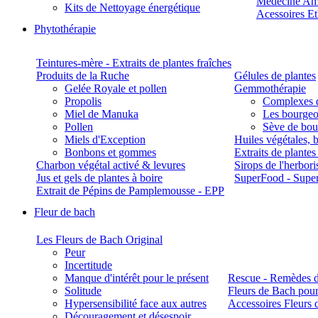
Médecine Am
Kits de Nettoyage énergétique
Acessoires E
Phytothérapie
Teintures-mère - Extraits de plantes fraîches
Produits de la Ruche
Gélules de plantes
Gelée Royale et pollen
Gemmothérapie
Propolis
Complexes 
Miel de Manuka
Les bourgeo
Pollen
Sève de boul
Miels d'Exception
Huiles végétales, 
Bonbons et gommes
Extraits de plante
Charbon végétal activé & levures
Sirops de l'herbori
Jus et gels de plantes à boire
SuperFood - Supe
Extrait de Pépins de Pamplemousse - EPP
Fleur de bach
Les Fleurs de Bach Original
Peur
Incertitude
Manque d'intérêt pour le présent
Rescue - Remèdes d
Solitude
Fleurs de Bach pour
Hypersensibilité face aux autres
Accessoires Fleurs 
Découragement et désespoir