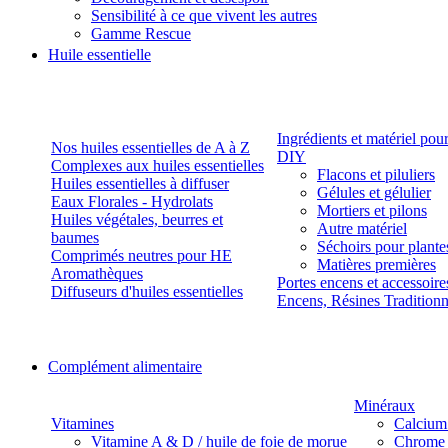
Sensibilité à ce que vivent les autres
Gamme Rescue
Huile essentielle
Ingrédients et matériel pou
Nos huiles essentielles de A à Z
DIY
Complexes aux huiles essentielles
Flacons et piluliers
Huiles essentielles à diffuser
Gélules et gélulier
Eaux Florales - Hydrolats
Mortiers et pilons
Huiles végétales, beurres et
Autre matériel
baumes
Séchoirs pour plante
Comprimés neutres pour HE
Matières premières
Aromathèques
Portes encens et accessoire
Diffuseurs d'huiles essentielles
Encens, Résines Tradition
Complément alimentaire
Minéraux
Vitamines
Calcium
Vitamine A & D / huile de foie de morue
Chrome 