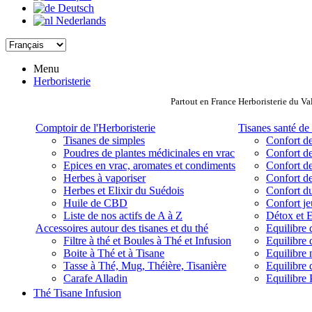
Deutsch
Nederlands
Menu
Herboristerie
Partout en France Herboristerie du Va
Comptoir de l'Herboristerie
Tisanes santé de 
Tisanes de simples
Confort de
Poudres de plantes médicinales en vrac
Confort de
Epices en vrac, aromates et condiments
Confort de
Herbes à vaporiser
Confort de
Herbes et Elixir du Suédois
Confort d
Huile de CBD
Confort j
Liste de nos actifs de A à Z
Détox et E
Accessoires autour des tisanes et du thé
Equilibre 
Filtre à thé et Boules à Thé et Infusion
Equilibre 
Boite à Thé et à Tisane
Equilibre
Tasse à Thé, Mug, Théière, Tisanière
Equilibre 
Carafe Alladin
Equilibre P
Thé Tisane Infusion