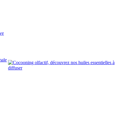
ve
male