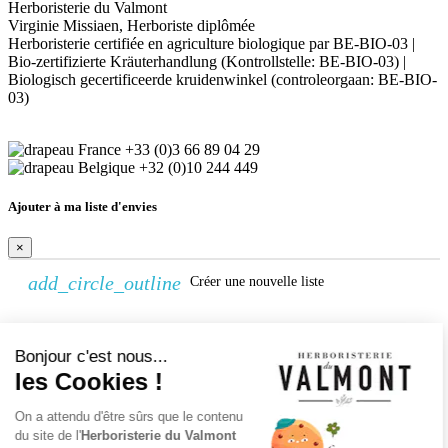
Herboristerie du Valmont
Virginie Missiaen, Herboriste diplômée
Herboristerie certifiée en agriculture biologique par BE-BIO-03 |
Bio-zertifizierte Kräuterhandlung (Kontrollstelle: BE-BIO-03) |
Biologisch gecertificeerde kruidenwinkel (controleorgaan: BE-BIO-
03)
+33 (0)3 66 89 04 29
+32 (0)10 244 449
Ajouter à ma liste d'envies
×
add_circle_outline
Créer une nouvelle liste
Continuer sans accepter
Créer une liste d'envies
Bonjour c'est nous...
×
les Cookies !
Nom de la liste d'envies
Annuler
Créer une liste d'envies
On a attendu d'être sûrs que le contenu
du site de l'
Herboristerie du Valmont