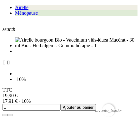
Airelle
Ménopause
search


-10%
TTC
19,90 €
17,91 €
- 10%
Ajouter au panier
favorite_border