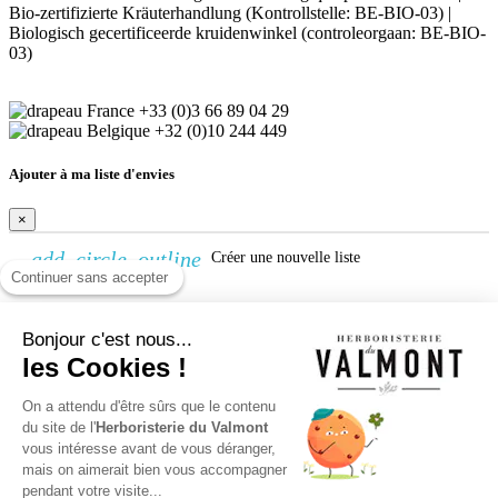
Bio-zertifizierte Kräuterhandlung (Kontrollstelle: BE-BIO-03) |
Biologisch gecertificeerde kruidenwinkel (controleorgaan: BE-BIO-
03)
+33 (0)3 66 89 04 29
+32 (0)10 244 449
Ajouter à ma liste d'envies
×
add_circle_outline
Créer une nouvelle liste
Continuer sans accepter
Créer une liste d'envies
Bonjour c'est nous...
×
les Cookies !
Nom de la liste d'envies
On a attendu d'être sûrs que le contenu
Annuler
Créer une liste d'envies
du site de l'
Herboristerie du Valmont
vous intéresse avant de vous déranger,
Connexion
mais on aimerait bien vous accompagner
pendant votre visite...
×