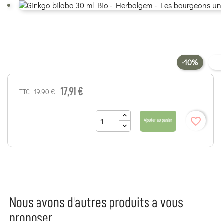
-10%
17,91 €
19,90 €
TTC
favorite_border
Ajouter au panier
Nous avons d'autres produits a vous
proposer