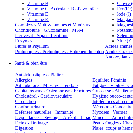
Vitamine B
Cuivre 
Vitamine C, Acérola et Bioflavonoïdes
Fer (Fe)
Vitamine E
Iode (I)
Vitamine K
Manganè
Complexes Multi-vitamines et Minéraux
Magnés
Chondroïtine - Glucosamine - MSM
Potassi
Dérivés du Soja et Lécithine
Séléniu
Enzymes
Zinc (Z
Fibres et Psyllium
Acides aminés
Probiotiques - Prébiotiques - Entretien du colon
Acides Gras es
Antioxydants
Santé & bien-être
Anti-Moustiques - Piqûres
Allergies
Equilibre Féminin
Articulations - Muscles - Tendons
Fatigue - Vitalité - 
Capital osseux - Ostéoporose - Fractures
Grossesse - Allaiteme
Cholestérol - Cardiovasculaire
Hygiène bucco-denta
Circulation
Intolérances alimentai
Confort urinaire
Mémoire - Concentrat
Défenses naturelles - Immunité
Mycoses - Verrues
Dépendances - Sevrage - Arrêt du Tabac
Minceur - Anticellulit
Détox - Drainage
Peau - Ongles - Che
Digestion
Plaies, coups et hém