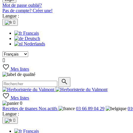
Mot de passe oublié?
Pas de compte? Créer une!
Langue :

Français
Deutsch
Nederlands

Mes listes
Mes listes
0
Recettes de tisanes
Nos actifs
03 66 89 04 29
01
Langue :

Français