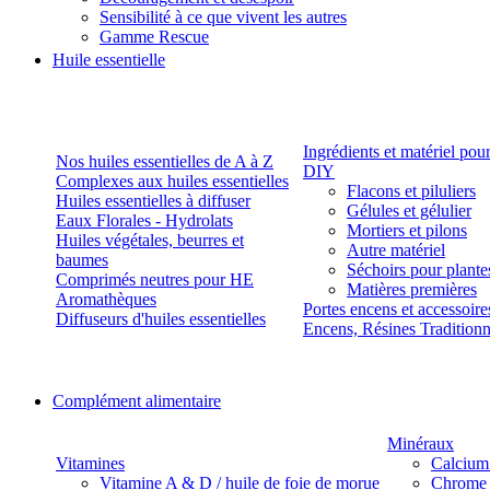
Sensibilité à ce que vivent les autres
Gamme Rescue
Huile essentielle
Ingrédients et matériel pou
Nos huiles essentielles de A à Z
DIY
Complexes aux huiles essentielles
Flacons et piluliers
Huiles essentielles à diffuser
Gélules et gélulier
Eaux Florales - Hydrolats
Mortiers et pilons
Huiles végétales, beurres et
Autre matériel
baumes
Séchoirs pour plante
Comprimés neutres pour HE
Matières premières
Aromathèques
Portes encens et accessoire
Diffuseurs d'huiles essentielles
Encens, Résines Tradition
Complément alimentaire
Minéraux
Vitamines
Calcium
Vitamine A & D / huile de foie de morue
Chrome 