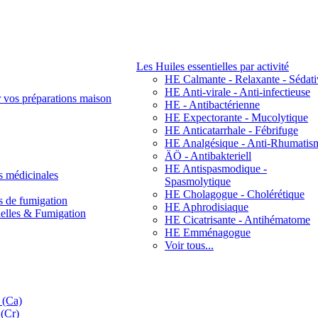
Les Huiles essentielles par activité
HE Calmante - Relaxante - Sédati
HE Anti-virale - Anti-infectieuse
r vos préparations maison
HE - Antibactérienne
HE Expectorante - Mucolytique
HE Anticatarrhale - Fébrifuge
HE Analgésique - Anti-Rhumatis
ÄÖ - Antibakteriell
HE Antispasmodique -
s médicinales
Spasmolytique
HE Cholagogue - Cholérétique
s de fumigation
HE Aphrodisiaque
nelles & Fumigation
HE Cicatrisante - Antihématome
HE Emménagogue
Voir tous...
 (Ca)
(Cr)