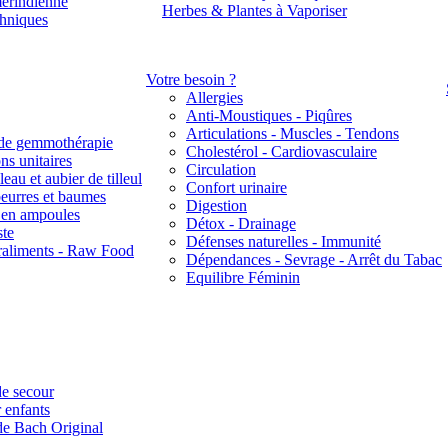
érindienne
Herbes & Plantes à Vaporiser
thniques
Votre besoin ?
Allergies
Anti-Moustiques - Piqûres
Articulations - Muscles - Tendons
de gemmothérapie
Cholestérol - Cardiovasculaire
ns unitaires
Circulation
eau et aubier de tilleul
Confort urinaire
beurres et baumes
Digestion
s en ampoules
Détox - Drainage
ste
Défenses naturelles - Immunité
raliments - Raw Food
Dépendances - Sevrage - Arrêt du Tabac
Equilibre Féminin
e secour
 enfants
de Bach Original