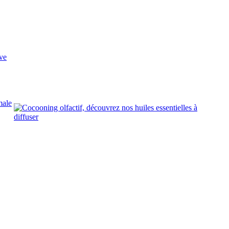
ve
male