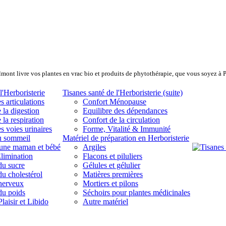
lmont livre vos plantes en vrac bio et produits de phytothérapie, que vous soyez à 
l'Herboristerie
Tisanes santé de l'Herboristerie (suite)
s articulations
Confort Ménopause
 la digestion
Equilibre des dépendances
 la respiration
Confort de la circulation
s voies urinaires
Forme, Vitalité & Immunité
u sommeil
Matériel de préparation en Herboristerie
eune maman et bébé
Argiles
limination
Flacons et piluliers
du sucre
Gélules et gélulier
du cholestérol
Matières premières
 nerveux
Mortiers et pilons
du poids
Séchoirs pour plantes médicinales
laisir et Libido
Autre matériel