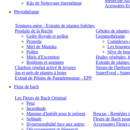
Médecine Am
Kits de Nettoyage énergétique
Acessoires E
Phytothérapie
Teintures-mère - Extraits de plantes fraîches
Produits de la Ruche
Gélules de plantes
Gelée Royale et pollen
Gemmothérapie
Propolis
Complexes 
Miel de Manuka
Les bourgeo
Pollen
Sève de boul
Miels d'Exception
Huiles végétales, 
Bonbons et gommes
Extraits de plante
Charbon végétal activé & levures
Sirops de l'herbori
Jus et gels de plantes à boire
SuperFood - Supe
Extrait de Pépins de Pamplemousse - EPP
Fleur de bach
Les Fleurs de Bach Original
Peur
Incertitude
Manque d'intérêt pour le présent
Rescue - Remèdes d
Solitude
Fleurs de Bach pour
Hypersensibilité face aux autres
Accessoires Fleurs 
Découragement et désespoir