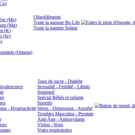
(Cu)
Oligoéléments
se (Mn)
Toute la gamme Be-Life
ium (Mg)
Toute la gamme Solgar
um (K)
m (Se)
n)
sentiels (Omega)
Taux de sucre - Diabète
Convalescence
Sexualité - Fertilité - Libido
nt
Sommeil
ire
Spécial Bébés et enfants
res
Sportifs
ion - Hyperactivité
Stress - Dépression - Anxiété
Troubles Masculins - Prostate
e
Anti-Âge - Antioxydants
veux
Vision - Yeux
atomes
Voies respiratoires