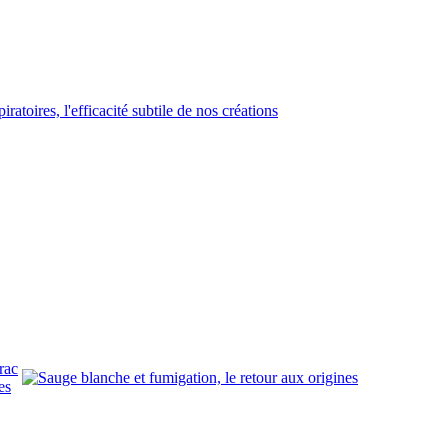
rac
es