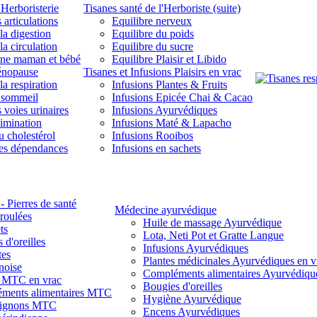
'Herboristerie
Tisanes santé de l'Herboriste (suite)
 articulations
Equilibre nerveux
la digestion
Equilibre du poids
la circulation
Equilibre du sucre
une maman et bébé
Equilibre Plaisir et Libido
énopause
Tisanes et Infusions Plaisirs en vrac
la respiration
Infusions Plantes & Fruits
 sommeil
Infusions Epicée Chai & Cacao
 voies urinaires
Infusions Ayurvédiques
limination
Infusions Maté & Lapacho
u cholestérol
Infusions Rooibos
des dépendances
Infusions en sachets
- Pierres de santé
Médecine ayurvédique
 roulées
Huile de massage Ayurvédique
ts
Lota, Neti Pot et Gratte Langue
 d'oreilles
Infusions Ayurvédiques
tes
Plantes médicinales Ayurvédiques en v
noise
Compléments alimentaires Ayurvédiqu
s MTC en vrac
Bougies d'oreilles
ments alimentaires MTC
Hygiène Ayurvédique
ignons MTC
Encens Ayurvédiques