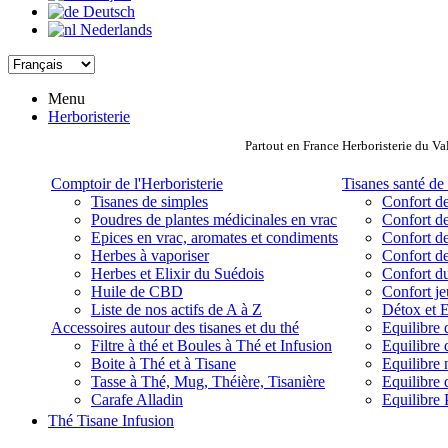
Deutsch
Nederlands
Menu
Herboristerie
Partout en France Herboristerie du Va
Comptoir de l'Herboristerie
Tisanes santé de 
Tisanes de simples
Confort de
Poudres de plantes médicinales en vrac
Confort de
Epices en vrac, aromates et condiments
Confort de
Herbes à vaporiser
Confort de
Herbes et Elixir du Suédois
Confort d
Huile de CBD
Confort j
Liste de nos actifs de A à Z
Détox et E
Accessoires autour des tisanes et du thé
Equilibre 
Filtre à thé et Boules à Thé et Infusion
Equilibre 
Boite à Thé et à Tisane
Equilibre
Tasse à Thé, Mug, Théière, Tisanière
Equilibre 
Carafe Alladin
Equilibre P
Thé Tisane Infusion