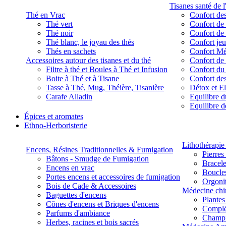
Tisanes santé de l
Thé en Vrac
Confort des
Thé vert
Confort de 
Thé noir
Confort de 
Thé blanc, le joyau des thés
Confort je
Thés en sachets
Confort M
Accessoires autour des tisanes et du thé
Confort de 
Filtre à thé et Boules à Thé et Infusion
Confort du
Boite à Thé et à Tisane
Confort des
Tasse à Thé, Mug, Théière, Tisanière
Détox et E
Carafe Alladin
Equilibre d
Equilibre 
Épices et aromates
Ethno-Herboristerie
Lithothérapie 
Encens, Résines Traditionnelles & Fumigation
Pierres
Bâtons - Smudge de Fumigation
Bracele
Encens en vrac
Boucles
Portes encens et accessoires de fumigation
Orgoni
Bois de Cade & Accessoires
Médecine chi
Baguettes d'encens
Plante
Cônes d'encens et Briques d'encens
Complé
Parfums d'ambiance
Champ
Herbes, racines et bois sacrés