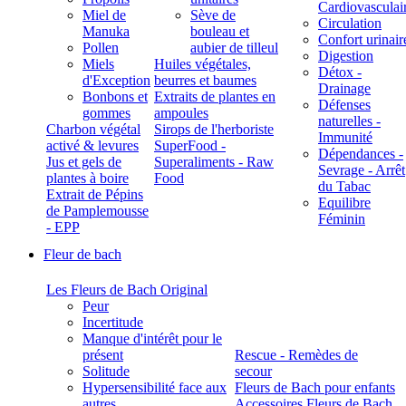
Cardiovasculai
Miel de
Sève de
Circulation
Manuka
bouleau et
Confort urinair
Pollen
aubier de tilleul
Digestion
Miels
Huiles végétales,
Détox -
d'Exception
beurres et baumes
Drainage
Bonbons et
Extraits de plantes en
Défenses
gommes
ampoules
naturelles -
Charbon végétal
Sirops de l'herboriste
Immunité
activé & levures
SuperFood -
Dépendances -
Jus et gels de
Superaliments - Raw
Sevrage - Arrêt
plantes à boire
Food
du Tabac
Extrait de Pépins
Equilibre
de Pamplemousse
Féminin
- EPP
Fleur de bach
Les Fleurs de Bach Original
Peur
Incertitude
Manque d'intérêt pour le
présent
Rescue - Remèdes de
Solitude
secour
Hypersensibilité face aux
Fleurs de Bach pour enfants
autres
Accessoires Fleurs de Bach