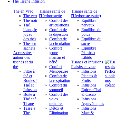
Thé Tisane Infusion
Thé en Vrac
Tisanes santé de
Tisanes santé de
Thé vert
l'Herboristerie
l'Herboriste (suite)
Thé noir
Confort des
Equilibre
Thé
articulations
nerveux
blanc, le
Confort de
Equilibre du
joyau
la digestion
poids
des thés
Confort de
Equilibre du
Thés en
la circulation
sucre
sachets
Confort
Equilibre
Accessoires
jeune
Plaisir et
autour des
maman et
Libido
tisanes et du
bébé
Tisanes et Infusions
thé
Confort
Plaisirs en vrac
Filtre à
Ménopause
Infusions
thé et
Confort de
Plantes &
Boules à
la respiration
Fruits
Thé et
Confort du
Infusions
Infusion
sommeil
Epicée Chai
Boite à
Confort des
& Cacao
Thé et à
voies
Infusions
Tisane
urinaires
Ayurvédiques
Tasse à
Détox et
Infusions
Thé,
Elimination
Maté &