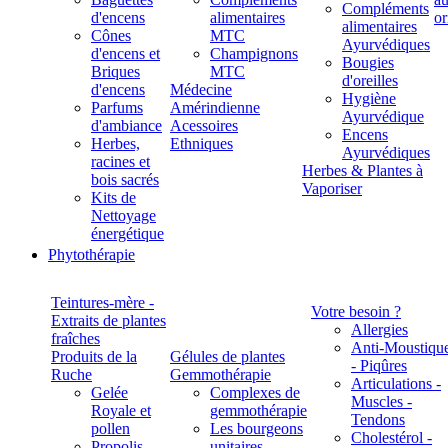
Compléments
d'encens
alimentaires
alimentaires
Cônes
MTC
Ayurvédiques
d'encens et
Champignons
Bougies
Briques
MTC
d'oreilles
d'encens
Médecine
Hygiène
Parfums
Amérindienne
Ayurvédique
d'ambiance
Acessoires
Encens
Herbes,
Ethniques
Ayurvédiques
racines et
Herbes & Plantes à
bois sacrés
Vaporiser
Kits de
Nettoyage
énergétique
Phytothérapie
Teintures-mère -
Votre besoin ?
Extraits de plantes
Allergies
fraîches
Anti-Moustiqu
Produits de la
Gélules de plantes
- Piqûres
Ruche
Gemmothérapie
Articulations -
Gelée
Complexes de
Muscles -
Royale et
gemmothérapie
Tendons
pollen
Les bourgeons
Cholestérol -
Propolis
unitaires