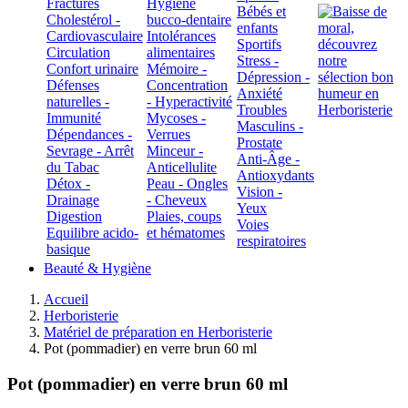
Fractures
Hygiène
Bébés et
Cholestérol -
bucco-dentaire
enfants
Cardiovasculaire
Intolérances
Sportifs
Circulation
alimentaires
Stress -
Confort urinaire
Mémoire -
Dépression -
Défenses
Concentration
Anxiété
naturelles -
- Hyperactivité
Troubles
Immunité
Mycoses -
Masculins -
Dépendances -
Verrues
Prostate
Sevrage - Arrêt
Minceur -
Anti-Âge -
du Tabac
Anticellulite
Antioxydants
Détox -
Peau - Ongles
Vision -
Drainage
- Cheveux
Yeux
Digestion
Plaies, coups
Voies
Equilibre acido-
et hématomes
respiratoires
basique
Beauté & Hygiène
Accueil
Herboristerie
Matériel de préparation en Herboristerie
Pot (pommadier) en verre brun 60 ml
Pot (pommadier) en verre brun 60 ml