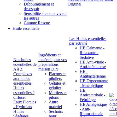
Découragement et
Original
désespoir
Sensibilité à ce que vivent
les autres
Gamme Rescue
Huile essentielle
Les Huiles essentielles
par activité
HE Calmante -
Relaxante -
Ingrédients et
Sédative
Nos huiles
matériel pour vos
HE Anti-virale -
essentielles de
préparations
Anti-infectieuse
A à Z
maison DIY
HE -
Complexes
Flacons et
Antibactérienne
aux huiles
piluliers
HE Expectorante
essentielles
Gélules et
- Mucolytique
Huiles
gélulier
HE
essentielles à
Mortiers et
Anticatarrhale -
diffuser
pilons
Fébrifuge
Eaux Florales
Autre
HE Analgésique
- Hydrolats
matériel
- Anti-
Huiles
Séchoirs
Rhumatismale
végétales,
pour