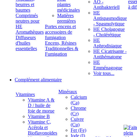
ÄÖ -
beurres et
plantes
Antibakteriell
baumes
médicinales
HE
Comprimés
Matières
Antispasmodique
neutres pour
premières
- Spasmolytique
HE
Portes encens et
HE Cholagogue
Aromathèques
accessoires de
- Cholérétique
Diffuseurs
fumigation
HE
d'huiles
Encens, Résines
Aphrodisiaque
essentielles
Traditionnelles &
HE Cicatrisante -
Fumigation
Antihématome
HE
Emménagogue
Voir tous...
Complément alimentaire
Minéraux
Vitamines
Calcium
Vitamine A &
(Ca)
D / huile de
Chrome
foie de morue
(Cr)
Vitamine B
Cuivre
Vitamine C,
(Cu)
Acérola et
Fer (Fe)
Bioflavonoïdes
Iode (I)