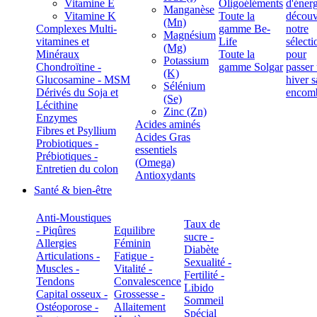
Vitamine E
Oligoéléments
Manganèse
Vitamine K
Toute la
(Mn)
Complexes Multi-
gamme Be-
Magnésium
vitamines et
Life
(Mg)
Minéraux
Toute la
Potassium
Chondroïtine -
gamme Solgar
(K)
Glucosamine - MSM
Sélénium
Dérivés du Soja et
(Se)
Lécithine
Zinc (Zn)
Enzymes
Acides aminés
Fibres et Psyllium
Acides Gras
Probiotiques -
essentiels
Prébiotiques -
(Omega)
Entretien du colon
Antioxydants
Santé & bien-être
Anti-Moustiques
Taux de
- Piqûres
Equilibre
sucre -
Allergies
Féminin
Diabète
Articulations -
Fatigue -
Sexualité -
Muscles -
Vitalité -
Fertilité -
Tendons
Convalescence
Libido
Capital osseux -
Grossesse -
Sommeil
Ostéoporose -
Allaitement
Spécial