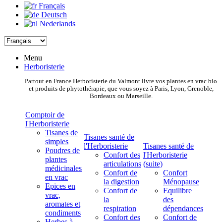
Français
Deutsch
Nederlands
Menu
Herboristerie
Partout en France Herboristerie du Valmont livre vos plantes en vrac bio
et produits de phytothérapie, que vous soyez à Paris, Lyon, Grenoble,
Bordeaux ou Marseille.
Comptoir de
l'Herboristerie
Tisanes de
Tisanes santé de
simples
l'Herboristerie
Tisanes santé de
Poudres de
Confort des
l'Herboristerie
plantes
articulations
(suite)
médicinales
Confort de
Confort
en vrac
la digestion
Ménopause
Epices en
Confort de
Equilibre
vrac,
la
des
aromates et
respiration
dépendances
condiments
Confort des
Confort de
Herbes à