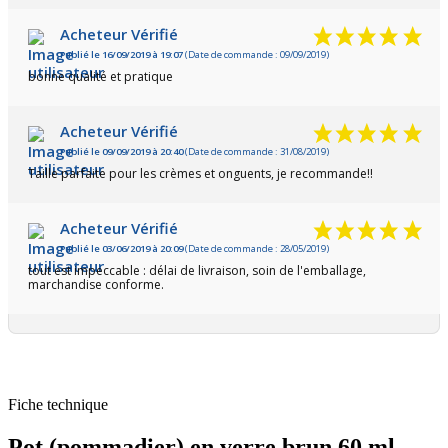
Acheteur Vérifié
Publié le 16/09/2019 à 19:07
(Date de commande : 09/09/2019)
(3 avis)
bonne qualité et pratique
Acheteur Vérifié
Publié le 09/09/2019 à 20:40
(Date de commande : 31/08/2019)
Taille parfaite pour les crèmes et onguents, je recommande!!
Acheteur Vérifié
Publié le 03/06/2019 à 20:09
(Date de commande : 28/05/2019)
tout est impeccable : délai de livraison, soin de l'emballage,
marchandise conforme.
Fiche technique
Pot (pommadier) en verre brun 60 ml