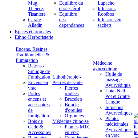
Mug,
Equilibre du
Lapacho
Théière,
cholestérol
Infusions
Tisanière
Equilibre
Rooibos
Carafe
des
Infusions en
Alladin
dépendances
sachets
Épices et aromates
Ethno-Herboristerie
Encens, Résines
Traditionnelles &
Fumigation
Médecine
Bâtons -
ayurvédique
Smudge de
Huile de
Fumigation
Lithothérapie -
massage
Encens en
Pierres de santé
Ayurvédique
vrac
Pierres
Lota, Neti
Portes
roulées
Pot et Gratte
encens et
Bracelets
Langue
accessoires
Boucles
Infusions
de
d'oreilles
Ayurvédiques
fumigation
Orgonites
Plantes
Bois de
Médecine chinoise
médicinales
Cade &
Plantes MTC
Ayurvédiques
Accessoires
en vrac
en vrac
Baguettes
Compléments