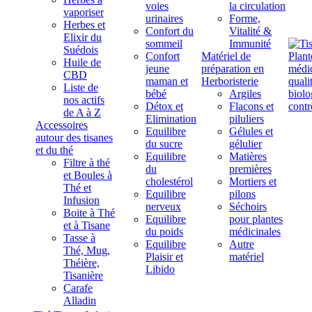
voies
la circulation
vaporiser
urinaires
Forme,
Herbes et
Confort du
Vitalité &
Elixir du
sommeil
Immunité
Suédois
Confort
Matériel de
Huile de
jeune
préparation en
CBD
maman et
Herboristerie
Liste de
bébé
Argiles
nos actifs
Détox et
Flacons et
de A à Z
Elimination
piluliers
Accessoires
Equilibre
Gélules et
autour des tisanes
du sucre
gélulier
et du thé
Equilibre
Matières
Filtre à thé
du
premières
et Boules à
cholestérol
Mortiers et
Thé et
Equilibre
pilons
Infusion
nerveux
Séchoirs
Boite à Thé
Equilibre
pour plantes
et à Tisane
du poids
médicinales
Tasse à
Equilibre
Autre
Thé, Mug,
Plaisir et
matériel
Théière,
Libido
Tisanière
Carafe
Alladin