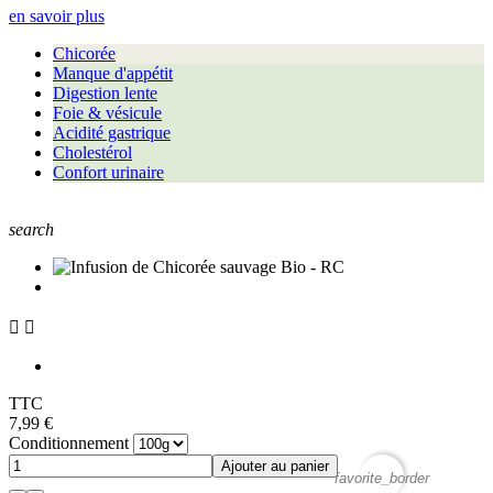
en savoir plus
Chicorée
Manque d'appétit
Digestion lente
Foie & vésicule
Acidité gastrique
Cholestérol
Confort urinaire
search


TTC
7,99 €
Conditionnement
Ajouter au panier
favorite_border