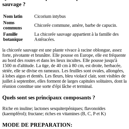
sauvage ?
Nom latin
Cicorium intybus
Noms
Chicorée commune, amère, barbe de capucin.
communs
Famille
La chicorée sauvage appartient à la famille des
botanique
Astéracées.
la chicorée sauvage est une plante vivace à racine oblongue, assez
forte, pivotante et brunâtre. Elle pousse en Europe, elle est fréquente
au bord des routes et dans les lieux incultes. Elle pousse jusqu'à
1500 m d'altitude. La tige, de 40 cm à 80 cm, est droite, herbacée,
striée, elle se divise en rameaux. Les feuilles sont ovales, allongées,
à lobes aigus et dentés. Les fleurs, bleu violacé clair, sont visibles de
juillet à septembre, elles forment de larges capitules solitaires, dont la
réunion constitue une sorte d'épi lâche et terminal.
Quels sont ses principaux composants ?
Riche en inuline; lactones sesquiterpéniques; flavonoïdes
(kaempférol); fructane; riches en vitamines (B, C, P et K)
MODE DE PREPARATION: