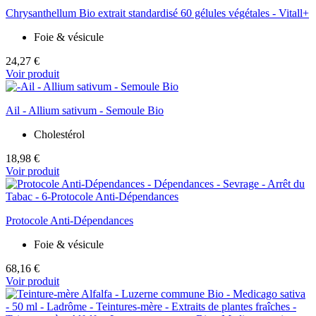
Chrysanthellum Bio extrait standardisé 60 gélules végétales - Vitall+
Foie & vésicule
24,27 €
Voir produit
Ail - Allium sativum - Semoule Bio
Cholestérol
18,98 €
Voir produit
Protocole Anti-Dépendances
Foie & vésicule
68,16 €
Voir produit