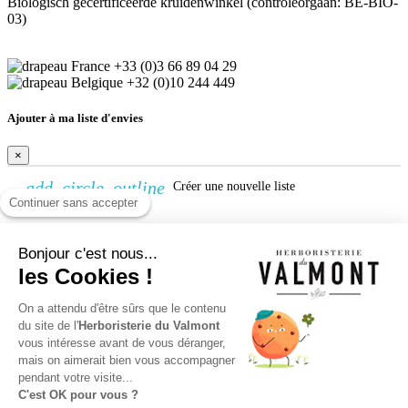
Biologisch gecertificeerde kruidenwinkel (controleorgaan: BE-BIO-
03)
+33 (0)3 66 89 04 29
+32 (0)10 244 449
Ajouter à ma liste d'envies
×
add_circle_outline
Créer une nouvelle liste
Continuer sans accepter
Créer une liste d'envies
Bonjour c'est nous...
×
les Cookies !
Nom de la liste d'envies
On a attendu d'être sûrs que le contenu
Annuler
Créer une liste d'envies
du site de l'
Herboristerie du Valmont
vous intéresse avant de vous déranger,
Connexion
mais on aimerait bien vous accompagner
pendant votre visite...
×
C'est OK pour vous ?