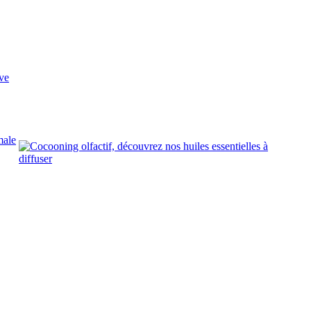
ve
male