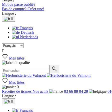
Mot de passe oublié?
Pas de compte? Créer une!
Langue :

Français
Deutsch
Nederlands

Mes listes
Mes listes
0
Recettes de tisanes
Nos actifs
03 66 89 04 29
01
Langue :

Français