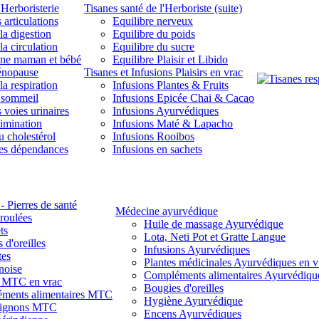
'Herboristerie
Tisanes santé de l'Herboriste (suite)
 articulations
Equilibre nerveux
la digestion
Equilibre du poids
la circulation
Equilibre du sucre
une maman et bébé
Equilibre Plaisir et Libido
énopause
Tisanes et Infusions Plaisirs en vrac
la respiration
Infusions Plantes & Fruits
 sommeil
Infusions Epicée Chai & Cacao
 voies urinaires
Infusions Ayurvédiques
limination
Infusions Maté & Lapacho
u cholestérol
Infusions Rooibos
des dépendances
Infusions en sachets
- Pierres de santé
Médecine ayurvédique
 roulées
Huile de massage Ayurvédique
ts
Lota, Neti Pot et Gratte Langue
 d'oreilles
Infusions Ayurvédiques
tes
Plantes médicinales Ayurvédiques en v
noise
Compléments alimentaires Ayurvédiqu
s MTC en vrac
Bougies d'oreilles
ments alimentaires MTC
Hygiène Ayurvédique
ignons MTC
Encens Ayurvédiques