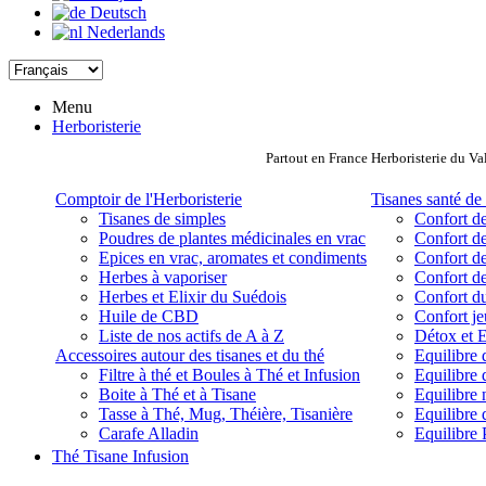
Deutsch
Nederlands
Menu
Herboristerie
Partout en France Herboristerie du Va
Comptoir de l'Herboristerie
Tisanes santé de 
Tisanes de simples
Confort de
Poudres de plantes médicinales en vrac
Confort de
Epices en vrac, aromates et condiments
Confort de
Herbes à vaporiser
Confort de
Herbes et Elixir du Suédois
Confort d
Huile de CBD
Confort j
Liste de nos actifs de A à Z
Détox et E
Accessoires autour des tisanes et du thé
Equilibre 
Filtre à thé et Boules à Thé et Infusion
Equilibre 
Boite à Thé et à Tisane
Equilibre
Tasse à Thé, Mug, Théière, Tisanière
Equilibre 
Carafe Alladin
Equilibre P
Thé Tisane Infusion