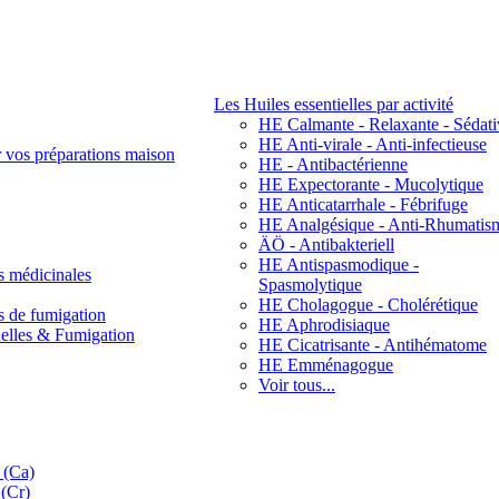
Les Huiles essentielles par activité
HE Calmante - Relaxante - Sédati
HE Anti-virale - Anti-infectieuse
r vos préparations maison
HE - Antibactérienne
HE Expectorante - Mucolytique
HE Anticatarrhale - Fébrifuge
HE Analgésique - Anti-Rhumatis
ÄÖ - Antibakteriell
HE Antispasmodique -
s médicinales
Spasmolytique
HE Cholagogue - Cholérétique
s de fumigation
HE Aphrodisiaque
nelles & Fumigation
HE Cicatrisante - Antihématome
HE Emménagogue
Voir tous...
 (Ca)
(Cr)