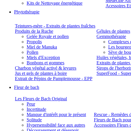
Médecine Am
Kits de Nettoyage énergétique
Acessoires E
Phytothérapie
Teintures-mère - Extraits de plantes fraîches
Produits de la Ruche
Gélules de plantes
Gelée Royale et pollen
Gemmothérapie
Propolis
Complexes 
Miel de Manuka
Les bourgeo
Pollen
Sève de boul
Miels d'Exception
Huiles végétales, 
Bonbons et gommes
Extraits de plante
Charbon végétal activé & levures
Sirops de l'herbori
Jus et gels de plantes à boire
SuperFood - Supe
Extrait de Pépins de Pamplemousse - EPP
Fleur de bach
Les Fleurs de Bach Original
Peur
Incertitude
Manque d'intérêt pour le présent
Rescue - Remèdes d
Solitude
Fleurs de Bach pour
Hypersensibilité face aux autres
Accessoires Fleurs 
Découragement et désespoir