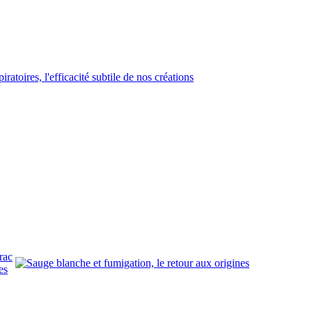
rac
es