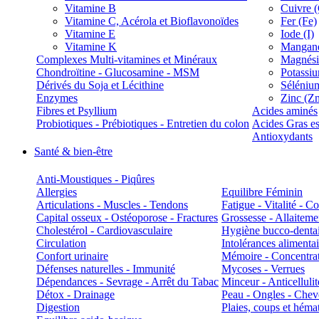
Vitamine B
Cuivre 
Vitamine C, Acérola et Bioflavonoïdes
Fer (Fe)
Vitamine E
Iode (I)
Vitamine K
Manganè
Complexes Multi-vitamines et Minéraux
Magnés
Chondroïtine - Glucosamine - MSM
Potassi
Dérivés du Soja et Lécithine
Séléniu
Enzymes
Zinc (Z
Fibres et Psyllium
Acides aminés
Probiotiques - Prébiotiques - Entretien du colon
Acides Gras es
Antioxydants
Santé & bien-être
Anti-Moustiques - Piqûres
Allergies
Equilibre Féminin
Articulations - Muscles - Tendons
Fatigue - Vitalité - 
Capital osseux - Ostéoporose - Fractures
Grossesse - Allaiteme
Cholestérol - Cardiovasculaire
Hygiène bucco-denta
Circulation
Intolérances alimentai
Confort urinaire
Mémoire - Concentrat
Défenses naturelles - Immunité
Mycoses - Verrues
Dépendances - Sevrage - Arrêt du Tabac
Minceur - Anticellulit
Détox - Drainage
Peau - Ongles - Che
Digestion
Plaies, coups et hém