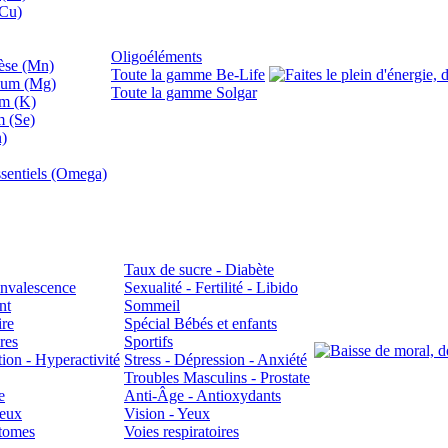
(Cu)
Oligoéléments
se (Mn)
Toute la gamme Be-Life
ium (Mg)
Toute la gamme Solgar
um (K)
m (Se)
n)
sentiels (Omega)
Taux de sucre - Diabète
Convalescence
Sexualité - Fertilité - Libido
nt
Sommeil
ire
Spécial Bébés et enfants
res
Sportifs
ion - Hyperactivité
Stress - Dépression - Anxiété
Troubles Masculins - Prostate
e
Anti-Âge - Antioxydants
veux
Vision - Yeux
atomes
Voies respiratoires