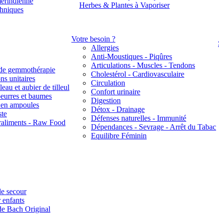
érindienne
Herbes & Plantes à Vaporiser
thniques
Votre besoin ?
Allergies
Anti-Moustiques - Piqûres
Articulations - Muscles - Tendons
de gemmothérapie
Cholestérol - Cardiovasculaire
ns unitaires
Circulation
eau et aubier de tilleul
Confort urinaire
beurres et baumes
Digestion
s en ampoules
Détox - Drainage
ste
Défenses naturelles - Immunité
raliments - Raw Food
Dépendances - Sevrage - Arrêt du Tabac
Equilibre Féminin
e secour
 enfants
de Bach Original