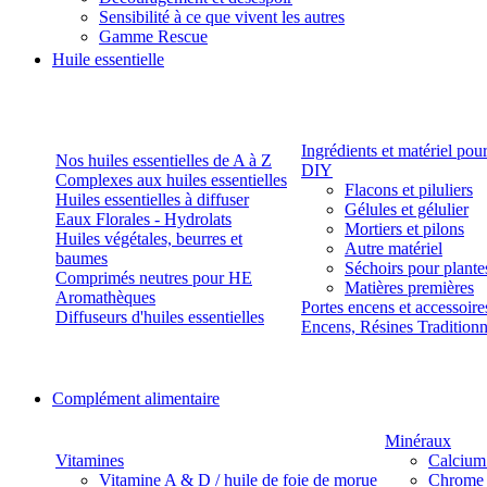
Sensibilité à ce que vivent les autres
Gamme Rescue
Huile essentielle
Ingrédients et matériel pou
Nos huiles essentielles de A à Z
DIY
Complexes aux huiles essentielles
Flacons et piluliers
Huiles essentielles à diffuser
Gélules et gélulier
Eaux Florales - Hydrolats
Mortiers et pilons
Huiles végétales, beurres et
Autre matériel
baumes
Séchoirs pour plante
Comprimés neutres pour HE
Matières premières
Aromathèques
Portes encens et accessoire
Diffuseurs d'huiles essentielles
Encens, Résines Tradition
Complément alimentaire
Minéraux
Vitamines
Calcium
Vitamine A & D / huile de foie de morue
Chrome 