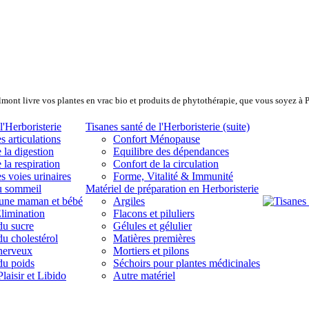
lmont livre vos plantes en vrac bio et produits de phytothérapie, que vous soyez à 
l'Herboristerie
Tisanes santé de l'Herboristerie (suite)
s articulations
Confort Ménopause
 la digestion
Equilibre des dépendances
 la respiration
Confort de la circulation
s voies urinaires
Forme, Vitalité & Immunité
u sommeil
Matériel de préparation en Herboristerie
eune maman et bébé
Argiles
limination
Flacons et piluliers
du sucre
Gélules et gélulier
du cholestérol
Matières premières
 nerveux
Mortiers et pilons
du poids
Séchoirs pour plantes médicinales
laisir et Libido
Autre matériel