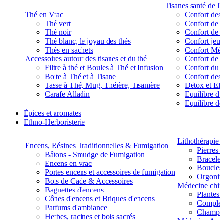
Tisanes santé de l
Thé en Vrac
Confort des
Thé vert
Confort de 
Thé noir
Confort de 
Thé blanc, le joyau des thés
Confort je
Thés en sachets
Confort M
Accessoires autour des tisanes et du thé
Confort de 
Filtre à thé et Boules à Thé et Infusion
Confort du
Boite à Thé et à Tisane
Confort des
Tasse à Thé, Mug, Théière, Tisanière
Détox et E
Carafe Alladin
Equilibre d
Equilibre 
Épices et aromates
Ethno-Herboristerie
Lithothérapie 
Encens, Résines Traditionnelles & Fumigation
Pierres
Bâtons - Smudge de Fumigation
Bracele
Encens en vrac
Boucles
Portes encens et accessoires de fumigation
Orgoni
Bois de Cade & Accessoires
Médecine chi
Baguettes d'encens
Plante
Cônes d'encens et Briques d'encens
Complé
Parfums d'ambiance
Champ
Herbes, racines et bois sacrés