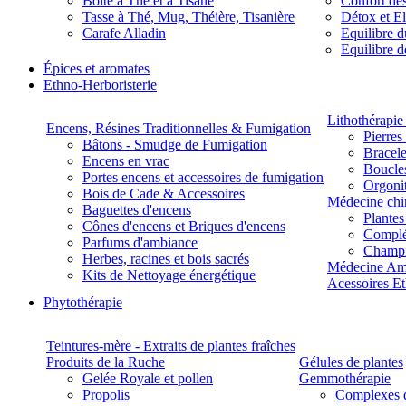
Boite à Thé et à Tisane
Confort des
Tasse à Thé, Mug, Théière, Tisanière
Détox et E
Carafe Alladin
Equilibre d
Equilibre 
Épices et aromates
Ethno-Herboristerie
Lithothérapie 
Encens, Résines Traditionnelles & Fumigation
Pierres
Bâtons - Smudge de Fumigation
Bracele
Encens en vrac
Boucles
Portes encens et accessoires de fumigation
Orgoni
Bois de Cade & Accessoires
Médecine chi
Baguettes d'encens
Plante
Cônes d'encens et Briques d'encens
Complé
Parfums d'ambiance
Champ
Herbes, racines et bois sacrés
Médecine Am
Kits de Nettoyage énergétique
Acessoires E
Phytothérapie
Teintures-mère - Extraits de plantes fraîches
Produits de la Ruche
Gélules de plantes
Gelée Royale et pollen
Gemmothérapie
Propolis
Complexes 