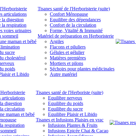
l'Herboristerie
Tisanes santé de l'Herboristerie (suite)
s articulations
Confort Ménopause
 la digestion
Equilibre des dépendances
 la respiration
Confort de la circulation
s voies urinaires
Forme, Vitalité & Immunité
u sommeil
Matériel de préparation en Herboristerie
eune maman et bébé
Argiles
limination
Flacons et piluliers
du sucre
Gélules et gélulier
du cholestérol
Matières premières
 nerveux
Mortiers et pilons
du poids
Séchoirs pour plantes médicinales
laisir et Libido
Autre matériel
'Herboristerie
Tisanes santé de l'Herboriste (suite)
 articulations
Equilibre nerveux
la digestion
Equilibre du poids
la circulation
Equilibre du sucre
une maman et bébé
Equilibre Plaisir et Libido
énopause
Tisanes et Infusions Plaisirs en vrac
la respiration
Infusions Plantes & Fruits
 sommeil
Infusions Epicée Chai & Cacao