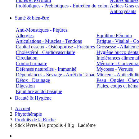
Fibres et Psyllium
Acides aminés
Probiotiques - Prébiotiques - Entretien du colon
Acides Gras es
Antioxydants
Santé & bien-être
Anti-Moustiques - Piqûres
Allergies
Equilibre Féminin
Articulations - Muscles - Tendons
Fatigue - Vitalité - 
Capital osseux - Ostéoporose - Fractures
Grossesse - Allaiteme
Cholestérol - Cardiovasculaire
Hygiène bucco-denta
Circulation
Intolérances alimentai
Confort urinaire
Mémoire - Concentrat
Défenses naturelles - Immunité
Mycoses - Verrues
Dépendances - Sevrage - Arrêt du Tabac
Minceur - Anticellulit
Détox - Drainage
Peau - Ongles - Che
Digestion
Plaies, coups et hém
Equilibre acido-basique
Beauté & Hygiène
Accueil
Phytothérapie
Produits de la Ruche
Stick lèvres à la propolis 4.8 g - Ladrôme