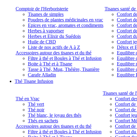
Comptoir de l'Herboristerie
Tisanes santé de 
Tisanes de simples
Confort de
Poudres de plantes médicinales en vrac
Confort de
Epices en vrac, aromates et condiments
Confort de
Herbes à vaporiser
Confort de
Herbes et Elixir du Suédois
Confort d
Huile de CBD
Confort j
Liste de nos actifs de A à Z
Détox et E
Accessoires autour des tisanes et du thé
Equilibre 
Filtre à thé et Boules à Thé et Infusion
Equilibre 
Boite à Thé et à Tisane
Equilibre
Tasse à Thé, Mug, Théière, Tisanière
Equilibre 
Carafe Alladin
Equilibre P
Thé Tisane Infusion
Tisanes santé de l
Thé en Vrac
Confort des
Thé vert
Confort de 
Thé noir
Confort de 
Thé blanc, le joyau des thés
Confort je
Thés en sachets
Confort M
Accessoires autour des tisanes et du thé
Confort de 
Filtre à thé et Boules à Thé et Infusion
Confort du