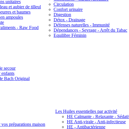
ns unitaires
Circulation
eau et aubier de tilleul
Confort urinaire
beurres et baumes
Digestion
s en ampoules
Détox - Drainage
ste
Défenses naturelles - Immunité
raliments - Raw Food
Dépendances - Sevrage - Arrêt du Tabac
Equilibre Féminin
e secour
 enfants
de Bach Original
Les Huiles essentielles par activité
HE Calmante - Relaxante - Sédati
HE Anti-virale - Anti-infectieuse
r vos préparations maison
HE - Antibactérienne