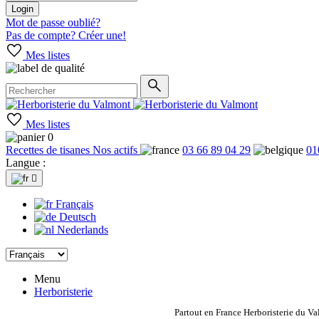
Login
Mot de passe oublié?
Pas de compte? Créer une!
Mes listes
Mes listes
0
Recettes de tisanes
Nos actifs
03 66 89 04 29
01
Langue :

Français
Deutsch
Nederlands
Menu
Herboristerie
Partout en France Herboristerie du Va