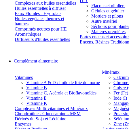
DIY
Complexes aux huiles essentielles
Flacons et piluliers
Huiles essentielles à diffuser
Gélules et gélulier
Eaux Florales - Hydrolats
Mortiers et pilons
Huiles végétales, beurres et
Autre matériel
baumes
Séchoirs pour plante
Comprimés neutres pour HE
Matières premières
Aromathèques
Portes encens et accessoire
Diffuseurs d'huiles essentielles
Encens, Résines Tradition
Complément alimentaire
Minéraux
Vitamines
Calcium
Vitamine A & D / huile de foie de morue
Chrome 
Vitamine B
Cuivre 
Vitamine C, Acérola et Bioflavonoïdes
Fer (Fe)
Vitamine E
Iode (I)
Vitamine K
Manganè
Complexes Multi-vitamines et Minéraux
Magnés
Chondroïtine - Glucosamine - MSM
Potassi
Dérivés du Soja et Lécithine
Séléniu
Enzymes
Zinc (Z