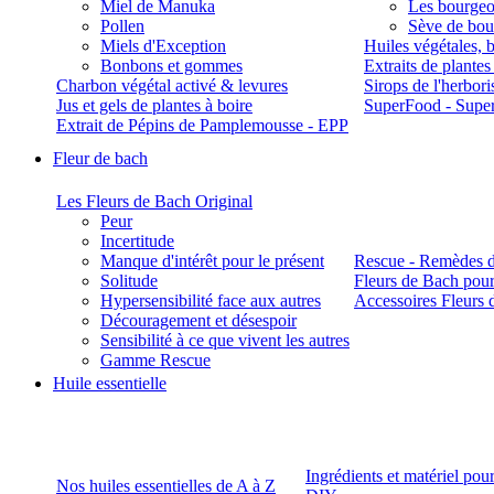
Miel de Manuka
Les bourgeo
Pollen
Sève de boul
Miels d'Exception
Huiles végétales, 
Bonbons et gommes
Extraits de plante
Charbon végétal activé & levures
Sirops de l'herbori
Jus et gels de plantes à boire
SuperFood - Supe
Extrait de Pépins de Pamplemousse - EPP
Fleur de bach
Les Fleurs de Bach Original
Peur
Incertitude
Manque d'intérêt pour le présent
Rescue - Remèdes d
Solitude
Fleurs de Bach pour
Hypersensibilité face aux autres
Accessoires Fleurs 
Découragement et désespoir
Sensibilité à ce que vivent les autres
Gamme Rescue
Huile essentielle
Ingrédients et matériel pou
Nos huiles essentielles de A à Z