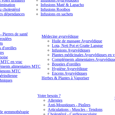
 voies urinaires
Infusions Ayurvédiques
limination
Infusions Maté & Lapacho
u cholestérol
Infusions Rooibos
des dépendances
Infusions en sachets
- Pierres de santé
Médecine ayurvédique
 roulées
Huile de massage Ayurvédique
ts
Lota, Neti Pot et Gratte Langue
 d'oreilles
Infusions Ayurvédiques
tes
Plantes médicinales Ayurvédiques en v
noise
Compléments alimentaires Ayurvédiqu
s MTC en vrac
Bougies d'oreilles
ments alimentaires MTC
Hygiène Ayurvédique
ignons MTC
Encens Ayurvédiques
érindienne
Herbes & Plantes à Vaporiser
thniques
Votre besoin ?
Allergies
Anti-Moustiques - Piqûres
Articulations - Muscles - Tendons
de gemmothérapie
Cholestérol - Cardiovasculaire