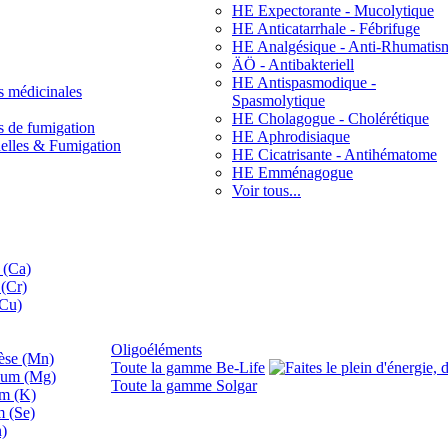
HE Expectorante - Mucolytique
HE Anticatarrhale - Fébrifuge
HE Analgésique - Anti-Rhumatis
ÄÖ - Antibakteriell
HE Antispasmodique -
s médicinales
Spasmolytique
HE Cholagogue - Cholérétique
s de fumigation
HE Aphrodisiaque
nelles & Fumigation
HE Cicatrisante - Antihématome
HE Emménagogue
Voir tous...
 (Ca)
(Cr)
(Cu)
Oligoéléments
se (Mn)
Toute la gamme Be-Life
ium (Mg)
Toute la gamme Solgar
um (K)
m (Se)
n)