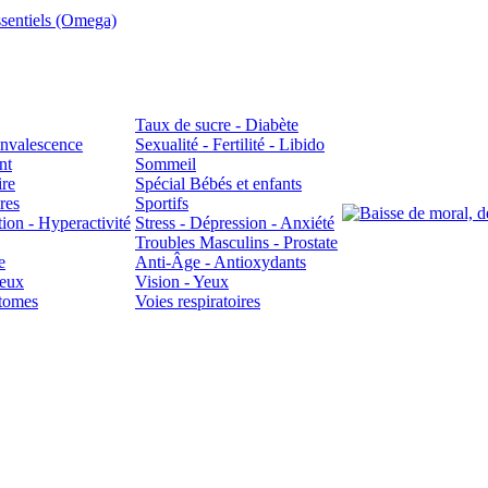
sentiels (Omega)
Taux de sucre - Diabète
Convalescence
Sexualité - Fertilité - Libido
nt
Sommeil
ire
Spécial Bébés et enfants
res
Sportifs
ion - Hyperactivité
Stress - Dépression - Anxiété
Troubles Masculins - Prostate
e
Anti-Âge - Antioxydants
veux
Vision - Yeux
atomes
Voies respiratoires