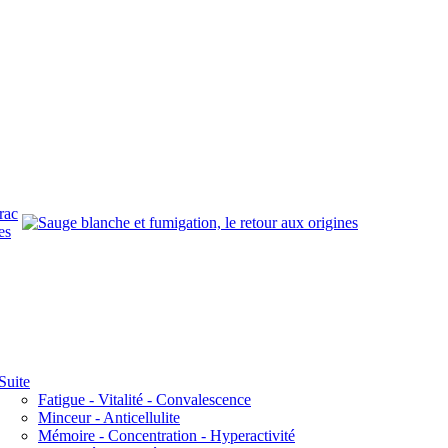
rac
es
Suite
Fatigue - Vitalité - Convalescence
Minceur - Anticellulite
Mémoire - Concentration - Hyperactivité