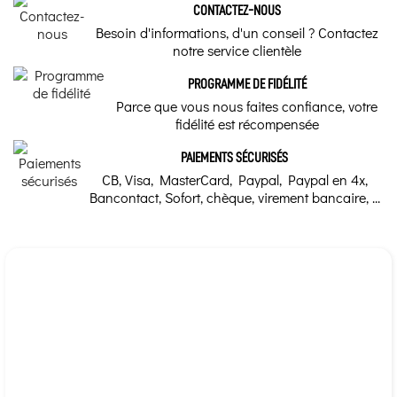
CONTACTEZ-NOUS
Marque
Besoin d'informations, d'un conseil ? Contactez
Acheteur Vérifié
notre service clientèle
Herbalgem
Publié le 05/01/2022 à 18:06
(Date de commande : 28/12/2021)
Produit pas encore utilisé.
Date de disponibilité:
10/08/2026
PROGRAMME DE FIDÉLITÉ
Parce que vous nous faites confiance, votre
fidélité est récompensée
Acheteur Vérifié
Publié le 28/10/2021 à 20:52
(Date de commande : 22/10/2021)
PAIEMENTS SÉCURISÉS
Excellent
CB, Visa, MasterCard, Paypal, Paypal en 4x,
Bancontact, Sofort, chèque, virement bancaire, ...
Acheteur Vérifié
Publié le 21/05/2021 à 09:24
(Date de commande : 13/05/2021)
Très satisfaite
Acheteur Vérifié
Publié le 09/05/2021 à 19:39
(Date de commande : 01/05/2021)
Efficace