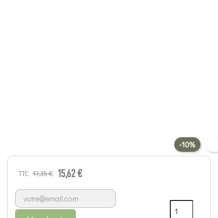
-10%
15,62 €
17,35 €
TTC