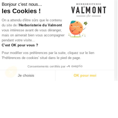
Bonjour c'est nous...
les Cookies !
On a attendu d'être sûrs que le contenu
du site de l'
Herboristerie du Valmont
vous intéresse avant de vous déranger,
mais on aimerait bien vous accompagner
pendant votre visite...
C'est OK pour vous ?
Pour modifier vos préférences par la suite, cliquez sur le lien
'Préférences de cookies' situé dans le pied de page.
Consentements certifiés par
Je choisis
OK pour moi
Axeptio consent
Plateforme de Gestion du Consentement : Personnalisez vos O
Notre plateforme vous permet d'adapter et de gérer vos paramètr