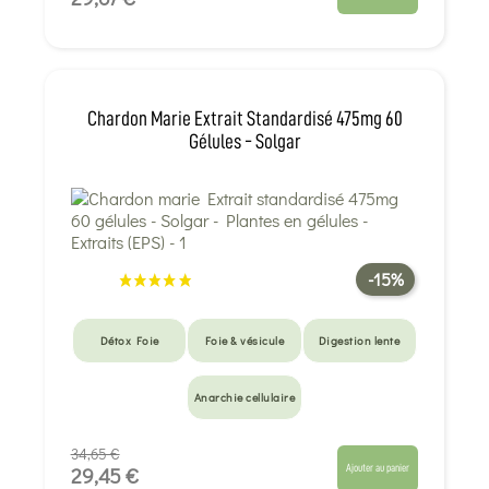
Chardon Marie Extrait Standardisé 475mg 60
Gélules - Solgar
-15%
Détox Foie
Foie & vésicule
Digestion lente
Anarchie cellulaire
34,65 €
Ajouter au panier
29,45 €