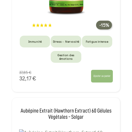
-15%
Immunité
Stress - Nervosité
Fatigue intense
Gestion des
émotions
37,85 €
Ajouter au panier
32,17 €
Aubépine Extrait (Hawthorn Extract) 60 Gélules
Végétales - Solgar