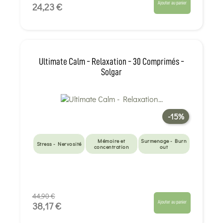
Ajouter au panier
24,23 €
Ultimate Calm - Relaxation - 30 Comprimés -
Solgar
-15%
Mémoire et
Surmenage - Burn
Stress - Nervosité
concentration
out
44,90 €
Ajouter au panier
38,17 €