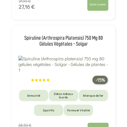
31,95 €
Ajouter au panier
27,16 €
Spiruline (Arthrospira Platensis) 750 Mg 80
Gélules Végétales - Solgar
-15%
Détox métaux
Immunité
Manque de fer
lourds
Sportifs
Forme et Vitalité
28,50 €