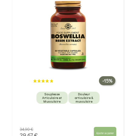
-15%
Souplesse
Douleur
Articulaire et
articulaire &
Musculaire
musculaire
34,90 €
Ajouter au panier
29,67 €