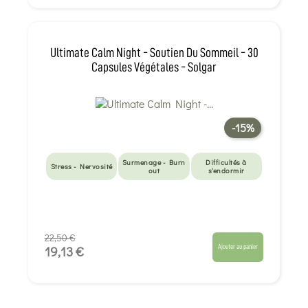
Ultimate Calm Night - Soutien Du Sommeil - 30
Capsules Végétales - Solgar
-15%
Surmenage - Burn
Difficultés à
Stress - Nervosité
out
s'endormir
22,50 €
Ajouter au panier
19,13 €