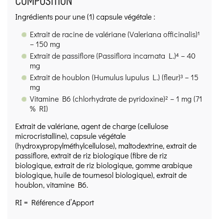
COMPOSITION
Ingrédients pour une (1) capsule végétale :
Extrait de racine de valériane (Valeriana officinalis)¹
– 150 mg
Extrait de passiflore (Passiflora incarnata L.)⁴ – 40
mg
Extrait de houblon (Humulus lupulus L.) (fleur)³ – 15
mg
Vitamine B6 (chlorhydrate de pyridoxine)² – 1 mg (71
% RI)
Extrait de valériane, agent de charge (cellulose
microcristalline), capsule végétale
(hydroxypropylméthylcellulose), maltodextrine, extrait de
passiflore, extrait de riz biologique (fibre de riz
biologique, extrait de riz biologique, gomme arabique
biologique, huile de tournesol biologique), extrait de
houblon, vitamine B6.
RI = Référence d’Apport