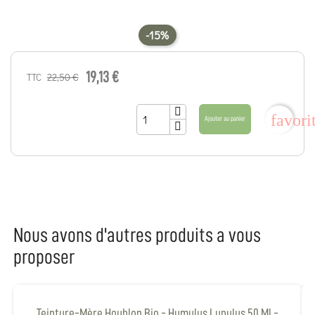
-15%
19,13 €
22,50 €
TTC
favori
Ajouter au panier
Nous avons d'autres produits a vous
proposer
Teinture-Mère Houblon Bio - Humulus Lupulus 50 Ml -