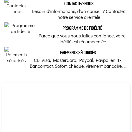
Marque
c'est l’insomnie !
CONTACTEZ-NOUS
Besoin d'informations, d'un conseil ? Contactez
Solgar
Houblon : Bienfaits,
notre service clientèle
utilisations et effets
secondaires
PROGRAMME DE FIDÉLITÉ
Parce que vous nous faites confiance, votre
Le houblon une plante
fidélité est récompensée
médicinale très
intéressante, reconnue
pour ses vertus
PAIEMENTS SÉCURISÉS
traditionnelles sédatives
et hormonales, elle
CB, Visa, MasterCard, Paypal, Paypal en 4x,
soulage les troubles liés à
la ménopause, les
Bancontact, Sofort, chèque, virement bancaire, ...
insomnies, l'acné
Comment faire une
teinture mère de
Houblon ?
Notre guide vous
expliquera comment faire
étape par étape afin que
vous puissiez fabriquer
votre teinture mère maison
de Houblon à partir de la
plante sèche.