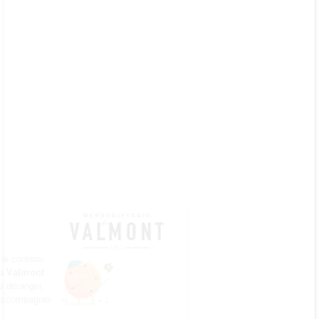
connue pour ses
effets calmants et
antispasmodiques
Valériane :
Bienfaits,
utilisations,
danger et effets
secondaires
Tout ce que vous
souhaitez savoir sur la
Valériane est dans cet
article. Reconnue pour
ses propriétés
Continuer sans accepter
anxiolytiques,
décontractantes, elle
également utilisée dans
le cadre des sevrages
Bonjour c'est nous...
...
les Cookies !
Comment faire une
On a attendu d'être sûrs que le contenu
teinture mère de
du site de l'
Herboristerie du Valmont
Valériane ?
vous intéresse avant de vous déranger,
mais on aimerait bien vous accompagner
Notre guide vous
pendant votre visite...
expliquera comment faire