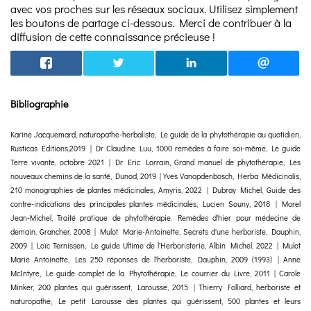
avec vos proches sur les réseaux sociaux. Utilisez simplement
les boutons de partage ci-dessous. Merci de contribuer à la
diffusion de cette connaissance précieuse !
Bibliographie
Karine Jacquemard, naturopathe-herbaliste, Le guide de la phytothérapie au quotidien,
Rusticas Editions,2019 | Dr Claudine Luu, 1000 remèdes à faire soi-même, Le guide
Terre vivante, octobre 2021 | Dr Eric Lorrain, Grand manuel de phytothérapie, Les
nouveaux chemins de la santé, Dunod, 2019 | Yves Vanopdenbosch, Herba Médicinalis,
210 monographies de plantes médicinales, Amyris, 2022 | Dubray Michel, Guide des
contre-indications des principales plantes médicinales, Lucien Souny, 2018 | Morel
Jean-Michel, Traité pratique de phytothérapie. Remèdes d'hier pour médecine de
demain, Grancher, 2008 | Mulot Marie-Antoinette, Secrets d'une herboriste, Dauphin,
2009 | Loïc Ternissen, Le guide Ultime de l'Herboristerie, Albin Michel, 2022 | Mulot
Marie Antoinette, Les 250 réponses de l'herboriste, Dauphin, 2009 (1993) | Anne
McIntyre, Le guide complet de la Phytothérapie, Le courrier du Livre, 2011 | Carole
Minker, 200 plantes qui guérissent, Larousse, 2015 | Thierry Folliard, herboriste et
naturopathe, Le petit Larousse des plantes qui guérissent, 500 plantes et leurs