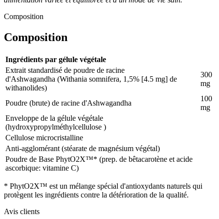
Composition
Composition
Ingrédients par gélule végétale
Extrait standardisé de poudre de racine
300
d'Ashwagandha (Withania somnifera, 1,5% [4.5 mg] de
mg
withanolides)
100
Poudre (brute) de racine d'Ashwagandha
mg
Enveloppe de la gélule végétale
(hydroxypropylméthylcellulose )
Cellulose microcristalline
Anti-agglomérant (stéarate de magnésium végétal)
Poudre de Base PhytO2X™* (prep. de bêtacarotène et acide
ascorbique: vitamine C)
* PhytO2X™ est un mélange spécial d'antioxydants naturels qui
protègent les ingrédients contre la détérioration de la qualité.
Avis clients