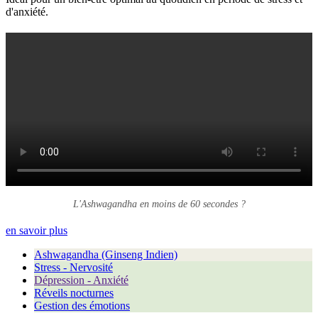
(7 avis)
d'anxiété.
L'Ashwagandha en moins de 60 secondes ?
en savoir plus
Ashwagandha (Ginseng Indien)
Stress - Nervosité
Dépression - Anxiété
Réveils nocturnes
Gestion des émotions