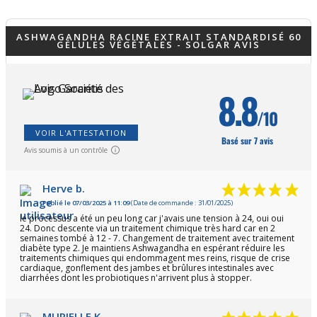
ASHWAGANDHA RACINE EXTRAIT STANDARDISÉ 60
GÉLULES VÉGÉTALES - SOLGAR AVIS
8.8
/10
VOIR L'ATTESTATION
Basé sur 7 avis
Avis soumis à un contrôle
Herve b.
Publié le 07/03/2025 à 11:09
(Date de commande : 31/01/2025)
le processus a été un peu long car j'avais une tension à 24, oui oui
24. Donc descente via un traitement chimique très hard car en 2
semaines tombé à 12 - 7. Changement de traitement avec traitement
diabète type 2. Je maintiens Ashwagandha en espérant réduire les
traitements chimiques qui endommagent mes reins, risque de crise
cardiaque, gonflement des jambes et brûlures intestinales avec
diarrhées dont les probiotiques n'arrivent plus à stopper.
MURIELLE K.