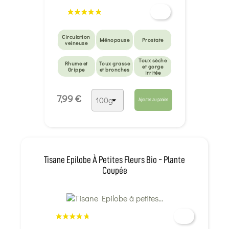
Circulation
Ménopause
Prostate
veineuse
Toux sèche
Rhume et
Toux grasse
et gorge
Grippe
et bronches
irritée
7,99 €
Ajouter au panier
Tisane Epilobe À Petites Fleurs Bio - Plante
Coupée