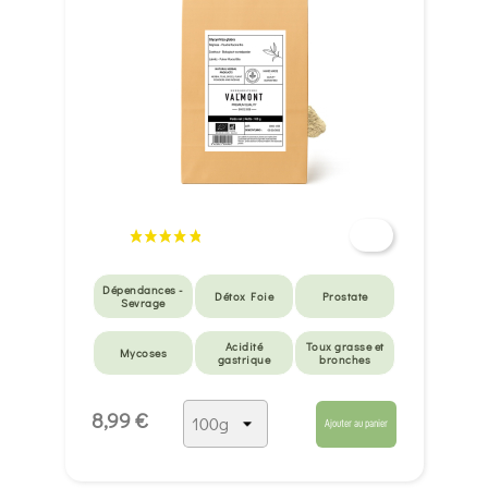
Dépendances -
Détox Foie
Prostate
Sevrage
Acidité
Toux grasse et
Mycoses
gastrique
bronches
Toux sèche et
8,99 €
gorge irritée
Ajouter au panier