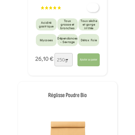
Toux
Toux sèche
Acidité
grasse et
et gorge
gastrique
bronches
irritée
Dépendances
Mycoses
Détox Foie
- Sevrage
Prostate
26,10 €
Ajouter au panier
Réglisse Poudre Bio