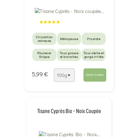
Circulation
Ménopause
Prostate
veineuse
Rhume et
Toux grasse
Toux sèche et
Grippe
et bronches
gorge irritée
5,99 €
Ajouter au panier
Tisane Cyprès Bio - Noix Coupée