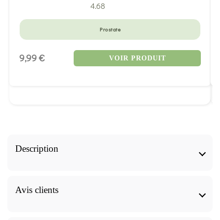
4.68
Prostate
9,99 €
VOIR PRODUIT
Description
Le complexe GEM-PREST représente une approche
naturelle pour le soutien de la prostate masculine.
Avis clients
Composé de jeunes pousses de séquoia et de teintures-
mères de sabal et d'épilobe à petites fleurs, ce produit
cible spécifiquement le confort urinaire et la santé