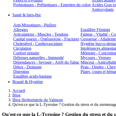
Fibres et Psyllium
Acides aminés
Probiotiques - Prébiotiques - Entretien du colon
Acides Gras es
Antioxydants
Santé & bien-être
Anti-Moustiques - Piqûres
Allergies
Equilibre Féminin
Articulations - Muscles - Tendons
Fatigue - Vitalité - 
Capital osseux - Ostéoporose - Fractures
Grossesse - Allaiteme
Cholestérol - Cardiovasculaire
Hygiène bucco-denta
Circulation
Intolérances alimentai
Confort urinaire
Mémoire - Concentrat
Défenses naturelles - Immunité
Mycoses - Verrues
Dépendances - Sevrage - Arrêt du Tabac
Minceur - Anticellulit
Détox - Drainage
Peau - Ongles - Che
Digestion
Plaies, coups et hém
Equilibre acido-basique
Beauté & Hygiène
Accueil
Blog
Blog Herboristerie du Valmont
Qu'est-ce que la L-Tyrosine ? Gestion du stress et du surmenage
Qu'est-ce que la L-Tyrosine ? Gestion du stress et du 