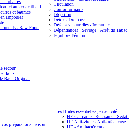
ns unitaires
Circulation
eau et aubier de tilleul
Confort urinaire
beurres et baumes
Digestion
s en ampoules
Détox - Drainage
ste
Défenses naturelles - Immunité
raliments - Raw Food
Dépendances - Sevrage - Arrêt du Tabac
Equilibre Féminin
e secour
 enfants
de Bach Original
Les Huiles essentielles par activité
HE Calmante - Relaxante - Sédati
HE Anti-virale - Anti-infectieuse
r vos préparations maison
HE - Antibactérienne