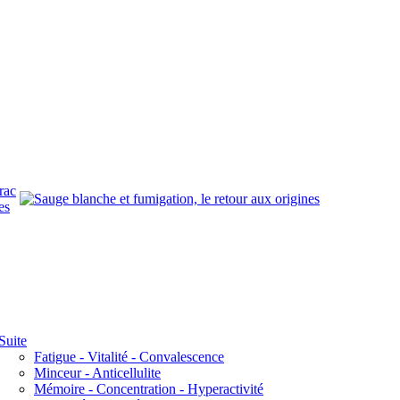
rac
es
Suite
Fatigue - Vitalité - Convalescence
Minceur - Anticellulite
Mémoire - Concentration - Hyperactivité