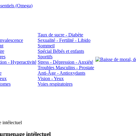
sentiels (Omega)
Taux de sucre - Diabète
Convalescence
Sexualité - Fertilité - Libido
nt
Sommeil
ire
Spécial Bébés et enfants
res
Sportifs
ion - Hyperactivité
Stress - Dépression - Anxiété
Troubles Masculins - Prostate
e
Anti-Âge - Antioxydants
veux
Vision - Yeux
atomes
Voies respiratoires
 intélectuel
surmenage intélectuel