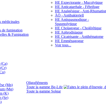
HE Expectorante - Mucolytique
HE Anticatarrhale - Fébrifuge
HE Analgésique - Anti-Rhumatis
ÄÖ - Antibakteriell
HE Antispasmodique -
s médicinales
Spasmolytique
HE Cholagogue - Cholérétique
s de fumigation
HE Aphrodisiaque
nelles & Fumigation
HE Cicatrisante - Antihématome
HE Emménagogue
Voir tous...
 (Ca)
(Cr)
(Cu)
Oligoéléments
se (Mn)
Toute la gamme Be-Life
ium (Mg)
Toute la gamme Solgar
um (K)
m (Se)
n)