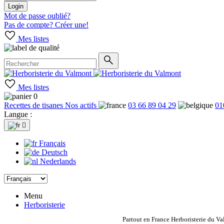
Login
Mot de passe oublié?
Pas de compte? Créer une!
Mes listes
Mes listes
0
Recettes de tisanes
Nos actifs
03 66 89 04 29
01
Langue :

Français
Deutsch
Nederlands
Menu
Herboristerie
Partout en France Herboristerie du Va