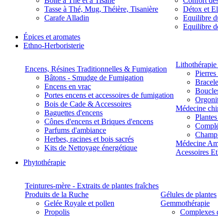
Boite à Thé et à Tisane
Confort des
Tasse à Thé, Mug, Théière, Tisanière
Détox et E
Carafe Alladin
Equilibre d
Equilibre 
Épices et aromates
Ethno-Herboristerie
Lithothérapie 
Encens, Résines Traditionnelles & Fumigation
Pierres
Bâtons - Smudge de Fumigation
Bracele
Encens en vrac
Boucles
Portes encens et accessoires de fumigation
Orgoni
Bois de Cade & Accessoires
Médecine chi
Baguettes d'encens
Plante
Cônes d'encens et Briques d'encens
Complé
Parfums d'ambiance
Champ
Herbes, racines et bois sacrés
Médecine Am
Kits de Nettoyage énergétique
Acessoires E
Phytothérapie
Teintures-mère - Extraits de plantes fraîches
Produits de la Ruche
Gélules de plantes
Gelée Royale et pollen
Gemmothérapie
Propolis
Complexes 