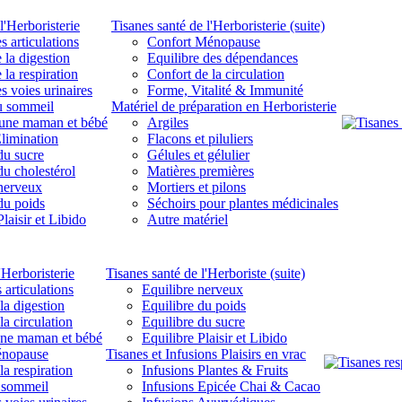
l'Herboristerie
Tisanes santé de l'Herboristerie (suite)
s articulations
Confort Ménopause
 la digestion
Equilibre des dépendances
 la respiration
Confort de la circulation
s voies urinaires
Forme, Vitalité & Immunité
u sommeil
Matériel de préparation en Herboristerie
eune maman et bébé
Argiles
limination
Flacons et piluliers
du sucre
Gélules et gélulier
du cholestérol
Matières premières
 nerveux
Mortiers et pilons
du poids
Séchoirs pour plantes médicinales
laisir et Libido
Autre matériel
'Herboristerie
Tisanes santé de l'Herboriste (suite)
 articulations
Equilibre nerveux
la digestion
Equilibre du poids
la circulation
Equilibre du sucre
une maman et bébé
Equilibre Plaisir et Libido
énopause
Tisanes et Infusions Plaisirs en vrac
la respiration
Infusions Plantes & Fruits
 sommeil
Infusions Epicée Chai & Cacao