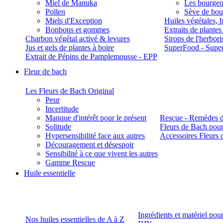
Miel de Manuka
Les bourgeo
Pollen
Sève de boul
Miels d'Exception
Huiles végétales, 
Bonbons et gommes
Extraits de plante
Charbon végétal activé & levures
Sirops de l'herbori
Jus et gels de plantes à boire
SuperFood - Supe
Extrait de Pépins de Pamplemousse - EPP
Fleur de bach
Les Fleurs de Bach Original
Peur
Incertitude
Manque d'intérêt pour le présent
Rescue - Remèdes d
Solitude
Fleurs de Bach pour
Hypersensibilité face aux autres
Accessoires Fleurs 
Découragement et désespoir
Sensibilité à ce que vivent les autres
Gamme Rescue
Huile essentielle
Ingrédients et matériel pou
Nos huiles essentielles de A à Z