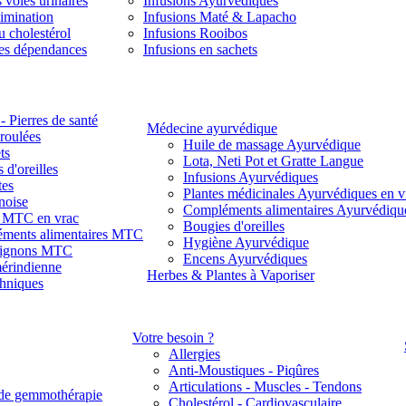
 voies urinaires
Infusions Ayurvédiques
limination
Infusions Maté & Lapacho
u cholestérol
Infusions Rooibos
des dépendances
Infusions en sachets
- Pierres de santé
Médecine ayurvédique
 roulées
Huile de massage Ayurvédique
ts
Lota, Neti Pot et Gratte Langue
 d'oreilles
Infusions Ayurvédiques
tes
Plantes médicinales Ayurvédiques en v
noise
Compléments alimentaires Ayurvédiqu
s MTC en vrac
Bougies d'oreilles
ments alimentaires MTC
Hygiène Ayurvédique
ignons MTC
Encens Ayurvédiques
érindienne
Herbes & Plantes à Vaporiser
thniques
Votre besoin ?
Allergies
Anti-Moustiques - Piqûres
Articulations - Muscles - Tendons
de gemmothérapie
Cholestérol - Cardiovasculaire