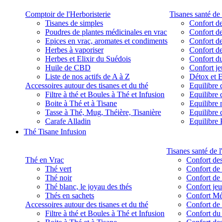
Comptoir de l'Herboristerie
Tisanes santé de 
Tisanes de simples
Confort de
Poudres de plantes médicinales en vrac
Confort de
Epices en vrac, aromates et condiments
Confort de
Herbes à vaporiser
Confort de
Herbes et Elixir du Suédois
Confort d
Huile de CBD
Confort j
Liste de nos actifs de A à Z
Détox et E
Accessoires autour des tisanes et du thé
Equilibre 
Filtre à thé et Boules à Thé et Infusion
Equilibre 
Boite à Thé et à Tisane
Equilibre
Tasse à Thé, Mug, Théière, Tisanière
Equilibre 
Carafe Alladin
Equilibre P
Thé Tisane Infusion
Tisanes santé de l
Thé en Vrac
Confort des
Thé vert
Confort de 
Thé noir
Confort de 
Thé blanc, le joyau des thés
Confort je
Thés en sachets
Confort M
Accessoires autour des tisanes et du thé
Confort de 
Filtre à thé et Boules à Thé et Infusion
Confort du