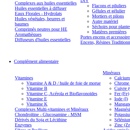
DIY
Complexes aux huiles essentielles
Flacons et piluliers
Huiles essentielles à diffuser
Gélules et gélulier
Eaux Florales - Hydrolats
Mortiers et pilons
Huiles végétales, beurres et
Autre matériel
baumes
Séchoirs pour plante
Comprimés neutres pour HE
Matières premières
Aromathèques
Portes encens et accessoire
Diffuseurs d'huiles essentielles
Encens, Résines Tradition
Complément alimentaire
Minéraux
Vitamines
Calcium
Vitamine A & D / huile de foie de morue
Chrome 
Vitamine B
Cuivre 
Vitamine C, Acérola et Bioflavonoïdes
Fer (Fe)
Vitamine E
Iode (I)
Vitamine K
Manganè
Complexes Multi-vitamines et Minéraux
Magnés
Chondroïtine - Glucosamine - MSM
Potassi
Dérivés du Soja et Lécithine
Séléniu
Enzymes
Zinc (Z