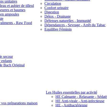
ns unitaires
Circulation
eau et aubier de tilleul
Confort urinaire
beurres et baumes
Digestion
s en ampoules
Détox - Drainage
ste
Défenses naturelles - Immunité
raliments - Raw Food
Dépendances - Sevrage - Arrêt du Tabac
Equilibre Féminin
e secour
 enfants
de Bach Original
Les Huiles essentielles par activité
HE Calmante - Relaxante - Sédati
HE Anti-virale - Anti-infectieuse
r vos préparations maison
HE - Antibactérienne