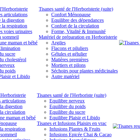
l'Herboristerie
Tisanes santé de l'Herboristerie (suite)
s articulations
Confort Ménopause
 la digestion
Equilibre des dépendances
 la respiration
Confort de la circulation
s voies urinaires
Forme, Vitalité & Immunité
u sommeil
Matériel de préparation en Herboristerie
eune maman et bébé
Argiles
limination
Flacons et piluliers
du sucre
Gélules et gélulier
du cholestérol
Matières premières
 nerveux
Mortiers et pilons
du poids
Séchoirs pour plantes médicinales
laisir et Libido
Autre matériel
'Herboristerie
Tisanes santé de l'Herboriste (suite)
 articulations
Equilibre nerveux
la digestion
Equilibre du poids
la circulation
Equilibre du sucre
une maman et bébé
Equilibre Plaisir et Libido
énopause
Tisanes et Infusions Plaisirs en vrac
la respiration
Infusions Plantes & Fruits
 sommeil
Infusions Epicée Chai & Cacao