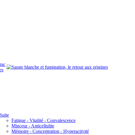
rac
es
Suite
Fatigue - Vitalité - Convalescence
Minceur - Anticellulite
Mémoire - Concentration - Hyperactivité