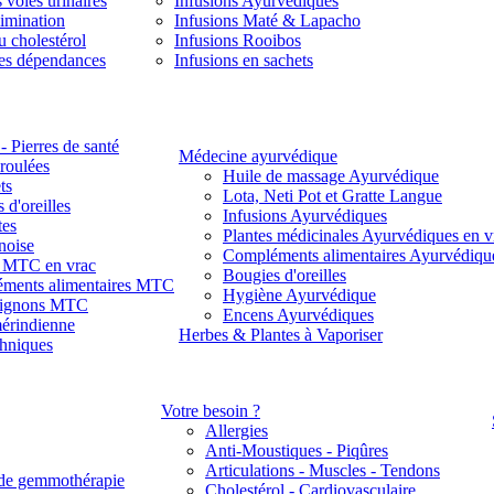
 voies urinaires
Infusions Ayurvédiques
limination
Infusions Maté & Lapacho
u cholestérol
Infusions Rooibos
des dépendances
Infusions en sachets
- Pierres de santé
Médecine ayurvédique
 roulées
Huile de massage Ayurvédique
ts
Lota, Neti Pot et Gratte Langue
 d'oreilles
Infusions Ayurvédiques
tes
Plantes médicinales Ayurvédiques en v
noise
Compléments alimentaires Ayurvédiqu
s MTC en vrac
Bougies d'oreilles
ments alimentaires MTC
Hygiène Ayurvédique
ignons MTC
Encens Ayurvédiques
érindienne
Herbes & Plantes à Vaporiser
thniques
Votre besoin ?
Allergies
Anti-Moustiques - Piqûres
Articulations - Muscles - Tendons
de gemmothérapie
Cholestérol - Cardiovasculaire