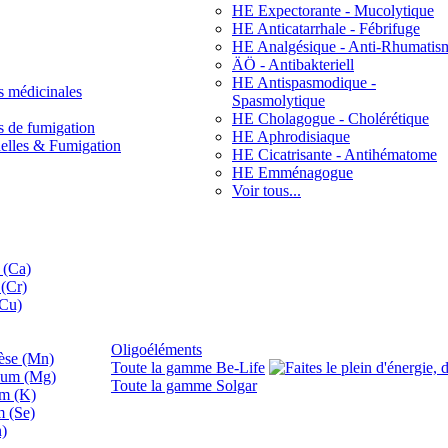
HE Expectorante - Mucolytique
HE Anticatarrhale - Fébrifuge
HE Analgésique - Anti-Rhumatis
ÄÖ - Antibakteriell
HE Antispasmodique -
s médicinales
Spasmolytique
HE Cholagogue - Cholérétique
s de fumigation
HE Aphrodisiaque
nelles & Fumigation
HE Cicatrisante - Antihématome
HE Emménagogue
Voir tous...
 (Ca)
(Cr)
(Cu)
Oligoéléments
se (Mn)
Toute la gamme Be-Life
ium (Mg)
Toute la gamme Solgar
um (K)
m (Se)
n)