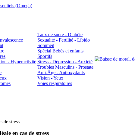
sentiels (Omega)
Taux de sucre - Diabète
Convalescence
Sexualité - Fertilité - Libido
nt
Sommeil
ire
Spécial Bébés et enfants
res
Sportifs
ion - Hyperactivité
Stress - Dépression - Anxiété
Troubles Masculins - Prostate
e
Anti-Âge - Antioxydants
veux
Vision - Yeux
atomes
Voies respiratoires
s de stress
ale en cas de stress