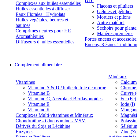
DIY
Complexes aux huiles essentielles
Flacons et piluliers
Huiles essentielles à diffuser
Gélules et gélulier
Eaux Florales - Hydrolats
Mortiers et pilons
Huiles végétales, beurres et
Autre matériel
baumes
Séchoirs pour plante
Comprimés neutres pour HE
Matières premières
Aromathèques
Portes encens et accessoire
Diffuseurs d'huiles essentielles
Encens, Résines Tradition
Complément alimentaire
Minéraux
Vitamines
Calcium
Vitamine A & D / huile de foie de morue
Chrome 
Vitamine B
Cuivre 
Vitamine C, Acérola et Bioflavonoïdes
Fer (Fe)
Vitamine E
Iode (I)
Vitamine K
Manganè
Complexes Multi-vitamines et Minéraux
Magnés
Chondroïtine - Glucosamine - MSM
Potassi
Dérivés du Soja et Lécithine
Séléniu
Enzymes
Zinc (Z