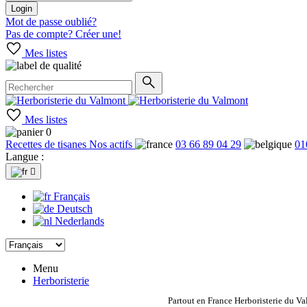
Login
Mot de passe oublié?
Pas de compte? Créer une!
Mes listes
Mes listes
0
Recettes de tisanes
Nos actifs
03 66 89 04 29
01
Langue :

Français
Deutsch
Nederlands
Menu
Herboristerie
Partout en France Herboristerie du Va