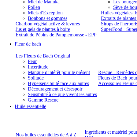
Miel de Manuka
Les bourgeo
Pollen
Sève de boul
Miels d'Exception
Huiles végétales, 
Bonbons et gommes
Extraits de plante
Charbon végétal activé & levures
Sirops de l'herbori
Jus et gels de plantes à boire
SuperFood - Supe
Extrait de Pépins de Pamplemousse - EPP
Fleur de bach
Les Fleurs de Bach Original
Peur
Incertitude
Manque d'intérêt pour le présent
Rescue - Remèdes d
Solitude
Fleurs de Bach pour
Hypersensibilité face aux autres
Accessoires Fleurs 
Découragement et désespoir
Sensibilité à ce que vivent les autres
Gamme Rescue
Huile essentielle
Ingrédients et matériel pou
Nos huiles essentielles de A à Z