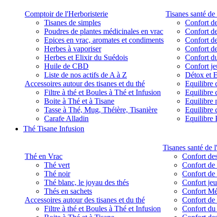
Comptoir de l'Herboristerie
Tisanes santé de 
Tisanes de simples
Confort de
Poudres de plantes médicinales en vrac
Confort de
Epices en vrac, aromates et condiments
Confort de
Herbes à vaporiser
Confort de
Herbes et Elixir du Suédois
Confort d
Huile de CBD
Confort j
Liste de nos actifs de A à Z
Détox et E
Accessoires autour des tisanes et du thé
Equilibre 
Filtre à thé et Boules à Thé et Infusion
Equilibre 
Boite à Thé et à Tisane
Equilibre
Tasse à Thé, Mug, Théière, Tisanière
Equilibre 
Carafe Alladin
Equilibre P
Thé Tisane Infusion
Tisanes santé de l
Thé en Vrac
Confort des
Thé vert
Confort de 
Thé noir
Confort de 
Thé blanc, le joyau des thés
Confort je
Thés en sachets
Confort M
Accessoires autour des tisanes et du thé
Confort de 
Filtre à thé et Boules à Thé et Infusion
Confort du