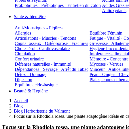
Fibres et Psyllium
Acides aminés
Probiotiques - Prébiotiques - Entretien du colon
Acides Gras es
Antioxydants
Santé & bien-être
Anti-Moustiques - Piqûres
Allergies
Equilibre Féminin
Articulations - Muscles - Tendons
Fatigue - Vitalité - 
Capital osseux - Ostéoporose - Fractures
Grossesse - Allaiteme
Cholestérol - Cardiovasculaire
Hygiène bucco-denta
Circulation
Intolérances alimentai
Confort urinaire
Mémoire - Concentrat
Défenses naturelles - Immunité
Mycoses - Verrues
Dépendances - Sevrage - Arrêt du Tabac
Minceur - Anticellulit
Détox - Drainage
Peau - Ongles - Che
Digestion
Plaies, coups et hém
Equilibre acido-basique
Beauté & Hygiène
Accueil
Blog
Blog Herboristerie du Valmont
Focus sur la Rhodiola rosea, une plante adaptogène idéale en ca
Focus sur la Rhodiola rosea, une plante adaptogène idé