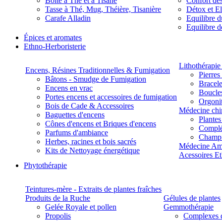
Boite à Thé et à Tisane
Confort des
Tasse à Thé, Mug, Théière, Tisanière
Détox et E
Carafe Alladin
Equilibre d
Equilibre 
Épices et aromates
Ethno-Herboristerie
Lithothérapie 
Encens, Résines Traditionnelles & Fumigation
Pierres
Bâtons - Smudge de Fumigation
Bracele
Encens en vrac
Boucles
Portes encens et accessoires de fumigation
Orgoni
Bois de Cade & Accessoires
Médecine chi
Baguettes d'encens
Plante
Cônes d'encens et Briques d'encens
Complé
Parfums d'ambiance
Champ
Herbes, racines et bois sacrés
Médecine Am
Kits de Nettoyage énergétique
Acessoires E
Phytothérapie
Teintures-mère - Extraits de plantes fraîches
Produits de la Ruche
Gélules de plantes
Gelée Royale et pollen
Gemmothérapie
Propolis
Complexes 