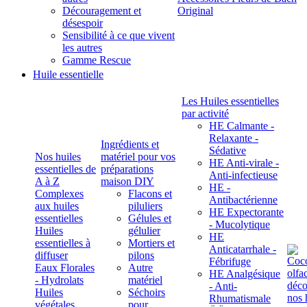
Découragement et
Original
désespoir
Sensibilité à ce que vivent
les autres
Gamme Rescue
Huile essentielle
Les Huiles essentielles
par activité
HE Calmante -
Relaxante -
Ingrédients et
Sédative
Nos huiles
matériel pour vos
HE Anti-virale -
essentielles de
préparations
Anti-infectieuse
A à Z
maison DIY
HE -
Complexes
Flacons et
Antibactérienne
aux huiles
piluliers
HE Expectorante
essentielles
Gélules et
- Mucolytique
Huiles
gélulier
HE
essentielles à
Mortiers et
Anticatarrhale -
diffuser
pilons
Fébrifuge
Eaux Florales
Autre
HE Analgésique
- Hydrolats
matériel
- Anti-
Huiles
Séchoirs
Rhumatismale
végétales,
pour