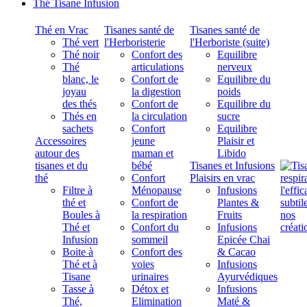
Thé Tisane Infusion
Thé en Vrac
Tisanes santé de
Tisanes santé de
Thé vert
l'Herboristerie
l'Herboriste (suite)
Thé noir
Confort des
Equilibre
Thé
articulations
nerveux
blanc, le
Confort de
Equilibre du
joyau
la digestion
poids
des thés
Confort de
Equilibre du
Thés en
la circulation
sucre
sachets
Confort
Equilibre
Accessoires
jeune
Plaisir et
autour des
maman et
Libido
tisanes et du
bébé
Tisanes et Infusions
thé
Confort
Plaisirs en vrac
Filtre à
Ménopause
Infusions
thé et
Confort de
Plantes &
Boules à
la respiration
Fruits
Thé et
Confort du
Infusions
Infusion
sommeil
Epicée Chai
Boite à
Confort des
& Cacao
Thé et à
voies
Infusions
Tisane
urinaires
Ayurvédiques
Tasse à
Détox et
Infusions
Thé,
Elimination
Maté &