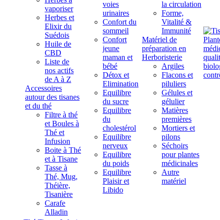
voies
la circulation
vaporiser
urinaires
Forme,
Herbes et
Confort du
Vitalité &
Elixir du
sommeil
Immunité
Suédois
Confort
Matériel de
Huile de
jeune
préparation en
CBD
maman et
Herboristerie
Liste de
bébé
Argiles
nos actifs
Détox et
Flacons et
de A à Z
Elimination
piluliers
Accessoires
Equilibre
Gélules et
autour des tisanes
du sucre
gélulier
et du thé
Equilibre
Matières
Filtre à thé
du
premières
et Boules à
cholestérol
Mortiers et
Thé et
Equilibre
pilons
Infusion
nerveux
Séchoirs
Boite à Thé
Equilibre
pour plantes
et à Tisane
du poids
médicinales
Tasse à
Equilibre
Autre
Thé, Mug,
Plaisir et
matériel
Théière,
Libido
Tisanière
Carafe
Alladin