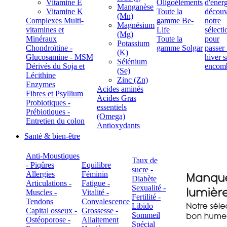
Vitamine E
Oligoéléments
Manganèse
Vitamine K
Toute la
(Mn)
Complexes Multi-
gamme Be-
Magnésium
vitamines et
Life
(Mg)
Minéraux
Toute la
Potassium
Chondroïtine -
gamme Solgar
(K)
Glucosamine - MSM
Sélénium
Dérivés du Soja et
(Se)
Lécithine
Zinc (Zn)
Enzymes
Acides aminés
Fibres et Psyllium
Acides Gras
Probiotiques -
essentiels
Prébiotiques -
(Omega)
Entretien du colon
Antioxydants
Santé & bien-être
Anti-Moustiques
Taux de
- Piqûres
Equilibre
sucre -
Allergies
Féminin
Diabète
Articulations -
Fatigue -
Sexualité -
Muscles -
Vitalité -
Fertilité -
Tendons
Convalescence
Libido
Capital osseux -
Grossesse -
Sommeil
Ostéoporose -
Allaitement
Spécial