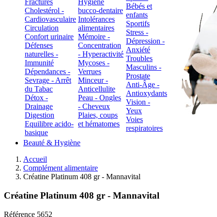
Fractures
Hygiène
Bébés et
Cholestérol -
bucco-dentaire
enfants
Cardiovasculaire
Intolérances
Sportifs
Circulation
alimentaires
Stress -
Confort urinaire
Mémoire -
Dépression -
Défenses
Concentration
Anxiété
naturelles -
- Hyperactivité
Troubles
Immunité
Mycoses -
Masculins -
Dépendances -
Verrues
Prostate
Sevrage - Arrêt
Minceur -
Anti-Âge -
du Tabac
Anticellulite
Antioxydants
Détox -
Peau - Ongles
Vision -
Drainage
- Cheveux
Yeux
Digestion
Plaies, coups
Voies
Equilibre acido-
et hématomes
respiratoires
basique
Beauté & Hygiène
Accueil
Complément alimentaire
Créatine Platinum 408 gr - Mannavital
Créatine Platinum 408 gr - Mannavital
Référence
5652