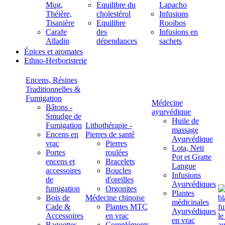
Mug,
Equilibre du
Lapacho
Théière,
cholestérol
Infusions
Tisanière
Equilibre
Rooibos
Carafe
des
Infusions en
Alladin
dépendances
sachets
Épices et aromates
Ethno-Herboristerie
Encens, Résines
Traditionnelles &
Fumigation
Médecine
Bâtons -
ayurvédique
Smudge de
Huile de
Fumigation
Lithothérapie -
massage
Encens en
Pierres de santé
Ayurvédique
vrac
Pierres
Lota, Neti
Portes
roulées
Pot et Gratte
encens et
Bracelets
Langue
accessoires
Boucles
Infusions
de
d'oreilles
Ayurvédiques
fumigation
Orgonites
Plantes
Bois de
Médecine chinoise
médicinales
Cade &
Plantes MTC
Ayurvédiques
Accessoires
en vrac
en vrac
Baguettes
Compléments