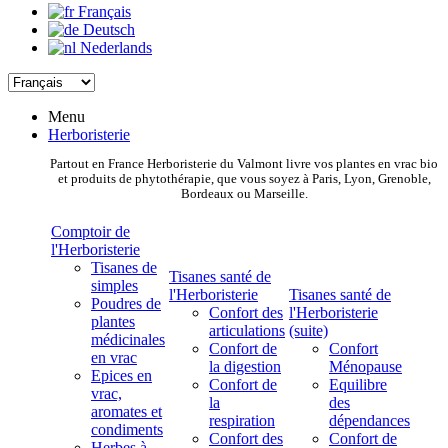
Français
Deutsch
Nederlands
Menu
Herboristerie
Partout en France Herboristerie du Valmont livre vos plantes en vrac bio
et produits de phytothérapie, que vous soyez à Paris, Lyon, Grenoble,
Bordeaux ou Marseille.
Comptoir de
l'Herboristerie
Tisanes de
Tisanes santé de
simples
l'Herboristerie
Tisanes santé de
Poudres de
Confort des
l'Herboristerie
plantes
articulations
(suite)
médicinales
Confort de
Confort
en vrac
la digestion
Ménopause
Epices en
Confort de
Equilibre
vrac,
la
des
aromates et
respiration
dépendances
condiments
Confort des
Confort de
Herbes à