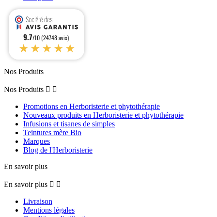
9.7
/10 (24748 avis)
★★★★★
Nos Produits
Nos Produits


Promotions en Herboristerie et phytothérapie
Nouveaux produits en Herboristerie et phytothérapie
Infusions et tisanes de simples
Teintures mère Bio
Marques
Blog de l'Herboristerie
En savoir plus
En savoir plus


Livraison
Mentions légales