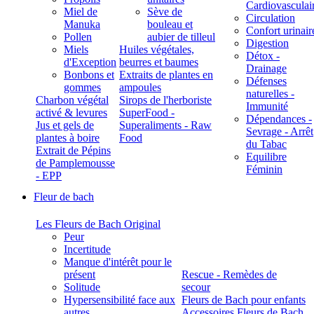
Cardiovasculai
Miel de
Sève de
Circulation
Manuka
bouleau et
Confort urinair
Pollen
aubier de tilleul
Digestion
Miels
Huiles végétales,
Détox -
d'Exception
beurres et baumes
Drainage
Bonbons et
Extraits de plantes en
Défenses
gommes
ampoules
naturelles -
Charbon végétal
Sirops de l'herboriste
Immunité
activé & levures
SuperFood -
Dépendances -
Jus et gels de
Superaliments - Raw
Sevrage - Arrêt
plantes à boire
Food
du Tabac
Extrait de Pépins
Equilibre
de Pamplemousse
Féminin
- EPP
Fleur de bach
Les Fleurs de Bach Original
Peur
Incertitude
Manque d'intérêt pour le
présent
Rescue - Remèdes de
Solitude
secour
Hypersensibilité face aux
Fleurs de Bach pour enfants
autres
Accessoires Fleurs de Bach