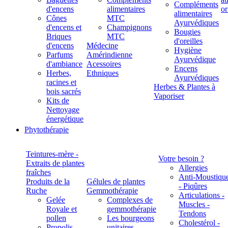
Compléments
d'encens
alimentaires
alimentaires
Cônes
MTC
Ayurvédiques
d'encens et
Champignons
Bougies
Briques
MTC
d'oreilles
d'encens
Médecine
Hygiène
Parfums
Amérindienne
Ayurvédique
d'ambiance
Acessoires
Encens
Herbes,
Ethniques
Ayurvédiques
racines et
Herbes & Plantes à
bois sacrés
Vaporiser
Kits de
Nettoyage
énergétique
Phytothérapie
Teintures-mère -
Votre besoin ?
Extraits de plantes
Allergies
fraîches
Anti-Moustiqu
Produits de la
Gélules de plantes
- Piqûres
Ruche
Gemmothérapie
Articulations -
Gelée
Complexes de
Muscles -
Royale et
gemmothérapie
Tendons
pollen
Les bourgeons
Cholestérol -
Propolis
unitaires