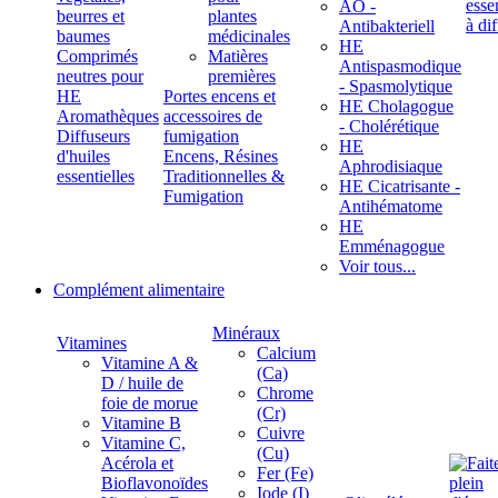
ÄÖ -
beurres et
plantes
Antibakteriell
baumes
médicinales
HE
Comprimés
Matières
Antispasmodique
neutres pour
premières
- Spasmolytique
HE
Portes encens et
HE Cholagogue
Aromathèques
accessoires de
- Cholérétique
Diffuseurs
fumigation
HE
d'huiles
Encens, Résines
Aphrodisiaque
essentielles
Traditionnelles &
HE Cicatrisante -
Fumigation
Antihématome
HE
Emménagogue
Voir tous...
Complément alimentaire
Minéraux
Vitamines
Calcium
Vitamine A &
(Ca)
D / huile de
Chrome
foie de morue
(Cr)
Vitamine B
Cuivre
Vitamine C,
(Cu)
Acérola et
Fer (Fe)
Bioflavonoïdes
Iode (I)