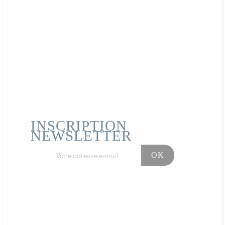
Acheteur Vérifié
Publié le 18/01/2021 à 09:26
(Date de commande : 03/01/2021)
Produit totalement satisfaisant
Acheteur Vérifié
Publié le 11/01/2021 à 18:33
(Date de commande : 04/01/2021)
ok ok
INSCRIPTION
NEWSLETTER
Facebook
Instagram