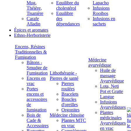
Mug,
Equilibre du
Lapacho
Théière,
cholestérol
Infusions
Tisanière
Equilibre
Rooibos
Carafe
des
Infusions en
Alladin
dépendances
sachets
Épices et aromates
Ethno-Herboristerie
Encens, Résines
Traditionnelles &
Fumigation
Médecine
Bâtons -
ayurvédique
Smudge de
Huile de
Fumigation
Lithothérapie -
massage
Encens en
Pierres de santé
Ayurvédique
vrac
Pierres
Lota, Neti
Portes
roulées
Pot et Gratte
encens et
Bracelets
Langue
accessoires
Boucles
Infusions
de
d'oreilles
Ayurvédiques
fumigation
Orgonites
Plantes
Bois de
Médecine chinoise
médicinales
Cade &
Plantes MTC
Ayurvédiques
Accessoires
en vrac
en vrac
Baguettes
Compléments