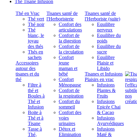
Thé Tisane Infusion
Thé en Vrac
Tisanes santé de
Tisanes santé de
Thé vert
l'Herboristerie
l'Herboriste (suite)
Thé noir
Confort des
Equilibre
Thé
articulations
nerveux
blanc, le
Confort de
Equilibre du
joyau
la digestion
poids
des thés
Confort de
Equilibre du
Thés en
la circulation
sucre
sachets
Confort
Equilibre
Accessoires
jeune
Plaisir et
autour des
maman et
Libido
tisanes et du
bébé
Tisanes et Infusions
thé
Confort
Plaisirs en vrac
Filtre à
Ménopause
Infusions
thé et
Confort de
Plantes &
Boules à
la respiration
Fruits
Thé et
Confort du
Infusions
Infusion
sommeil
Epicée Chai
Boite à
Confort des
& Cacao
Thé et à
voies
Infusions
Tisane
urinaires
Ayurvédiques
Tasse à
Détox et
Infusions
Thé,
Elimination
Maté &