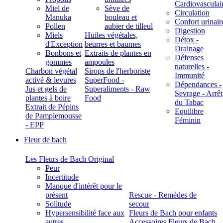
Cardiovasculai
Miel de
Sève de
Circulation
Manuka
bouleau et
Confort urinair
Pollen
aubier de tilleul
Digestion
Miels
Huiles végétales,
Détox -
d'Exception
beurres et baumes
Drainage
Bonbons et
Extraits de plantes en
Défenses
gommes
ampoules
naturelles -
Charbon végétal
Sirops de l'herboriste
Immunité
activé & levures
SuperFood -
Dépendances -
Jus et gels de
Superaliments - Raw
Sevrage - Arrêt
plantes à boire
Food
du Tabac
Extrait de Pépins
Equilibre
de Pamplemousse
Féminin
- EPP
Fleur de bach
Les Fleurs de Bach Original
Peur
Incertitude
Manque d'intérêt pour le
présent
Rescue - Remèdes de
Solitude
secour
Hypersensibilité face aux
Fleurs de Bach pour enfants
autres
Accessoires Fleurs de Bach