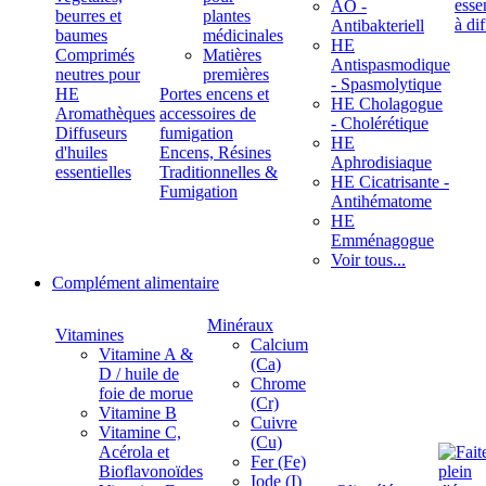
ÄÖ -
beurres et
plantes
Antibakteriell
baumes
médicinales
HE
Comprimés
Matières
Antispasmodique
neutres pour
premières
- Spasmolytique
HE
Portes encens et
HE Cholagogue
Aromathèques
accessoires de
- Cholérétique
Diffuseurs
fumigation
HE
d'huiles
Encens, Résines
Aphrodisiaque
essentielles
Traditionnelles &
HE Cicatrisante -
Fumigation
Antihématome
HE
Emménagogue
Voir tous...
Complément alimentaire
Minéraux
Vitamines
Calcium
Vitamine A &
(Ca)
D / huile de
Chrome
foie de morue
(Cr)
Vitamine B
Cuivre
Vitamine C,
(Cu)
Acérola et
Fer (Fe)
Bioflavonoïdes
Iode (I)