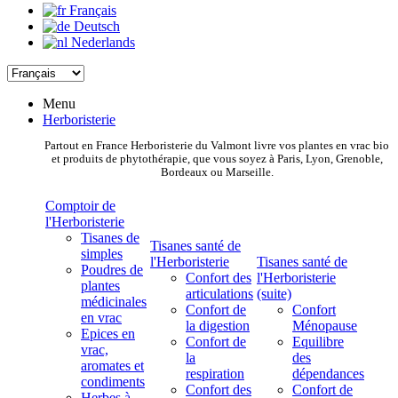
Français
Deutsch
Nederlands
Menu
Herboristerie
Partout en France Herboristerie du Valmont livre vos plantes en vrac bio
et produits de phytothérapie, que vous soyez à Paris, Lyon, Grenoble,
Bordeaux ou Marseille.
Comptoir de
l'Herboristerie
Tisanes de
Tisanes santé de
simples
l'Herboristerie
Tisanes santé de
Poudres de
Confort des
l'Herboristerie
plantes
articulations
(suite)
médicinales
Confort de
Confort
en vrac
la digestion
Ménopause
Epices en
Confort de
Equilibre
vrac,
la
des
aromates et
respiration
dépendances
condiments
Confort des
Confort de
Herbes à