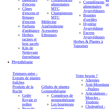
Compléments
d'encens
alimentaires
alimentaires
Cônes
MTC
Ayurvédiques
d'encens et
Champignons
Bougies
Briques
MTC
d'oreilles
d'encens
Médecine
Hygiène
Parfums
Amérindienne
Ayurvédique
d'ambiance
Acessoires
Encens
Herbes,
Ethniques
Ayurvédiques
racines et
Herbes & Plantes à
bois sacrés
Vaporiser
Kits de
Nettoyage
énergétique
Phytothérapie
Teintures-mère -
Votre besoin ?
Extraits de plantes
Allergies
fraîches
Anti-Moustiqu
Produits de la
Gélules de plantes
- Piqûres
Ruche
Gemmothérapie
Articulations -
Gelée
Complexes de
Muscles -
Royale et
gemmothérapie
Tendons
pollen
Les bourgeons
Cholestérol -
Propolis
unitaires