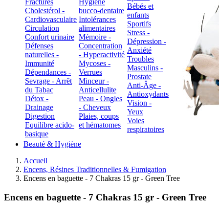
Fractures
Hygiène
Bébés et
Cholestérol -
bucco-dentaire
enfants
Cardiovasculaire
Intolérances
Sportifs
Circulation
alimentaires
Stress -
Confort urinaire
Mémoire -
Dépression -
Défenses
Concentration
Anxiété
naturelles -
- Hyperactivité
Troubles
Immunité
Mycoses -
Masculins -
Dépendances -
Verrues
Prostate
Sevrage - Arrêt
Minceur -
Anti-Âge -
du Tabac
Anticellulite
Antioxydants
Détox -
Peau - Ongles
Vision -
Drainage
- Cheveux
Yeux
Digestion
Plaies, coups
Voies
Equilibre acido-
et hématomes
respiratoires
basique
Beauté & Hygiène
Accueil
Encens, Résines Traditionnelles & Fumigation
Encens en baguette - 7 Chakras 15 gr - Green Tree
Encens en baguette - 7 Chakras 15 gr - Green Tree