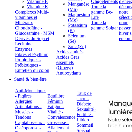
Vitamine E
Oligoéléments
Manganèse
Vitamine K
Toute la
(Mn)
Complexes Multi-
gamme Be-
Magnésium
vitamines et
Life
(Mg)
Minéraux
Toute la
Potassium
Chondroïtine -
gamme Solgar
(K)
Glucosamine - MSM
Sélénium
Dérivés du Soja et
(Se)
Lécithine
Zinc (Zn)
Enzymes
Acides aminés
Fibres et Psyllium
Acides Gras
Probiotiques -
essentiels
Prébiotiques -
(Omega)
Entretien du colon
Antioxydants
Santé & bien-être
Anti-Moustiques
Taux de
- Piqûres
Equilibre
sucre -
Allergies
Féminin
Diabète
Articulations -
Fatigue -
Sexualité -
Muscles -
Vitalité -
Fertilité -
Tendons
Convalescence
Libido
Capital osseux -
Grossesse -
Sommeil
Ostéoporose -
Allaitement
Spécial