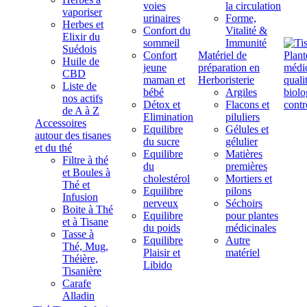
voies
la circulation
vaporiser
urinaires
Forme,
Herbes et
Confort du
Vitalité &
Elixir du
sommeil
Immunité
Suédois
Confort
Matériel de
Huile de
jeune
préparation en
CBD
maman et
Herboristerie
Liste de
bébé
Argiles
nos actifs
Détox et
Flacons et
de A à Z
Elimination
piluliers
Accessoires
Equilibre
Gélules et
autour des tisanes
du sucre
gélulier
et du thé
Equilibre
Matières
Filtre à thé
du
premières
et Boules à
cholestérol
Mortiers et
Thé et
Equilibre
pilons
Infusion
nerveux
Séchoirs
Boite à Thé
Equilibre
pour plantes
et à Tisane
du poids
médicinales
Tasse à
Equilibre
Autre
Thé, Mug,
Plaisir et
matériel
Théière,
Libido
Tisanière
Carafe
Alladin