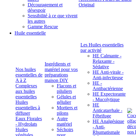
Découragement et
Original
désespoir
Sensibilité à ce que vivent
les autres
Gamme Rescue
Huile essentielle
Les Huiles essentielles
par activité
HE Calmante -
Relaxante -
Ingrédients et
Sédative
Nos huiles
matériel pour vos
HE Anti-virale -
essentielles de
préparations
Anti-infectieuse
A à Z
maison DIY
HE -
Complexes
Flacons et
Antibactérienne
aux huiles
piluliers
HE Expectorante
essentielles
Gélules et
- Mucolytique
Huiles
gélulier
HE
essentielles à
Mortiers et
Anticatarrhale -
diffuser
pilons
Fébrifuge
Eaux Florales
Autre
HE Analgésique
- Hydrolats
matériel
- Anti-
Huiles
Séchoirs
Rhumatismale
végétales,
pour