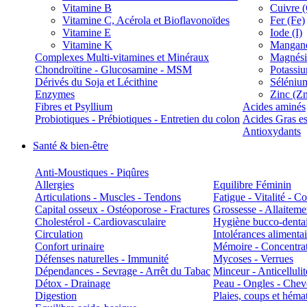
Vitamine B
Cuivre 
Vitamine C, Acérola et Bioflavonoïdes
Fer (Fe)
Vitamine E
Iode (I)
Vitamine K
Manganè
Complexes Multi-vitamines et Minéraux
Magnés
Chondroïtine - Glucosamine - MSM
Potassi
Dérivés du Soja et Lécithine
Séléniu
Enzymes
Zinc (Z
Fibres et Psyllium
Acides aminés
Probiotiques - Prébiotiques - Entretien du colon
Acides Gras es
Antioxydants
Santé & bien-être
Anti-Moustiques - Piqûres
Allergies
Equilibre Féminin
Articulations - Muscles - Tendons
Fatigue - Vitalité - 
Capital osseux - Ostéoporose - Fractures
Grossesse - Allaiteme
Cholestérol - Cardiovasculaire
Hygiène bucco-denta
Circulation
Intolérances alimentai
Confort urinaire
Mémoire - Concentrat
Défenses naturelles - Immunité
Mycoses - Verrues
Dépendances - Sevrage - Arrêt du Tabac
Minceur - Anticellulit
Détox - Drainage
Peau - Ongles - Che
Digestion
Plaies, coups et hém