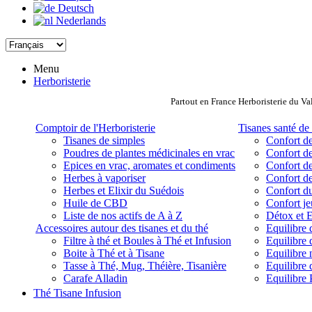
Deutsch
Nederlands
Menu
Herboristerie
Partout en France Herboristerie du Va
Comptoir de l'Herboristerie
Tisanes santé de 
Tisanes de simples
Confort de
Poudres de plantes médicinales en vrac
Confort de
Epices en vrac, aromates et condiments
Confort de
Herbes à vaporiser
Confort de
Herbes et Elixir du Suédois
Confort d
Huile de CBD
Confort j
Liste de nos actifs de A à Z
Détox et E
Accessoires autour des tisanes et du thé
Equilibre 
Filtre à thé et Boules à Thé et Infusion
Equilibre 
Boite à Thé et à Tisane
Equilibre
Tasse à Thé, Mug, Théière, Tisanière
Equilibre 
Carafe Alladin
Equilibre P
Thé Tisane Infusion