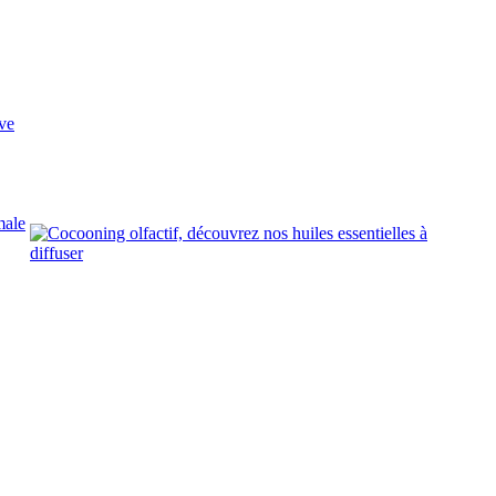
ve
male