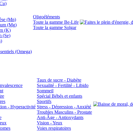
(Cu)
Oligoéléments
se (Mn)
Toute la gamme Be-Life
ium (Mg)
Toute la gamme Solgar
um (K)
m (Se)
n)
sentiels (Omega)
Taux de sucre - Diabète
Convalescence
Sexualité - Fertilité - Libido
nt
Sommeil
ire
Spécial Bébés et enfants
res
Sportifs
ion - Hyperactivité
Stress - Dépression - Anxiété
Troubles Masculins - Prostate
e
Anti-Âge - Antioxydants
veux
Vision - Yeux
atomes
Voies respiratoires