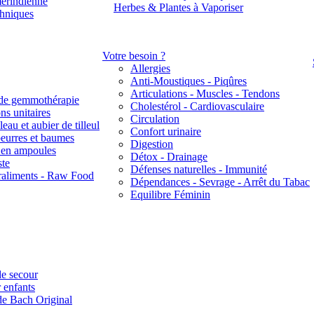
érindienne
Herbes & Plantes à Vaporiser
thniques
Votre besoin ?
Allergies
Anti-Moustiques - Piqûres
Articulations - Muscles - Tendons
de gemmothérapie
Cholestérol - Cardiovasculaire
ns unitaires
Circulation
eau et aubier de tilleul
Confort urinaire
beurres et baumes
Digestion
s en ampoules
Détox - Drainage
ste
Défenses naturelles - Immunité
raliments - Raw Food
Dépendances - Sevrage - Arrêt du Tabac
Equilibre Féminin
e secour
 enfants
de Bach Original