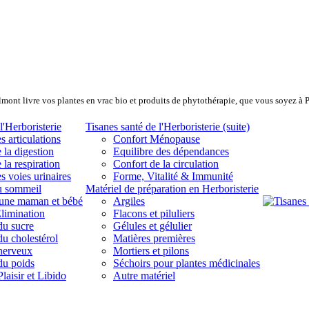
lmont livre vos plantes en vrac bio et produits de phytothérapie, que vous soyez à 
l'Herboristerie
Tisanes santé de l'Herboristerie (suite)
s articulations
Confort Ménopause
 la digestion
Equilibre des dépendances
 la respiration
Confort de la circulation
s voies urinaires
Forme, Vitalité & Immunité
u sommeil
Matériel de préparation en Herboristerie
eune maman et bébé
Argiles
limination
Flacons et piluliers
du sucre
Gélules et gélulier
du cholestérol
Matières premières
 nerveux
Mortiers et pilons
du poids
Séchoirs pour plantes médicinales
laisir et Libido
Autre matériel