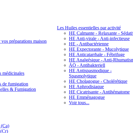
Les Huiles essentielles par activité
HE Calmante - Relaxante - Sédati
HE Anti-virale - Anti-infectieuse
r vos préparations maison
HE - Antibactérienne
HE Expectorante - Mucolytique
HE Anticatarrhale - Fébrifuge
HE Analgésique - Anti-Rhumatis
ÄÖ - Antibakteriell
HE Antispasmodique -
s médicinales
Spasmolytique
HE Cholagogue - Cholérétique
s de fumigation
HE Aphrodisiaque
nelles & Fumigation
HE Cicatrisante - Antihématome
HE Emménagogue
Voir tous...
 (Ca)
(Cr)