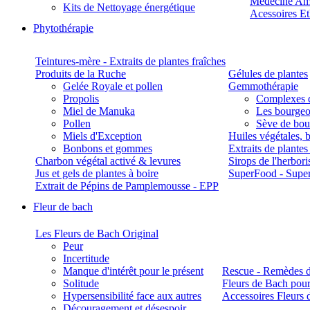
Médecine Am
Kits de Nettoyage énergétique
Acessoires E
Phytothérapie
Teintures-mère - Extraits de plantes fraîches
Produits de la Ruche
Gélules de plantes
Gelée Royale et pollen
Gemmothérapie
Propolis
Complexes 
Miel de Manuka
Les bourgeo
Pollen
Sève de boul
Miels d'Exception
Huiles végétales, 
Bonbons et gommes
Extraits de plante
Charbon végétal activé & levures
Sirops de l'herbori
Jus et gels de plantes à boire
SuperFood - Supe
Extrait de Pépins de Pamplemousse - EPP
Fleur de bach
Les Fleurs de Bach Original
Peur
Incertitude
Manque d'intérêt pour le présent
Rescue - Remèdes d
Solitude
Fleurs de Bach pour
Hypersensibilité face aux autres
Accessoires Fleurs 
Découragement et désespoir