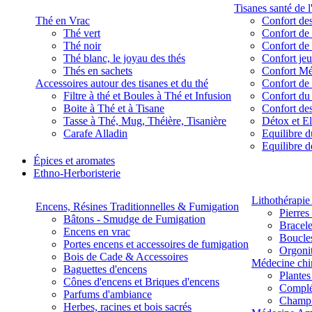
Tisanes santé de l
Thé en Vrac
Confort des
Thé vert
Confort de 
Thé noir
Confort de 
Thé blanc, le joyau des thés
Confort je
Thés en sachets
Confort M
Accessoires autour des tisanes et du thé
Confort de 
Filtre à thé et Boules à Thé et Infusion
Confort du
Boite à Thé et à Tisane
Confort des
Tasse à Thé, Mug, Théière, Tisanière
Détox et E
Carafe Alladin
Equilibre d
Equilibre 
Épices et aromates
Ethno-Herboristerie
Lithothérapie 
Encens, Résines Traditionnelles & Fumigation
Pierres
Bâtons - Smudge de Fumigation
Bracele
Encens en vrac
Boucles
Portes encens et accessoires de fumigation
Orgoni
Bois de Cade & Accessoires
Médecine chi
Baguettes d'encens
Plante
Cônes d'encens et Briques d'encens
Complé
Parfums d'ambiance
Champ
Herbes, racines et bois sacrés