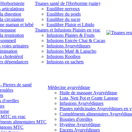
'Herboristerie
Tisanes santé de l'Herboriste (suite)
 articulations
Equilibre nerveux
la digestion
Equilibre du poids
la circulation
Equilibre du sucre
une maman et bébé
Equilibre Plaisir et Libido
énopause
Tisanes et Infusions Plaisirs en vrac
la respiration
Infusions Plantes & Fruits
 sommeil
Infusions Epicée Chai & Cacao
 voies urinaires
Infusions Ayurvédiques
limination
Infusions Maté & Lapacho
u cholestérol
Infusions Rooibos
des dépendances
Infusions en sachets
- Pierres de santé
Médecine ayurvédique
 roulées
Huile de massage Ayurvédique
ts
Lota, Neti Pot et Gratte Langue
 d'oreilles
Infusions Ayurvédiques
tes
Plantes médicinales Ayurvédiques en v
noise
Compléments alimentaires Ayurvédiqu
s MTC en vrac
Bougies d'oreilles
ments alimentaires MTC
Hygiène Ayurvédique
ignons MTC
Encens Ayurvédiques