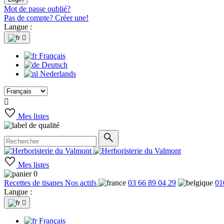
Mot de passe oublié?
Pas de compte? Créer une!
Langue :

Français
Deutsch
Nederlands

Mes listes
Mes listes
0
Recettes de tisanes
Nos actifs
03 66 89 04 29
01
Langue :

Français