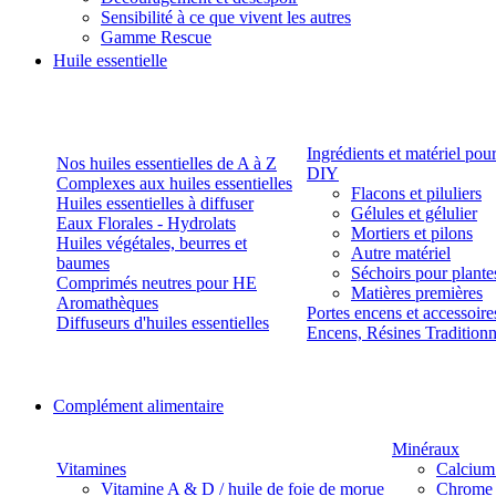
Sensibilité à ce que vivent les autres
Gamme Rescue
Huile essentielle
Ingrédients et matériel pou
Nos huiles essentielles de A à Z
DIY
Complexes aux huiles essentielles
Flacons et piluliers
Huiles essentielles à diffuser
Gélules et gélulier
Eaux Florales - Hydrolats
Mortiers et pilons
Huiles végétales, beurres et
Autre matériel
baumes
Séchoirs pour plante
Comprimés neutres pour HE
Matières premières
Aromathèques
Portes encens et accessoire
Diffuseurs d'huiles essentielles
Encens, Résines Tradition
Complément alimentaire
Minéraux
Vitamines
Calcium
Vitamine A & D / huile de foie de morue
Chrome 