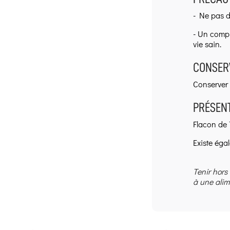
- Ne pas d
- Un compl
vie sain.
CONSERV
Conserver a
PRÉSENT
Flacon de 
Existe éga
Tenir hors
à une alim