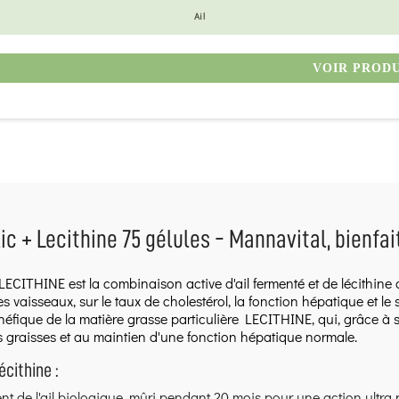
Ail
VOIR PROD
lic + Lecithine 75 gélules - Mannavital, bienfait
 LECITHINE
est la combinaison active d'ail fermenté et de lécithine 
es vaisseaux, sur le taux de cholestérol, la fonction hépatique et l
énéfique de la matière grasse particulière
LECITHINE
, qui, grâce à
 graisses et au maintien d'une fonction hépatique normale.
écithine :
nt de l'ail biologique, mûri pendant 20 mois pour une action ul