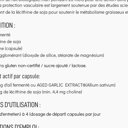
a protection vasculaire est largement soutenue par des études scie
nt de la lécithine de soja pour soutenir le métabolisme graisseux e
TION :
rmenté
ine de soja
ne (capsule)
gglomérant (dioxyde de silice, stéarate de magnésium)
s gluten non-certifié / sucre ajouté / lactose.
t actif par capsule:
g d'ail fermenté ou AGED GARLIC EXTRACT®(Allium sativum)
 de lécithine de soja (min. 4,4 mg choline)
 D'UTILISATION :
d'entretien) à 4 (dosage de départ) capsules par jour
IONS D'EMPLOI :