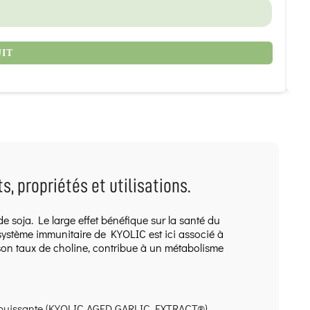
1
UIT
s, propriétés et utilisations.
de soja. Le large effet bénéfique sur la santé du
e système immunitaire de
KYOLIC
est ici associé à
 son taux de choline, contribue à un métabolisme
tra puissante (KYOLIC AGED GARLIC EXTRACT®),