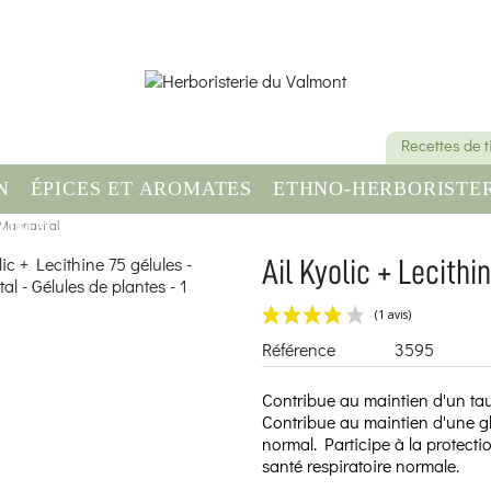
Recettes de 
N
ÉPICES ET AROMATES
ETHNO-HERBORISTER
 Mannavital
OMPLÉMENT ALIMENTAIRE
SANTÉ & BIEN-ÊT
Ail Kyolic + Lecithi
Référence
3595
Contribue au maintien d'un tau
Contribue au maintien d'une g
normal. Participe à la protect
santé respiratoire normale.