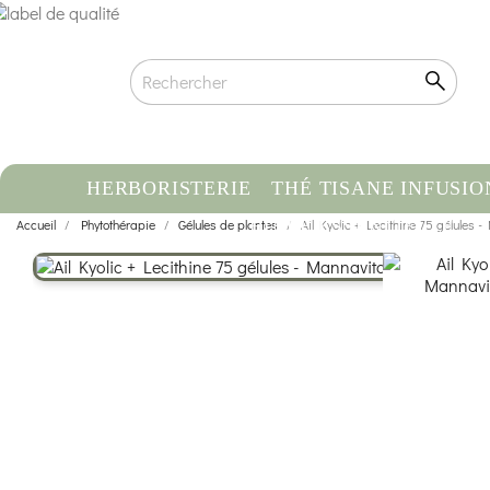
HERBORISTERIE
THÉ TISANE INFUSIO
Accueil
Phytothérapie
Gélules de plantes
HUILE ESSENTIELLE
Ail Kyolic + Lecithine 75 gélules -
C