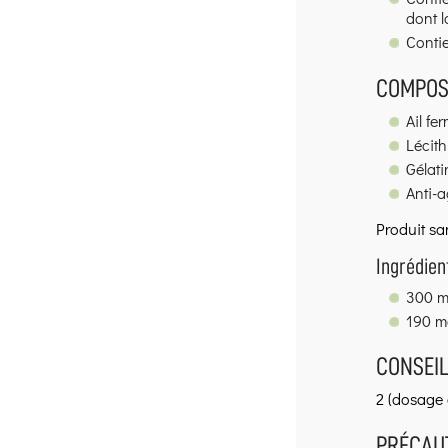
dont l
Contie
COMPOSI
Ail fe
Lécith
Gélati
Anti-a
Produit san
Ingrédien
300 m
190 mg
CONSEILS
2 (dosage 
PRÉCAUT