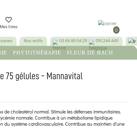
Mes listes
0
tisanes
Nos actifs
03 66 89 04 29
010 244 449
IE
PHYTOTHÉRAPIE
FLEUR DE BACH
RE
BEAUTÉ & HYGIÈNE
ne 75 gélules - Mannavital
(1 avis)
x de cholestérol normal. Stimule les défenses immunitaires.
lycémie normale. Contribue à un métabolisme lipidique
ion du système cardiovasculaire. Contribue au maintien d'une