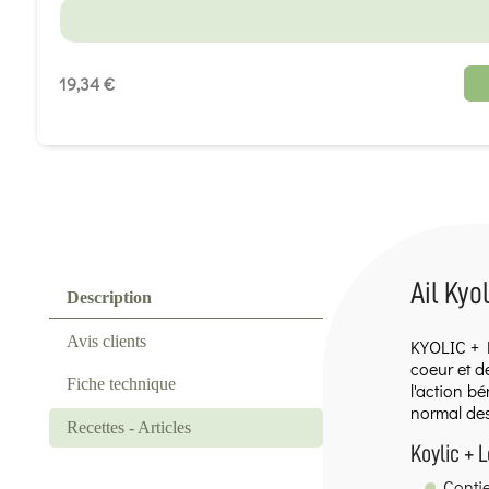
19,34 €
Ail Kyo
Description
Avis clients
KYOLIC +
coeur et d
Fiche technique
l'action b
normal des
Recettes - Articles
Koylic + L
Contie