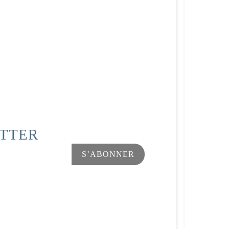
ETTER
Facebook
Instagram
s Options
ètres de confidentialité, en garantissant la conformité avec le