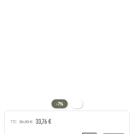
-7%
33,76 €
36,30 €
TTC