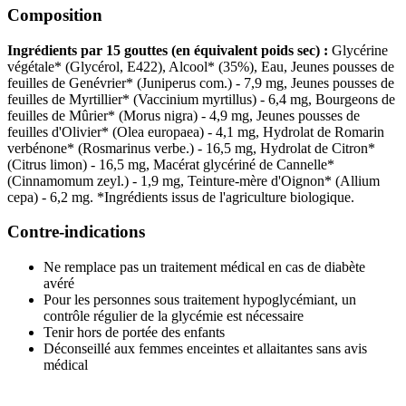
Composition
Ingrédients par 15 gouttes (en équivalent poids sec) :
Glycérine
végétale* (Glycérol, E422), Alcool* (35%), Eau, Jeunes pousses de
feuilles de Genévrier* (Juniperus com.) - 7,9 mg, Jeunes pousses de
feuilles de Myrtillier* (Vaccinium myrtillus) - 6,4 mg, Bourgeons de
feuilles de Mûrier* (Morus nigra) - 4,9 mg, Jeunes pousses de
feuilles d'Olivier* (Olea europaea) - 4,1 mg, Hydrolat de Romarin
verbénone* (Rosmarinus verbe.) - 16,5 mg, Hydrolat de Citron*
(Citrus limon) - 16,5 mg, Macérat glycériné de Cannelle*
(Cinnamomum zeyl.) - 1,9 mg, Teinture-mère d'Oignon* (Allium
cepa) - 6,2 mg. *Ingrédients issus de l'agriculture biologique.
Contre-indications
Ne remplace pas un traitement médical en cas de diabète
avéré
Pour les personnes sous traitement hypoglycémiant, un
contrôle régulier de la glycémie est nécessaire
Tenir hors de portée des enfants
Déconseillé aux femmes enceintes et allaitantes sans avis
médical