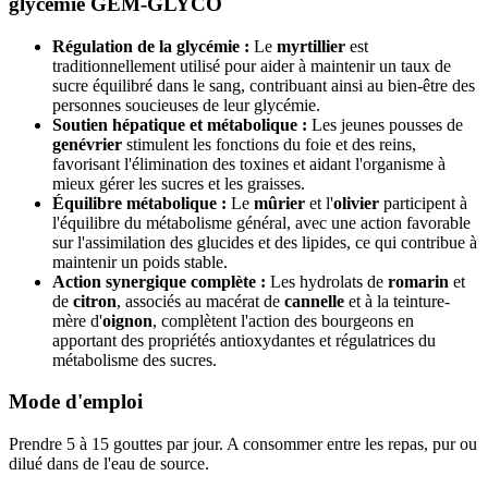
glycémie GEM-GLYCO
Régulation de la glycémie :
Le
myrtillier
est
traditionnellement utilisé pour aider à maintenir un taux de
sucre équilibré dans le sang, contribuant ainsi au bien-être des
personnes soucieuses de leur glycémie.
Soutien hépatique et métabolique :
Les jeunes pousses de
genévrier
stimulent les fonctions du foie et des reins,
favorisant l'élimination des toxines et aidant l'organisme à
mieux gérer les sucres et les graisses.
Équilibre métabolique :
Le
mûrier
et l'
olivier
participent à
l'équilibre du métabolisme général, avec une action favorable
sur l'assimilation des glucides et des lipides, ce qui contribue à
maintenir un poids stable.
Action synergique complète :
Les hydrolats de
romarin
et
de
citron
, associés au macérat de
cannelle
et à la teinture-
mère d'
oignon
, complètent l'action des bourgeons en
apportant des propriétés antioxydantes et régulatrices du
métabolisme des sucres.
Mode d'emploi
Prendre 5 à 15 gouttes par jour. A consommer entre les repas, pur ou
dilué dans de l'eau de source.