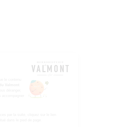
Continuer sans accepter
Bonjour c'est nous...
les Cookies !
On a attendu d'être sûrs que le contenu
du site de l'
Herboristerie du Valmont
vous intéresse avant de vous déranger,
mais on aimerait bien vous accompagner
pendant votre visite...
C'est OK pour vous ?
Pour modifier vos préférences par la suite, cliquez sur le lien
'Préférences de cookies' situé dans le pied de page.