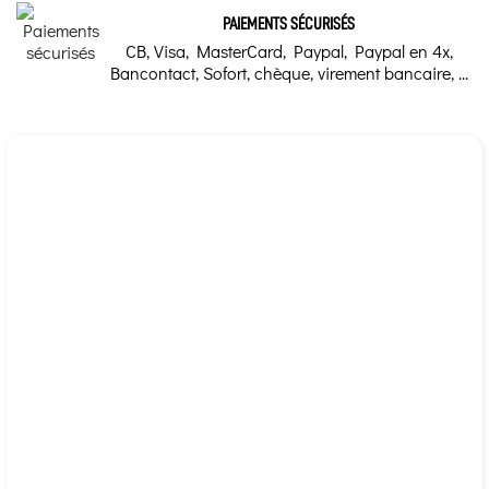
Vitall+
PAIEMENTS SÉCURISÉS
PRECAUTIONS PARTICULIERES:
CB, Visa, MasterCard, Paypal, Paypal en 4x,
Bancontact, Sofort, chèque, virement bancaire, ...
Nous garantissons l’origine naturelle, la stabilité des
ingrédients et des substances actives jusqu’à la date
d’utilisation optimale.
Déconseillé aux personnes sous anticoagulant.
Déconseillé aux personnes sous antidiabétique ou
souffrant de problèmes cardiaques.
Contient de la caféine.
Déconseillé aux enfants et aux femmes enceintes
(3mg/dose journalière).
Ce produit peut contenir des traces de
sulfites
.
Conserver à température ambiante (15°C-25°C) dans
un endroit sec et à l’abri de la lumière.
PRESENTATION:
Flacon de 30 gélules végétales.
Existe également en flacon de 60 gélules végétales.