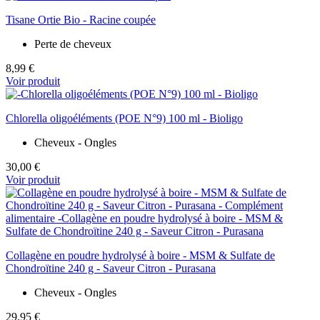
Tisane Ortie Bio - Racine coupée
Perte de cheveux
8,99 €
Voir produit
Chlorella oligoéléments (POE N°9) 100 ml - Bioligo
Cheveux - Ongles
30,00 €
Voir produit
Collagène en poudre hydrolysé à boire - MSM & Sulfate de
Chondroïtine 240 g - Saveur Citron - Purasana
Cheveux - Ongles
29,95 €