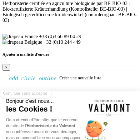
Herboristerie certifiée en agriculture biologique par BE-BIO-03 |
Bio-zertifizierte Kräuterhandlung (Kontrollstelle: BE-BIO-03) |
Biologisch gecertificeerde kruidenwinkel (controleorgaan: BE-BIO-
03)
+33 (0)3 66 89 04 29
+32 (0)10 244 449
Ajouter à ma liste d'envies
×
add_circle_outline
Créer une nouvelle liste
Continuer sans accepter
Créer une liste d'envies
Bonjour c'est nous...
×
les Cookies !
Nom de la liste d'envies
On a attendu d'être sûrs que le contenu
Annuler
Créer une liste d'envies
du site de l'
Herboristerie du Valmont
vous intéresse avant de vous déranger,
Connexion
mais on aimerait bien vous accompagner