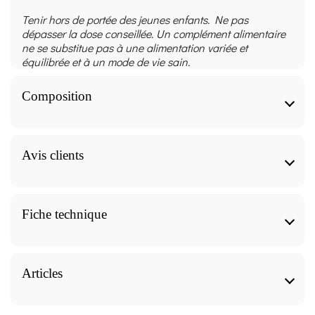
Tenir hors de portée des jeunes enfants. Ne pas
dépasser la dose conseillée. Un complément alimentaire
ne se substitue pas à une alimentation variée et
équilibrée et à un mode de vie sain.
Composition
Composition
Avis clients
Ingrédients
Partie de la
Tisane Euphraise officinale Bio -
Fiche technique
Nom Commun
Nom Latin
plante
Plante coupée avis
Euphraise
Euphrasia
Plante coupée
Tisane Euphraise officinale Bio - Plante coupée
officinal*
officinalis
Caractéristiques
*Biologique BE-BIO-03|01.
Articles
9.8
Forme
Tisane Euphraise officinale Bio - Plante coupée, nos