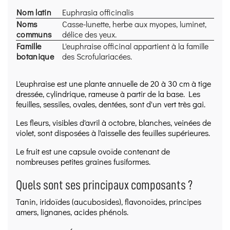
référence en phytothérapie et herboristerie (ex.
EMA/HMPC, OMS/WHO, ESCOP, publications et
Nom latin
Euphrasia officinalis
bases institutionnelles), rédigé avec une approche
Noms
Casse-lunette, herbe aux myopes, luminet,
prudente, transparente et sourcée.
communs
délice des yeux.
Qualité & traçabilité :
Procédures
HACCP
(hygiène
Famille
L'euphraise officinal appartient à la famille
stricte, traçabilité des lots, contrôles à réception,
botanique
des Scrofulariacées.
maîtrise du stockage et du conditionnement).
BIO :
Entreprise
certifiée
par
FoodChain ID
(les
L'euphraise est une plante annuelle de 20 à 30 cm à tige
produits BIO sont identifiés sur leur fiche).
dressée, cylindrique, rameuse à partir de la base. Les
Depuis 2011,
l’Herboristerie du Valmont construit
feuilles, sessiles, ovales, dentées, sont d'un vert très gai.
une réputation de qualité et de fiabilité en
herboristerie, avec une exigence constante sur la
Les fleurs, visibles d'avril à octobre, blanches, veinées de
sélection des plantes et l’information fournie.
violet, sont disposées à l'aisselle des feuilles supérieures.
Le fruit est une capsule ovoïde contenant de
nombreuses petites graines fusiformes.
Quels sont ses principaux composants ?
Tanin, iridoïdes (aucubosides), flavonoïdes, principes
amers, lignanes, acides phénols.