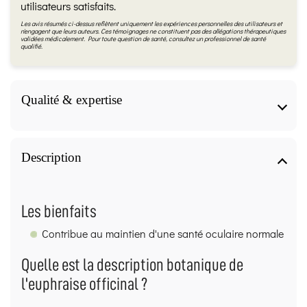
utilisateurs satisfaits.
Les avis résumés ci-dessus reflètent uniquement les expériences personnelles des utilisateurs et
n'engagent que leurs auteurs. Ces témoignages ne constituent pas des allégations thérapeutiques
validées médicalement. Pour toute question de santé, consultez un professionnel de santé
qualifié.
Qualité & expertise
Qualité & expertise
Description
Fiche produit validée par notre herboriste
diplômée (IFAPME)
Les bienfaits
Les informations de cette page sont rédigées et relues
par
Virginie Missiaen
, diplômée
“Chef d’entreprise –
Contribue au maintien d'une santé oculaire normale
profession d’Herboriste”
(Communauté française de
Belgique – IFAPME), obtenu à
Bruxelles le 30/09/2010
Quelle est la description botanique de
(
mention Distinction
).
l'euphraise officinal ?
Méthode :
Contenu basé sur des sources de