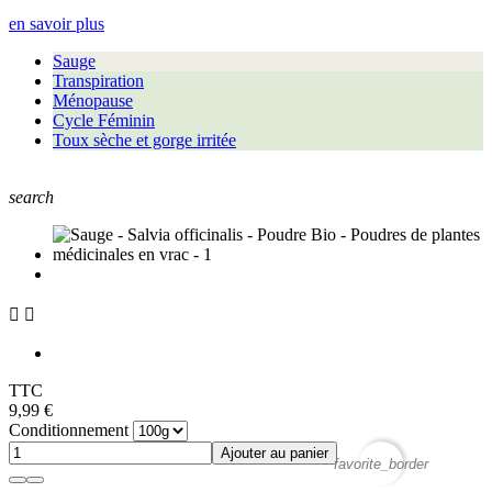
en savoir plus
Sauge
Transpiration
Ménopause
Cycle Féminin
Toux sèche et gorge irritée
search


TTC
9,99 €
Conditionnement
Ajouter au panier
favorite_border