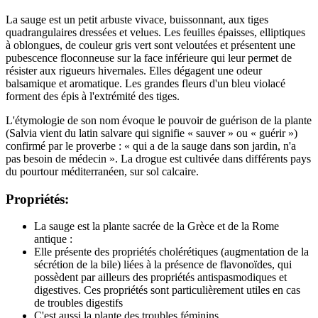
La sauge est un petit arbuste vivace, buissonnant, aux tiges
quadrangulaires dressées et velues. Les feuilles épaisses, elliptiques
à oblongues, de couleur gris vert sont veloutées et présentent une
pubescence floconneuse sur la face inférieure qui leur permet de
résister aux rigueurs hivernales. Elles dégagent une odeur
balsamique et aromatique. Les grandes fleurs d'un bleu violacé
forment des épis à l'extrémité des tiges.
L'étymologie de son nom évoque le pouvoir de guérison de la plante
(Salvia vient du latin salvare qui signifie « sauver » ou « guérir »)
confirmé par le proverbe : « qui a de la sauge dans son jardin, n'a
pas besoin de médecin ». La drogue est cultivée dans différents pays
du pourtour méditerranéen, sur sol calcaire.
Propriétés:
La sauge est la plante sacrée de la Grèce et de la Rome
antique :
Elle présente des propriétés cholérétiques (augmentation de la
sécrétion de la bile) liées à la présence de flavonoïdes, qui
possèdent par ailleurs des propriétés antispasmodiques et
digestives. Ces propriétés sont particulièrement utiles en cas
de troubles digestifs
C'est aussi la plante des troubles féminins