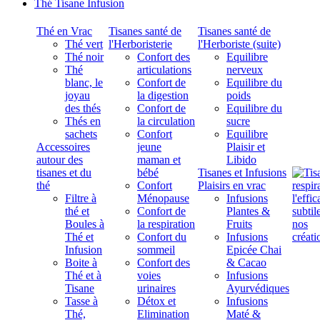
Thé Tisane Infusion
Thé en Vrac
Tisanes santé de
Tisanes santé de
Thé vert
l'Herboristerie
l'Herboriste (suite)
Thé noir
Confort des
Equilibre
Thé
articulations
nerveux
blanc, le
Confort de
Equilibre du
joyau
la digestion
poids
des thés
Confort de
Equilibre du
Thés en
la circulation
sucre
sachets
Confort
Equilibre
Accessoires
jeune
Plaisir et
autour des
maman et
Libido
tisanes et du
bébé
Tisanes et Infusions
thé
Confort
Plaisirs en vrac
Filtre à
Ménopause
Infusions
thé et
Confort de
Plantes &
Boules à
la respiration
Fruits
Thé et
Confort du
Infusions
Infusion
sommeil
Epicée Chai
Boite à
Confort des
& Cacao
Thé et à
voies
Infusions
Tisane
urinaires
Ayurvédiques
Tasse à
Détox et
Infusions
Thé,
Elimination
Maté &