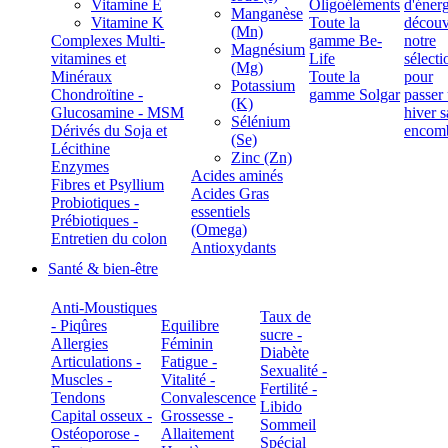
Vitamine E
Oligoéléments
Manganèse
Vitamine K
Toute la
(Mn)
Complexes Multi-
gamme Be-
Magnésium
vitamines et
Life
(Mg)
Minéraux
Toute la
Potassium
Chondroïtine -
gamme Solgar
(K)
Glucosamine - MSM
Sélénium
Dérivés du Soja et
(Se)
Lécithine
Zinc (Zn)
Enzymes
Acides aminés
Fibres et Psyllium
Acides Gras
Probiotiques -
essentiels
Prébiotiques -
(Omega)
Entretien du colon
Antioxydants
Santé & bien-être
Anti-Moustiques
Taux de
- Piqûres
Equilibre
sucre -
Allergies
Féminin
Diabète
Articulations -
Fatigue -
Sexualité -
Muscles -
Vitalité -
Fertilité -
Tendons
Convalescence
Libido
Capital osseux -
Grossesse -
Sommeil
Ostéoporose -
Allaitement
Spécial