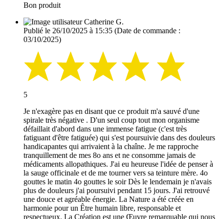
Bon produit
Catherine G.
Publié le 26/10/2025 à 15:35
(Date de commande :
03/10/2025)
5
Je n'exagère pas en disant que ce produit m'a sauvé d'une
spirale très négative . D'un seul coup tout mon organisme
défaillait d'abord dans une immense fatigue (c'est très
fatiguant d'être fatiguée) qui s'est poursuivie dans des douleurs
handicapantes qui arrivaient à la chaîne. Je me rapproche
tranquillement de mes 8o ans et ne consomme jamais de
médicaments allopathiques. J'ai eu heureuse l'idée de penser à
la sauge officinale et de me tourner vers sa teinture mère. 4o
gouttes le matin 4o gouttes le soir Dès le lendemain je n'avais
plus de douleurs j'ai poursuivi pendant 15 jours. J'ai retrouvé
une douce et agréable énergie. La Nature a été créée en
harmonie pour un Être humain libre, responsable et
respectueux. La Création est une Œuvre remarquable qui nous