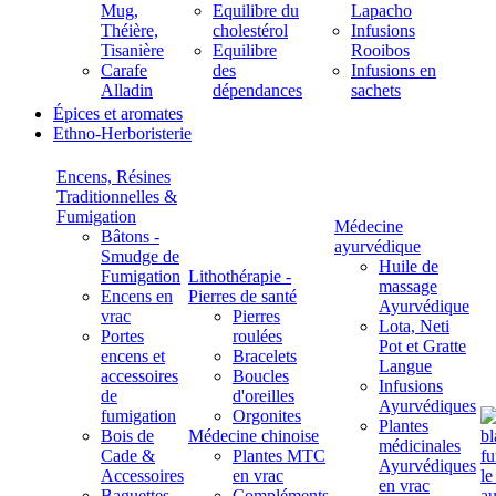
Mug,
Equilibre du
Lapacho
Théière,
cholestérol
Infusions
Tisanière
Equilibre
Rooibos
Carafe
des
Infusions en
Alladin
dépendances
sachets
Épices et aromates
Ethno-Herboristerie
Encens, Résines
Traditionnelles &
Fumigation
Médecine
Bâtons -
ayurvédique
Smudge de
Huile de
Fumigation
Lithothérapie -
massage
Encens en
Pierres de santé
Ayurvédique
vrac
Pierres
Lota, Neti
Portes
roulées
Pot et Gratte
encens et
Bracelets
Langue
accessoires
Boucles
Infusions
de
d'oreilles
Ayurvédiques
fumigation
Orgonites
Plantes
Bois de
Médecine chinoise
médicinales
Cade &
Plantes MTC
Ayurvédiques
Accessoires
en vrac
en vrac
Baguettes
Compléments