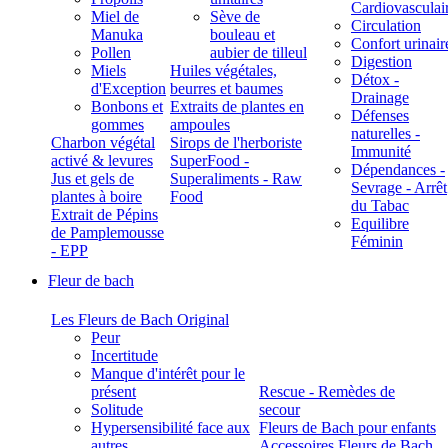
Cardiovasculai
Miel de
Sève de
Circulation
Manuka
bouleau et
Confort urinair
Pollen
aubier de tilleul
Digestion
Miels
Huiles végétales,
Détox -
d'Exception
beurres et baumes
Drainage
Bonbons et
Extraits de plantes en
Défenses
gommes
ampoules
naturelles -
Charbon végétal
Sirops de l'herboriste
Immunité
activé & levures
SuperFood -
Dépendances -
Jus et gels de
Superaliments - Raw
Sevrage - Arrêt
plantes à boire
Food
du Tabac
Extrait de Pépins
Equilibre
de Pamplemousse
Féminin
- EPP
Fleur de bach
Les Fleurs de Bach Original
Peur
Incertitude
Manque d'intérêt pour le
présent
Rescue - Remèdes de
Solitude
secour
Hypersensibilité face aux
Fleurs de Bach pour enfants
autres
Accessoires Fleurs de Bach