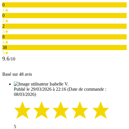
0
1★
0
2★
2
3★
8
4★
38
5★
9.6
/10
Basé sur 48 avis
Isabelle V.
Publié le 29/03/2026 à 22:16
(Date de commande :
08/03/2026)
5