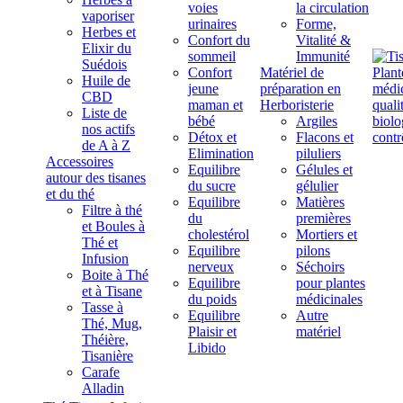
voies
la circulation
vaporiser
urinaires
Forme,
Herbes et
Confort du
Vitalité &
Elixir du
sommeil
Immunité
Suédois
Confort
Matériel de
Huile de
jeune
préparation en
CBD
maman et
Herboristerie
Liste de
bébé
Argiles
nos actifs
Détox et
Flacons et
de A à Z
Elimination
piluliers
Accessoires
Equilibre
Gélules et
autour des tisanes
du sucre
gélulier
et du thé
Equilibre
Matières
Filtre à thé
du
premières
et Boules à
cholestérol
Mortiers et
Thé et
Equilibre
pilons
Infusion
nerveux
Séchoirs
Boite à Thé
Equilibre
pour plantes
et à Tisane
du poids
médicinales
Tasse à
Equilibre
Autre
Thé, Mug,
Plaisir et
matériel
Théière,
Libido
Tisanière
Carafe
Alladin