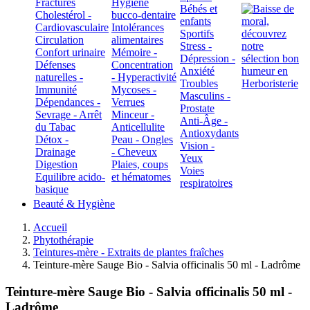
Fractures
Hygiène
Bébés et
Cholestérol -
bucco-dentaire
enfants
Cardiovasculaire
Intolérances
Sportifs
Circulation
alimentaires
Stress -
Confort urinaire
Mémoire -
Dépression -
Défenses
Concentration
Anxiété
naturelles -
- Hyperactivité
Troubles
Immunité
Mycoses -
Masculins -
Dépendances -
Verrues
Prostate
Sevrage - Arrêt
Minceur -
Anti-Âge -
du Tabac
Anticellulite
Antioxydants
Détox -
Peau - Ongles
Vision -
Drainage
- Cheveux
Yeux
Digestion
Plaies, coups
Voies
Equilibre acido-
et hématomes
respiratoires
basique
Beauté & Hygiène
Accueil
Phytothérapie
Teintures-mère - Extraits de plantes fraîches
Teinture-mère Sauge Bio - Salvia officinalis 50 ml - Ladrôme
Teinture-mère Sauge Bio - Salvia officinalis 50 ml -
Ladrôme