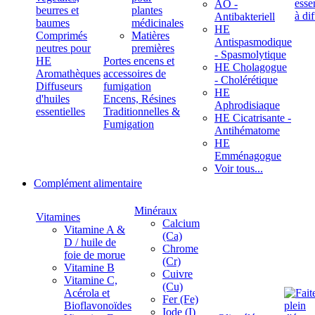
ÄÖ -
beurres et
plantes
Antibakteriell
baumes
médicinales
HE
Comprimés
Matières
Antispasmodique
neutres pour
premières
- Spasmolytique
HE
Portes encens et
HE Cholagogue
Aromathèques
accessoires de
- Cholérétique
Diffuseurs
fumigation
HE
d'huiles
Encens, Résines
Aphrodisiaque
essentielles
Traditionnelles &
HE Cicatrisante -
Fumigation
Antihématome
HE
Emménagogue
Voir tous...
Complément alimentaire
Minéraux
Vitamines
Calcium
Vitamine A &
(Ca)
D / huile de
Chrome
foie de morue
(Cr)
Vitamine B
Cuivre
Vitamine C,
(Cu)
Acérola et
Fer (Fe)
Bioflavonoïdes
Iode (I)