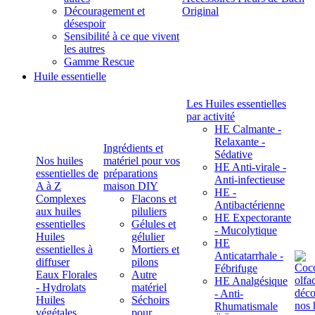
Découragement et
Original
désespoir
Sensibilité à ce que vivent
les autres
Gamme Rescue
Huile essentielle
Les Huiles essentielles
par activité
HE Calmante -
Relaxante -
Ingrédients et
Sédative
Nos huiles
matériel pour vos
HE Anti-virale -
essentielles de
préparations
Anti-infectieuse
A à Z
maison DIY
HE -
Complexes
Flacons et
Antibactérienne
aux huiles
piluliers
HE Expectorante
essentielles
Gélules et
- Mucolytique
Huiles
gélulier
HE
essentielles à
Mortiers et
Anticatarrhale -
diffuser
pilons
Fébrifuge
Eaux Florales
Autre
HE Analgésique
- Hydrolats
matériel
- Anti-
Huiles
Séchoirs
Rhumatismale
végétales,
pour