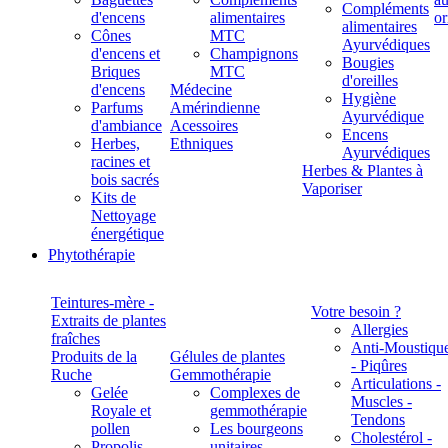
Compléments
d'encens
alimentaires
alimentaires
Cônes
MTC
Ayurvédiques
d'encens et
Champignons
Bougies
Briques
MTC
d'oreilles
d'encens
Médecine
Hygiène
Parfums
Amérindienne
Ayurvédique
d'ambiance
Acessoires
Encens
Herbes,
Ethniques
Ayurvédiques
racines et
Herbes & Plantes à
bois sacrés
Vaporiser
Kits de
Nettoyage
énergétique
Phytothérapie
Teintures-mère -
Votre besoin ?
Extraits de plantes
Allergies
fraîches
Anti-Moustiqu
Produits de la
Gélules de plantes
- Piqûres
Ruche
Gemmothérapie
Articulations -
Gelée
Complexes de
Muscles -
Royale et
gemmothérapie
Tendons
pollen
Les bourgeons
Cholestérol -
Propolis
unitaires