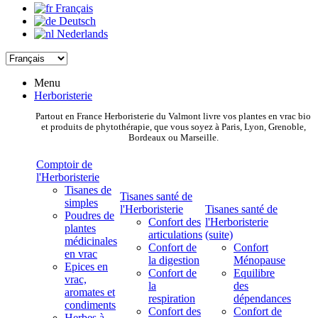
Français
Deutsch
Nederlands
Menu
Herboristerie
Partout en France Herboristerie du Valmont livre vos plantes en vrac bio
et produits de phytothérapie, que vous soyez à Paris, Lyon, Grenoble,
Bordeaux ou Marseille.
Comptoir de
l'Herboristerie
Tisanes de
Tisanes santé de
simples
l'Herboristerie
Tisanes santé de
Poudres de
Confort des
l'Herboristerie
plantes
articulations
(suite)
médicinales
Confort de
Confort
en vrac
la digestion
Ménopause
Epices en
Confort de
Equilibre
vrac,
la
des
aromates et
respiration
dépendances
condiments
Confort des
Confort de
Herbes à