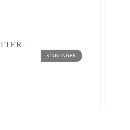
ETTER
Facebook
Instagram
s Options
ètres de confidentialité, en garantissant la conformité avec le