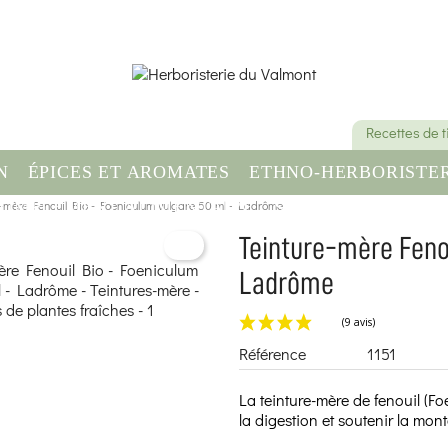
Recettes de 
N
ÉPICES ET AROMATES
ETHNO-HERBORISTER
e-mère Fenouil Bio - Foeniculum vulgare 50 ml - Ladrôme
OMPLÉMENT ALIMENTAIRE
SANTÉ & BIEN-ÊT
Teinture-mère Feno
Ladrôme
Référence
1151
La teinture-mère de fenouil (Fo
la digestion et soutenir la mont