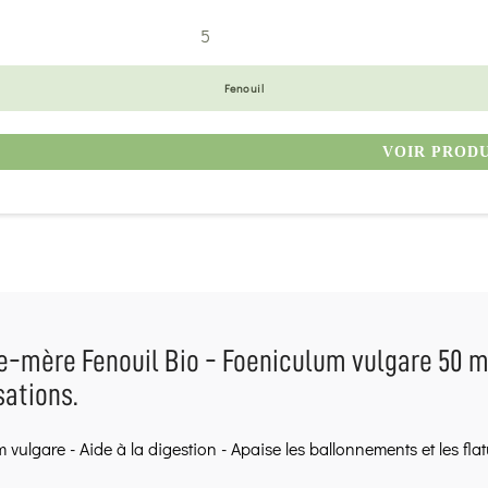
5
Fenouil
VOIR PROD
e-mère Fenouil Bio - Foeniculum vulgare 50 ml
sations.
 vulgare - Aide à la digestion - Apaise les ballonnements et les fla