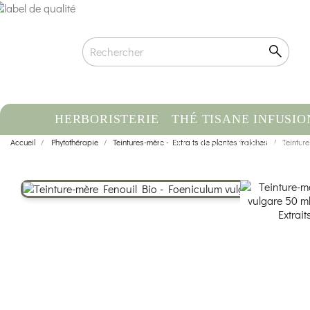
HERBORISTERIE
THÉ TISANE INFUSIO
Accueil
Phytothérapie
Teintures-mère - Extraits de plantes fraîches
HUILE ESSENTIELLE
Teintur
C