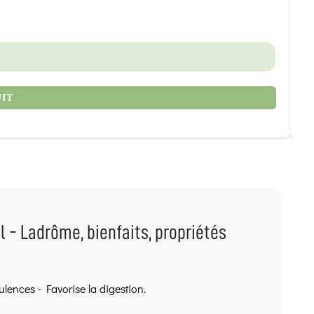
17
UIT
 - Ladrôme, bienfaits, propriétés
tulences - Favorise la digestion.