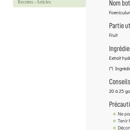
Recettes - Articles
Nom bot
Foeniculu
Partie ut
Fruit
Ingrédie
Extrait hy
(*) Ingrédi
Conseils
20 à 25 go
Précauti
Ne pas
Tenir 
Décons