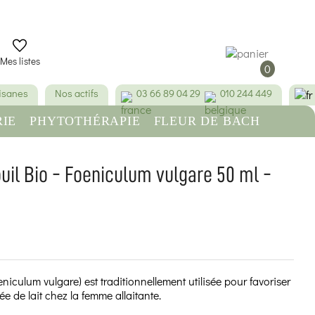
Mes listes
0
tisanes
Nos actifs
03 66 89 04 29
010 244 449
IE
PHYTOTHÉRAPIE
FLEUR DE BACH
RE
BEAUTÉ & HYGIÈNE
uil Bio - Foeniculum vulgare 50 ml -
(9 avis)
eniculum vulgare) est traditionnellement utilisée pour favoriser
ée de lait chez la femme allaitante.