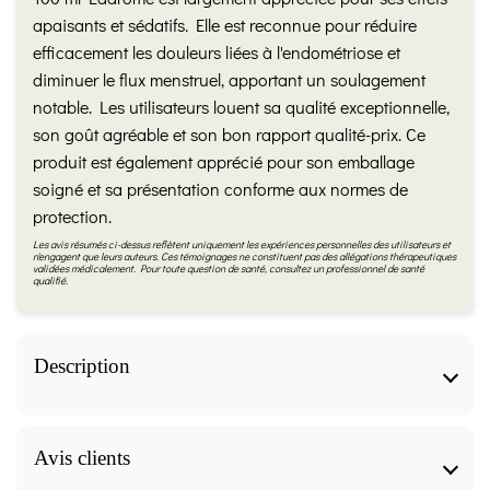
apaisants et sédatifs. Elle est reconnue pour réduire
efficacement les douleurs liées à l'endométriose et
diminuer le flux menstruel, apportant un soulagement
notable. Les utilisateurs louent sa qualité exceptionnelle,
son goût agréable et son bon rapport qualité-prix. Ce
produit est également apprécié pour son emballage
soigné et sa présentation conforme aux normes de
protection.
Les avis résumés ci-dessus reflètent uniquement les expériences personnelles des utilisateurs et
n'engagent que leurs auteurs. Ces témoignages ne constituent pas des allégations thérapeutiques
validées médicalement. Pour toute question de santé, consultez un professionnel de santé
qualifié.
Description
Les bienfaits
Avis clients
Participe à la gestion d'un poids idéal