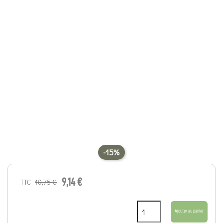
-15%
9,14 €
10,75 €
TTC
Ajouter au panier