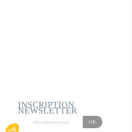
PRESENTATION:
Disponible en flacons de 100 softgels.
Tenir hors de portée des jeunes enfants. Ne pas
dépasser la dose conseillée. Un complément alimentaire
ne se substitue pas à une alimentation variée et
équilibrée et à un mode de vie sain.
INSCRIPTION
NEWSLETTER