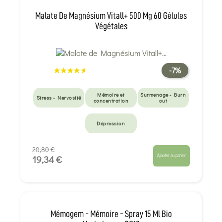
Malate De Magnésium Vitall+ 500 Mg 60 Gélules
Végétales
-7%
Mémoire et
Surmenage - Burn
Stress - Nervosité
concentration
out
Dépression
20,80 €
Ajouter au panier
19,34 €
Mémogem - Mémoire - Spray 15 Ml Bio