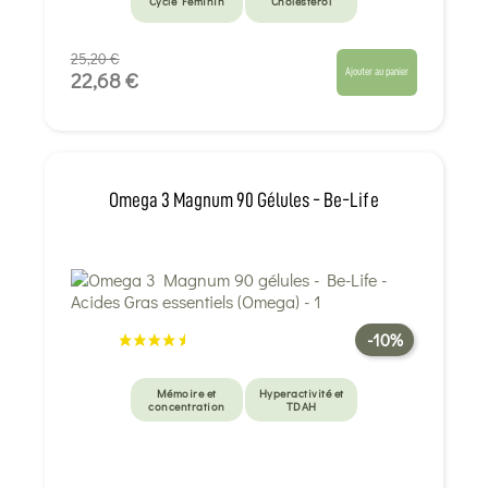
Cycle Féminin
Cholestérol
25,20 €
Ajouter au panier
22,68 €
Omega 3 Magnum 90 Gélules - Be-Life
-10%
Mémoire et
Hyperactivité et
concentration
TDAH