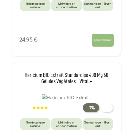
Nootropique
Mémoire et
Surmenage - Burn
naturel
concentration
out
24,95 €
Ajouter au panier
Hericium BIO Extrait Standardisé 400 Mg 60
Gélules Végétales - Vitall+
-7%
Nootropique
Mémoire et
Surmenage - Burn
naturel
concentration
out