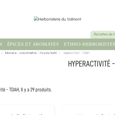
Recettes de 
N
ÉPICES ET AROMATES
ETHNO-HERBORISTER
OMPLÉMENT ALIMENTAIRE
Mémoire - Concentration - Hyperactivité
Hyperactivité - TDAH
SANTÉ & BIEN-ÊT
HYPERACTIVITÉ 
té - TDAH, Il y a 29 produits.