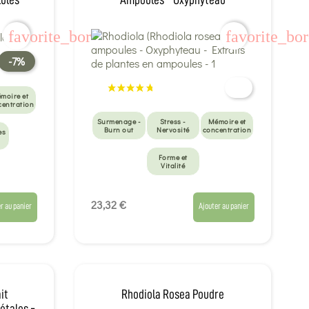
favorite_border
favorite_bo
-7%
moire et
centration
Surmenage -
Stress -
Mémoire et
Burn out
Nervosité
concentration
es
Forme et
Vitalité
23,32 €
r au panier
Ajouter au panier
it
Rhodiola Rosea Poudre
étales -