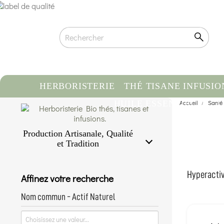
HERBORISTERIE
THÉ TISANE INFUSIO
HUILE ESSENTIELLE
Accueil
Santé
C
Production Artisanale, Qualité
et Tradition
Qualité biologique certifiée
Traçabilité & Origine contrôlée
Hyperactivi
Affinez votre recherche
Conditionnement artisanal à la main
En savoir plus...
Nom commun - Actif Naturel