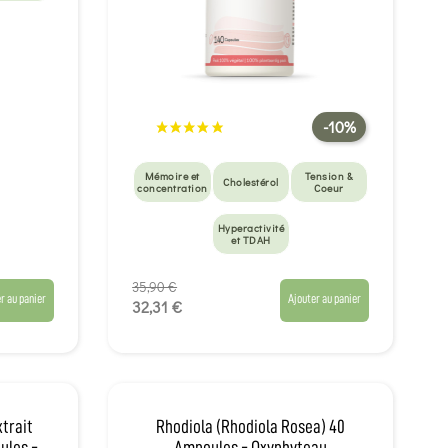
-10%
Mémoire et
Tension &
Cholestérol
concentration
Coeur
Hyperactivité
et TDAH
35,90 €
r au panier
Ajouter au panier
32,31 €
xtrait
Rhodiola (Rhodiola Rosea) 40
ules -
Ampoules - Oxyphyteau