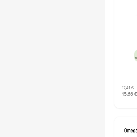
c
17,41 €
15,66 
Omega