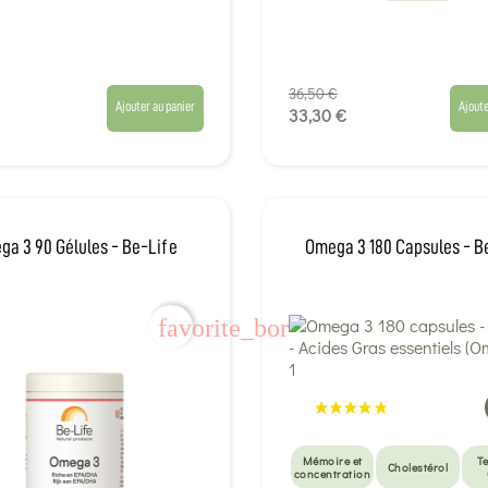
36,50 €
Ajouter au panier
Ajoute
33,30 €
ga 3 90 Gélules - Be-Life
Omega 3 180 Capsules - B
favorite_border
Mémoire et
T
Cholestérol
concentration