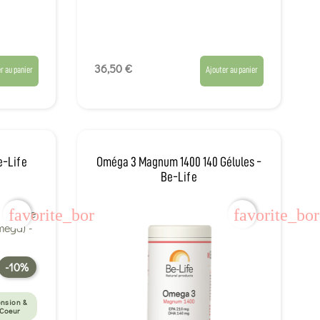
36,50 €
r au panier
Ajouter au panier
e-Life
Oméga 3 Magnum 1400 140 Gélules -
Be-Life
favorite_border
favorite_bo
-10%
ension &
Coeur