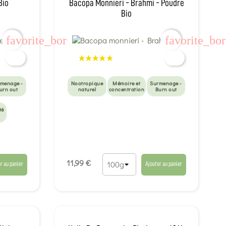
Bio
Bacopa Monnieri - Brahmi - Poudre
Bio
favorite_border
favorite_bo
menage -
Nootropique
Mémoire et
Surmenage -
urn out
naturel
concentration
Burn out
té
11,99 €
r au panier
Ajouter au panier