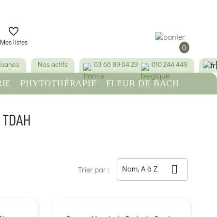
Mes listes
0
tisanes
Nos actifs
03 66 89 04 29
010 244 449
IE
PHYTOTHÉRAPIE
FLEUR DE BACH
RE
BEAUTÉ & HYGIÈNE
- TDAH
Nom, A à Z

Trier par :