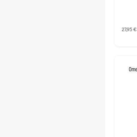
27,95 €
Ome