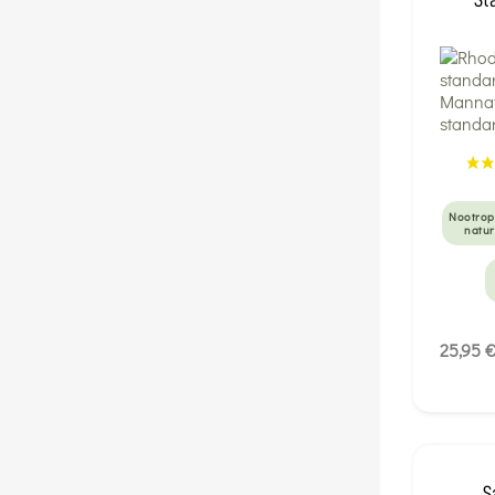
Nootrop
natur
25,95 
S