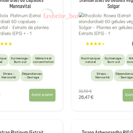
Mannavital
Solgar
favorite_border
ique
Surmenage -
Mémoire et
Nootropique
Surmenage -
Mé
el
Burn out
concentration
naturel
Burn out
con
Stress -
Dépendances
Stress -
Dépendanc
Nervosité
- Sevrage
Nervosité
- Sevrage
33,50 €
€
Ajouter au panier
Ajoute
28,47 €
afran Platinum (Extrait
Tisane Ashwagandha BIO G