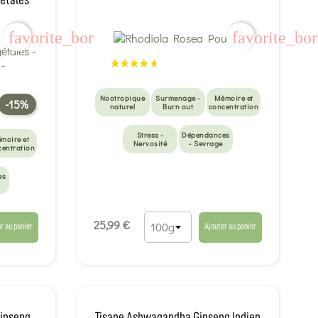
favorite_border
favorite_bo
Nootropique
Surmenage -
Mémoire et
-15%
naturel
Burn out
concentration
Stress -
Dépendances
moire et
Nervosité
- Sevrage
centration
es
25,99 €
r au panier
Ajouter au panier
inseng
Tisane Ashwagandha Ginseng Indien