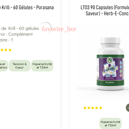
 Krill - 60 Gélules - Purasana
LTO3 90 Capsules (Formul
Saveur) - Herb-E-Conc
favorite_border
e et
Tension &
Hyperactivité
ation
Coeur
et TDAH
Hyperactivité
et TDAH