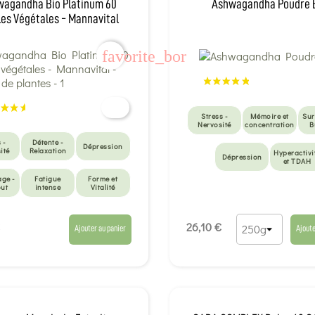
agandha Bio Platinum 60
Ashwagandha Poudre 
les Végétales - Mannavital
favorite_border
Stress -
Mémoire et
Sur
Nervosité
concentration
B
 -
Détente -
Dépression
ité
Relaxation
Hyperactivi
Dépression
et TDAH
ge -
Fatigue
Forme et
out
intense
Vitalité
26,10 €
Ajouter au panier
Ajoute