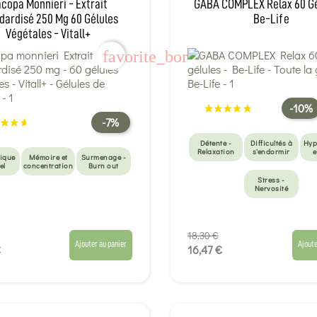
copa Monnieri - Extrait
GABA COMPLEX Relax 60 Gé
dardisé 250 Mg 60 Gélules
Be-Life
Végétales - Vitall+
favorite_border
-10%
-7%
Détente -
Difficultés à
Hyp
Relaxation
s'endormir
e
ique
Mémoire et
Surmenage -
el
concentration
Burn out
Stress -
Nervosité
18,30 €
Ajouter au panier
Ajoute
€
16,47 €