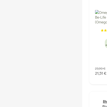
c
23,90 €
21,51 €
Rh
St