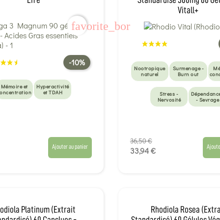
Vitall+
favorite_border
-10%
Nootropique
Surmenage -
Mé
naturel
Burn out
con
Mémoire et
Hyperactivité
oncentration
et TDAH
Stress -
Dépendanc
Nervosité
- Sevrage
36,50 €
Ajouter au panier
Ajoute
33,94 €
odiola Platinum (Extrait
Rhodiola Rosea (Extra
andardisé) 60 Capslues -
Standardisé) 60 Gélules Vég