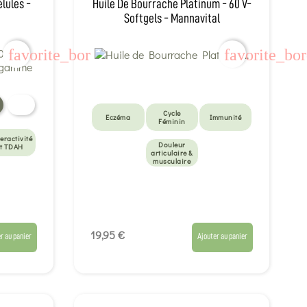
lules -
Huile De Bourrache Platinum - 60 V-
Softgels - Mannavital
favorite_border
favorite_bo
Cycle
Eczéma
Immunité
Féminin
eractivité
Douleur
t TDAH
articulaire &
musculaire
19,95 €
r au panier
Ajouter au panier