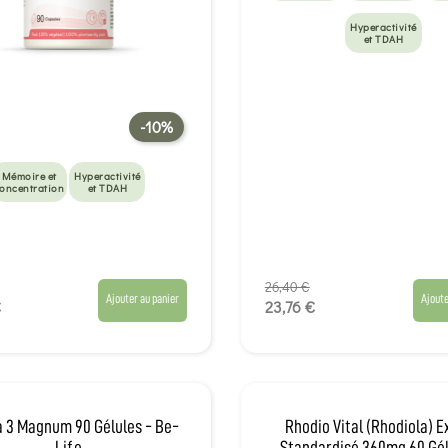
Hyperactivité
et TDAH
-10%
Mémoire et
Hyperactivité
oncentration
et TDAH
26,40 €
Ajouter au panier
Ajoute
€
23,76 €
 3 Magnum 90 Gélules - Be-
Rhodio Vital (Rhodiola) E
Life
Standardisé 360mg 60 Gél