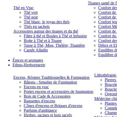
Tisanes santé de l
Thé en Vrac
Confort des
Thé vert
Confort de 
Thé noir
Confort de 
Thé blanc, le joyau des thés
Confort je
Thés en sachets
Confort M
Accessoires autour des tisanes et du thé
Confort de 
Filtre à thé et Boules à Thé et Infusion
Confort du
Boite à Thé et à Tisane
Confort des
Tasse à Thé, Mug, Théière, Tisanière
Détox et E
Carafe Alladin
Equilibre d
Equilibre 
Épices et aromates
Ethno-Herboristerie
Lithothérapie 
Encens, Résines Traditionnelles & Fumigation
Pierres
Bâtons - Smudge de Fumigation
Bracele
Encens en vrac
Boucles
Portes encens et accessoires de fumigation
Orgoni
Bois de Cade & Accessoires
Médecine chi
Baguettes d'encens
Plante
Cônes d'encens et Briques d'encens
Complé
Parfums d'ambiance
Champ
Herbes, racines et bois sacrés