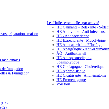
Les Huiles essentielles par activité
HE Calmante - Relaxante - Sédati
HE Anti-virale - Anti-infectieuse
r vos préparations maison
HE - Antibactérienne
HE Expectorante - Mucolytique
HE Anticatarrhale - Fébrifuge
HE Analgésique - Anti-Rhumatis
ÄÖ - Antibakteriell
HE Antispasmodique -
s médicinales
Spasmolytique
HE Cholagogue - Cholérétique
s de fumigation
HE Aphrodisiaque
nelles & Fumigation
HE Cicatrisante - Antihématome
HE Emménagogue
Voir tous...
 (Ca)
(Cr)