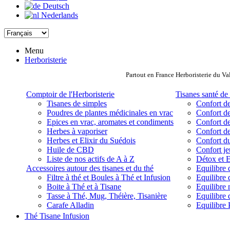
Deutsch
Nederlands
Menu
Herboristerie
Partout en France Herboristerie du Va
Comptoir de l'Herboristerie
Tisanes santé de 
Tisanes de simples
Confort de
Poudres de plantes médicinales en vrac
Confort de
Epices en vrac, aromates et condiments
Confort de
Herbes à vaporiser
Confort de
Herbes et Elixir du Suédois
Confort d
Huile de CBD
Confort j
Liste de nos actifs de A à Z
Détox et E
Accessoires autour des tisanes et du thé
Equilibre 
Filtre à thé et Boules à Thé et Infusion
Equilibre 
Boite à Thé et à Tisane
Equilibre
Tasse à Thé, Mug, Théière, Tisanière
Equilibre 
Carafe Alladin
Equilibre P
Thé Tisane Infusion