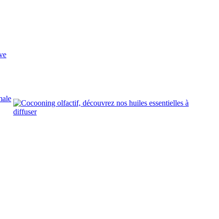
ve
male