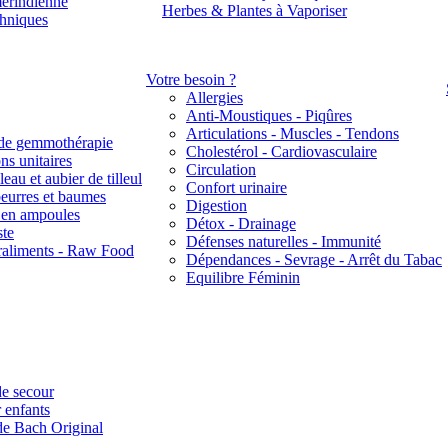
érindienne
Herbes & Plantes à Vaporiser
thniques
Votre besoin ?
Allergies
Anti-Moustiques - Piqûres
Articulations - Muscles - Tendons
de gemmothérapie
Cholestérol - Cardiovasculaire
ns unitaires
Circulation
eau et aubier de tilleul
Confort urinaire
beurres et baumes
Digestion
s en ampoules
Détox - Drainage
ste
Défenses naturelles - Immunité
raliments - Raw Food
Dépendances - Sevrage - Arrêt du Tabac
Equilibre Féminin
e secour
 enfants
de Bach Original