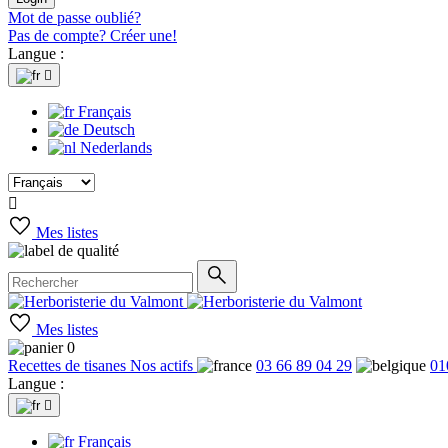
Mot de passe oublié?
Pas de compte? Créer une!
Langue :

Français
Deutsch
Nederlands

Mes listes
Mes listes
0
Recettes de tisanes
Nos actifs
03 66 89 04 29
01
Langue :

Français