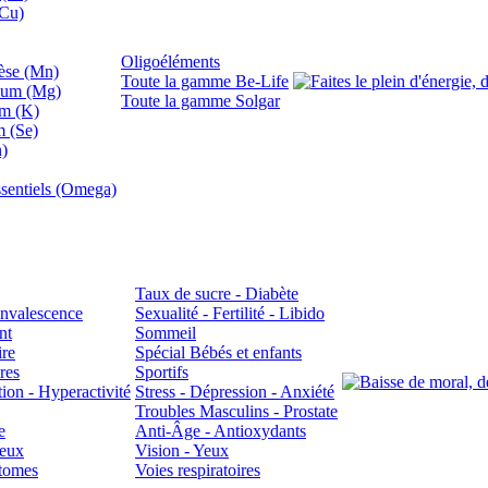
(Cu)
Oligoéléments
se (Mn)
Toute la gamme Be-Life
ium (Mg)
Toute la gamme Solgar
um (K)
m (Se)
n)
sentiels (Omega)
Taux de sucre - Diabète
Convalescence
Sexualité - Fertilité - Libido
nt
Sommeil
ire
Spécial Bébés et enfants
res
Sportifs
ion - Hyperactivité
Stress - Dépression - Anxiété
Troubles Masculins - Prostate
e
Anti-Âge - Antioxydants
veux
Vision - Yeux
atomes
Voies respiratoires