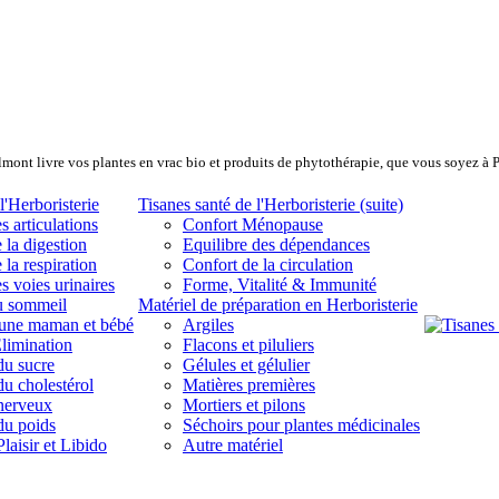
lmont livre vos plantes en vrac bio et produits de phytothérapie, que vous soyez à 
l'Herboristerie
Tisanes santé de l'Herboristerie (suite)
s articulations
Confort Ménopause
 la digestion
Equilibre des dépendances
 la respiration
Confort de la circulation
s voies urinaires
Forme, Vitalité & Immunité
u sommeil
Matériel de préparation en Herboristerie
eune maman et bébé
Argiles
limination
Flacons et piluliers
du sucre
Gélules et gélulier
du cholestérol
Matières premières
 nerveux
Mortiers et pilons
du poids
Séchoirs pour plantes médicinales
laisir et Libido
Autre matériel