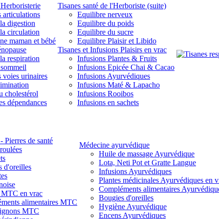
'Herboristerie
Tisanes santé de l'Herboriste (suite)
 articulations
Equilibre nerveux
la digestion
Equilibre du poids
la circulation
Equilibre du sucre
une maman et bébé
Equilibre Plaisir et Libido
énopause
Tisanes et Infusions Plaisirs en vrac
la respiration
Infusions Plantes & Fruits
 sommeil
Infusions Epicée Chai & Cacao
 voies urinaires
Infusions Ayurvédiques
limination
Infusions Maté & Lapacho
u cholestérol
Infusions Rooibos
des dépendances
Infusions en sachets
- Pierres de santé
Médecine ayurvédique
 roulées
Huile de massage Ayurvédique
ts
Lota, Neti Pot et Gratte Langue
 d'oreilles
Infusions Ayurvédiques
tes
Plantes médicinales Ayurvédiques en v
noise
Compléments alimentaires Ayurvédiqu
s MTC en vrac
Bougies d'oreilles
ments alimentaires MTC
Hygiène Ayurvédique
ignons MTC
Encens Ayurvédiques