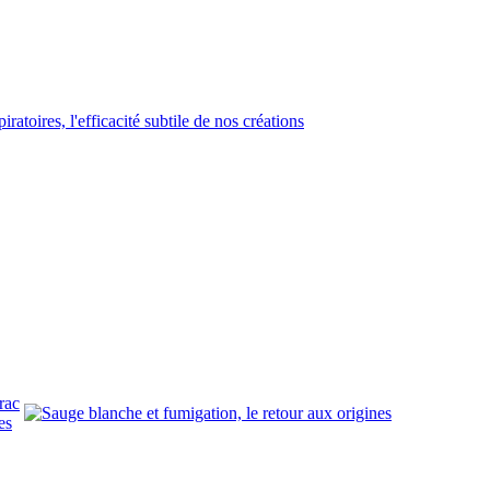
rac
es