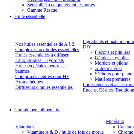
Sensibilité à ce que vivent les autres
Gamme Rescue
Huile essentielle
Ingrédients et matériel pou
Nos huiles essentielles de A à Z
DIY
Complexes aux huiles essentielles
Flacons et piluliers
Huiles essentielles à diffuser
Gélules et gélulier
Eaux Florales - Hydrolats
Mortiers et pilons
Huiles végétales, beurres et
Autre matériel
baumes
Séchoirs pour plante
Comprimés neutres pour HE
Matières premières
Aromathèques
Portes encens et accessoire
Diffuseurs d'huiles essentielles
Encens, Résines Tradition
Complément alimentaire
Minéraux
Vitamines
Calcium
Vitamine A & D / huile de foie de morue
Chrome 