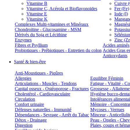
Vitamine B
Cuivre 
Vitamine C, Acérola et Bioflavonoïdes
Fer (Fe)
Vitamine E
Iode (I)
Vitamine K
Manganè
Complexes Multi-vitamines et Minéraux
Magnés
Chondroïtine - Glucosamine - MSM
Potassi
Dérivés du Soja et Lécithine
Séléniu
Enzymes
Zinc (Z
Fibres et Psyllium
Acides aminés
Probiotiques - Prébiotiques - Entretien du colon
Acides Gras es
Antioxydants
Santé & bien-être
Anti-Moustiques - Piqûres
Allergies
Equilibre Féminin
Articulations - Muscles - Tendons
Fatigue - Vitalité - 
Capital osseux - Ostéoporose - Fractures
Grossesse - Allaiteme
Cholestérol - Cardiovasculaire
Hygiène bucco-denta
Circulation
Intolérances alimentai
Confort urinaire
Mémoire - Concentrat
Défenses naturelles - Immunité
Mycoses - Verrues
Dépendances - Sevrage - Arrêt du Tabac
Minceur - Anticellulit
Détox - Drainage
Peau - Ongles - Che
Digestion
Plaies, coups et hém