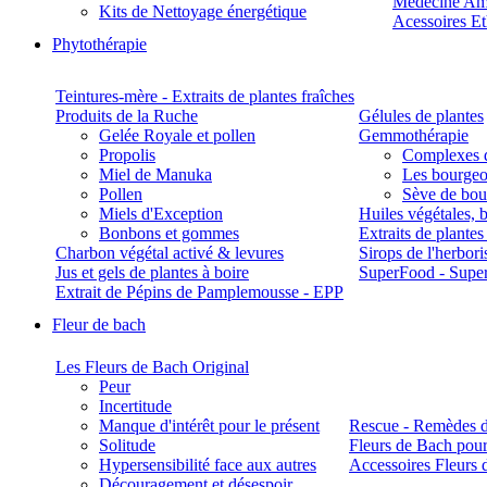
Médecine Am
Kits de Nettoyage énergétique
Acessoires E
Phytothérapie
Teintures-mère - Extraits de plantes fraîches
Produits de la Ruche
Gélules de plantes
Gelée Royale et pollen
Gemmothérapie
Propolis
Complexes 
Miel de Manuka
Les bourgeo
Pollen
Sève de boul
Miels d'Exception
Huiles végétales, 
Bonbons et gommes
Extraits de plante
Charbon végétal activé & levures
Sirops de l'herbori
Jus et gels de plantes à boire
SuperFood - Supe
Extrait de Pépins de Pamplemousse - EPP
Fleur de bach
Les Fleurs de Bach Original
Peur
Incertitude
Manque d'intérêt pour le présent
Rescue - Remèdes d
Solitude
Fleurs de Bach pour
Hypersensibilité face aux autres
Accessoires Fleurs 
Découragement et désespoir