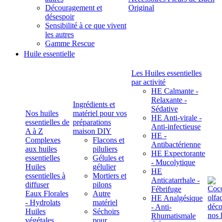
Découragement et
Original
désespoir
Sensibilité à ce que vivent
les autres
Gamme Rescue
Huile essentielle
Les Huiles essentielles
par activité
HE Calmante -
Relaxante -
Ingrédients et
Sédative
Nos huiles
matériel pour vos
HE Anti-virale -
essentielles de
préparations
Anti-infectieuse
A à Z
maison DIY
HE -
Complexes
Flacons et
Antibactérienne
aux huiles
piluliers
HE Expectorante
essentielles
Gélules et
- Mucolytique
Huiles
gélulier
HE
essentielles à
Mortiers et
Anticatarrhale -
diffuser
pilons
Fébrifuge
Eaux Florales
Autre
HE Analgésique
- Hydrolats
matériel
- Anti-
Huiles
Séchoirs
Rhumatismale
végétales,
pour