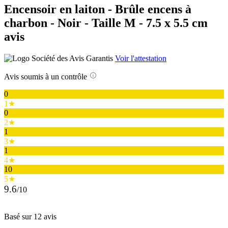
Encensoir en laiton - Brûle encens à
charbon - Noir - Taille M - 7.5 x 5.5 cm
avis
Voir l'attestation
Avis soumis à un contrôle
0
1★
0
2★
1
3★
1
4★
10
5★
9.6
/10
Basé sur 12 avis