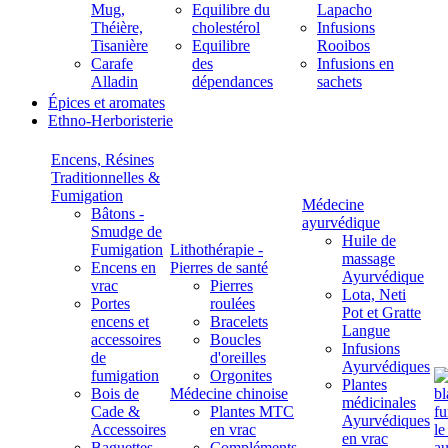
Mug,
Equilibre du
Lapacho
Théière,
cholestérol
Infusions
Tisanière
Equilibre
Rooibos
Carafe
des
Infusions en
Alladin
dépendances
sachets
Épices et aromates
Ethno-Herboristerie
Encens, Résines
Traditionnelles &
Fumigation
Médecine
Bâtons -
ayurvédique
Smudge de
Huile de
Fumigation
Lithothérapie -
massage
Encens en
Pierres de santé
Ayurvédique
vrac
Pierres
Lota, Neti
Portes
roulées
Pot et Gratte
encens et
Bracelets
Langue
accessoires
Boucles
Infusions
de
d'oreilles
Ayurvédiques
fumigation
Orgonites
Plantes
Bois de
Médecine chinoise
médicinales
Cade &
Plantes MTC
Ayurvédiques
Accessoires
en vrac
en vrac
Baguettes
Compléments