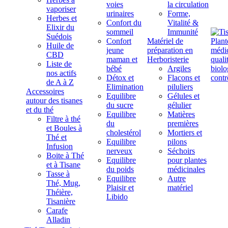
voies
la circulation
vaporiser
urinaires
Forme,
Herbes et
Confort du
Vitalité &
Elixir du
sommeil
Immunité
Suédois
Confort
Matériel de
Huile de
jeune
préparation en
CBD
maman et
Herboristerie
Liste de
bébé
Argiles
nos actifs
Détox et
Flacons et
de A à Z
Elimination
piluliers
Accessoires
Equilibre
Gélules et
autour des tisanes
du sucre
gélulier
et du thé
Equilibre
Matières
Filtre à thé
du
premières
et Boules à
cholestérol
Mortiers et
Thé et
Equilibre
pilons
Infusion
nerveux
Séchoirs
Boite à Thé
Equilibre
pour plantes
et à Tisane
du poids
médicinales
Tasse à
Equilibre
Autre
Thé, Mug,
Plaisir et
matériel
Théière,
Libido
Tisanière
Carafe
Alladin