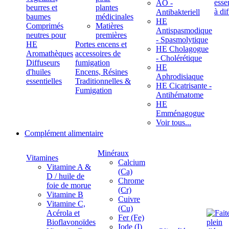
ÄÖ -
beurres et
plantes
Antibakteriell
baumes
médicinales
HE
Comprimés
Matières
Antispasmodique
neutres pour
premières
- Spasmolytique
HE
Portes encens et
HE Cholagogue
Aromathèques
accessoires de
- Cholérétique
Diffuseurs
fumigation
HE
d'huiles
Encens, Résines
Aphrodisiaque
essentielles
Traditionnelles &
HE Cicatrisante -
Fumigation
Antihématome
HE
Emménagogue
Voir tous...
Complément alimentaire
Minéraux
Vitamines
Calcium
Vitamine A &
(Ca)
D / huile de
Chrome
foie de morue
(Cr)
Vitamine B
Cuivre
Vitamine C,
(Cu)
Acérola et
Fer (Fe)
Bioflavonoïdes
Iode (I)