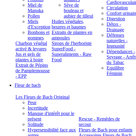
Cardiovasculai
Miel de
Sève de
Circulation
Manuka
bouleau et
Confort urinair
Pollen
aubier de tilleul
Digestion
Miels
Huiles végétales,
Détox -
d'Exception
beurres et baumes
Drainage
Bonbons et
Extraits de plantes en
Défenses
gommes
ampoules
naturelles -
Charbon végétal
Sirops de l'herboriste
Immunité
activé & levures
SuperFood -
Dépendances -
Jus et gels de
Superaliments - Raw
Sevrage - Arrêt
plantes à boire
Food
du Tabac
Extrait de Pépins
Equilibre
de Pamplemousse
Féminin
- EPP
Fleur de bach
Les Fleurs de Bach Original
Peur
Incertitude
Manque d'intérêt pour le
présent
Rescue - Remèdes de
Solitude
secour
Hypersensibilité face aux
Fleurs de Bach pour enfants
autres
Accessoires Fleurs de Bach