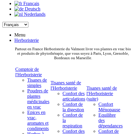
Français
Deutsch
Nederlands
Menu
Herboristerie
Partout en France Herboristerie du Valmont livre vos plantes en vrac bio
et produits de phytothérapie, que vous soyez à Paris, Lyon, Grenoble,
Bordeaux ou Marseille.
Comptoir de
l'Herboristerie
Tisanes de
Tisanes santé de
simples
l'Herboristerie
Tisanes santé de
Poudres de
Confort des
l'Herboristerie
plantes
articulations
(suite)
médicinales
Confort de
Confort
en vrac
la digestion
Ménopause
Epices en
Confort de
Equilibre
vrac,
la
des
aromates et
respiration
dépendances
condiments
Confort des
Confort de
Herbes à