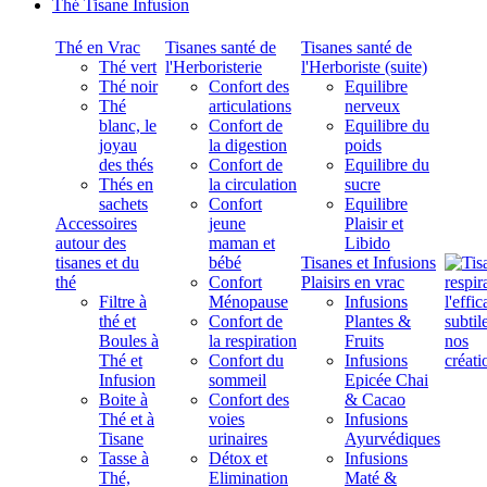
Thé Tisane Infusion
Thé en Vrac
Tisanes santé de
Tisanes santé de
Thé vert
l'Herboristerie
l'Herboriste (suite)
Thé noir
Confort des
Equilibre
Thé
articulations
nerveux
blanc, le
Confort de
Equilibre du
joyau
la digestion
poids
des thés
Confort de
Equilibre du
Thés en
la circulation
sucre
sachets
Confort
Equilibre
Accessoires
jeune
Plaisir et
autour des
maman et
Libido
tisanes et du
bébé
Tisanes et Infusions
thé
Confort
Plaisirs en vrac
Filtre à
Ménopause
Infusions
thé et
Confort de
Plantes &
Boules à
la respiration
Fruits
Thé et
Confort du
Infusions
Infusion
sommeil
Epicée Chai
Boite à
Confort des
& Cacao
Thé et à
voies
Infusions
Tisane
urinaires
Ayurvédiques
Tasse à
Détox et
Infusions
Thé,
Elimination
Maté &