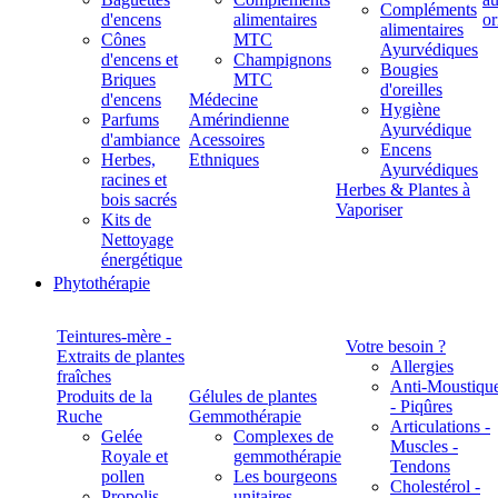
Compléments
d'encens
alimentaires
alimentaires
Cônes
MTC
Ayurvédiques
d'encens et
Champignons
Bougies
Briques
MTC
d'oreilles
d'encens
Médecine
Hygiène
Parfums
Amérindienne
Ayurvédique
d'ambiance
Acessoires
Encens
Herbes,
Ethniques
Ayurvédiques
racines et
Herbes & Plantes à
bois sacrés
Vaporiser
Kits de
Nettoyage
énergétique
Phytothérapie
Teintures-mère -
Votre besoin ?
Extraits de plantes
Allergies
fraîches
Anti-Moustiqu
Produits de la
Gélules de plantes
- Piqûres
Ruche
Gemmothérapie
Articulations -
Gelée
Complexes de
Muscles -
Royale et
gemmothérapie
Tendons
pollen
Les bourgeons
Cholestérol -
Propolis
unitaires