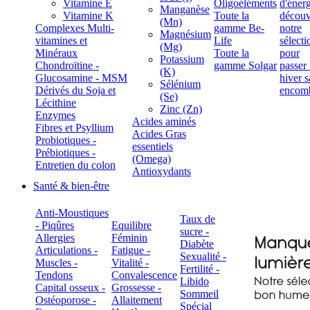
Vitamine E
Oligoéléments
Manganèse
Vitamine K
Toute la
(Mn)
Complexes Multi-
gamme Be-
Magnésium
vitamines et
Life
(Mg)
Minéraux
Toute la
Potassium
Chondroïtine -
gamme Solgar
(K)
Glucosamine - MSM
Sélénium
Dérivés du Soja et
(Se)
Lécithine
Zinc (Zn)
Enzymes
Acides aminés
Fibres et Psyllium
Acides Gras
Probiotiques -
essentiels
Prébiotiques -
(Omega)
Entretien du colon
Antioxydants
Santé & bien-être
Anti-Moustiques
Taux de
- Piqûres
Equilibre
sucre -
Allergies
Féminin
Diabète
Articulations -
Fatigue -
Sexualité -
Muscles -
Vitalité -
Fertilité -
Tendons
Convalescence
Libido
Capital osseux -
Grossesse -
Sommeil
Ostéoporose -
Allaitement
Spécial