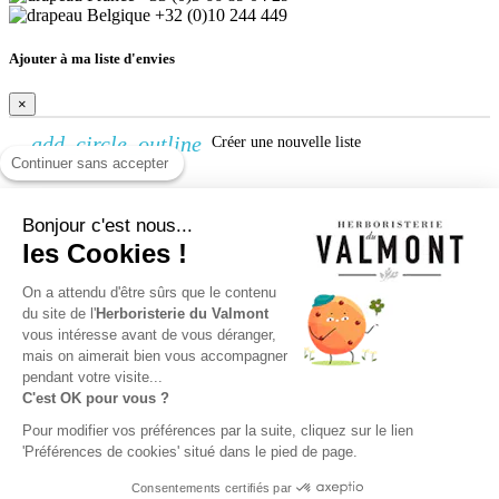
+32 (0)10 244 449
Ajouter à ma liste d'envies
×
add_circle_outline
Créer une nouvelle liste
Continuer sans accepter
Créer une liste d'envies
Bonjour c'est nous...
×
les Cookies !
Nom de la liste d'envies
Annuler
Créer une liste d'envies
On a attendu d'être sûrs que le contenu
du site de l'
Herboristerie du Valmont
vous intéresse avant de vous déranger,
Connexion
mais on aimerait bien vous accompagner
pendant votre visite...
×
C'est OK pour vous ?
Vous devez être connecté pour ajouter des produits à votre liste
Pour modifier vos préférences par la suite, cliquez sur le lien
d'envies.
'Préférences de cookies' situé dans le pied de page.
Connexion
Annuler
Consentements certifiés par