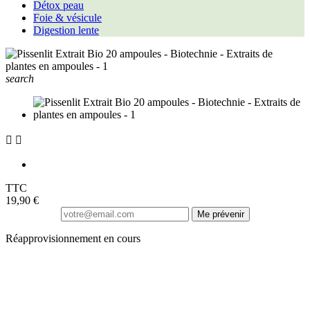
Détox peau
Foie & vésicule
Digestion lente
search


TTC
19,90 €
Me prévenir
Réapprovisionnement en cours