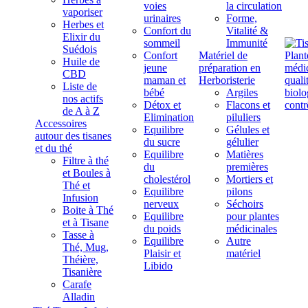
voies
la circulation
vaporiser
urinaires
Forme,
Herbes et
Confort du
Vitalité &
Elixir du
sommeil
Immunité
Suédois
Confort
Matériel de
Huile de
jeune
préparation en
CBD
maman et
Herboristerie
Liste de
bébé
Argiles
nos actifs
Détox et
Flacons et
de A à Z
Elimination
piluliers
Accessoires
Equilibre
Gélules et
autour des tisanes
du sucre
gélulier
et du thé
Equilibre
Matières
Filtre à thé
du
premières
et Boules à
cholestérol
Mortiers et
Thé et
Equilibre
pilons
Infusion
nerveux
Séchoirs
Boite à Thé
Equilibre
pour plantes
et à Tisane
du poids
médicinales
Tasse à
Equilibre
Autre
Thé, Mug,
Plaisir et
matériel
Théière,
Libido
Tisanière
Carafe
Alladin