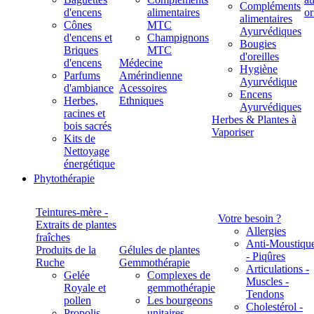
Compléments
d'encens
alimentaires
alimentaires
Cônes
MTC
Ayurvédiques
d'encens et
Champignons
Bougies
Briques
MTC
d'oreilles
d'encens
Médecine
Hygiène
Parfums
Amérindienne
Ayurvédique
d'ambiance
Acessoires
Encens
Herbes,
Ethniques
Ayurvédiques
racines et
Herbes & Plantes à
bois sacrés
Vaporiser
Kits de
Nettoyage
énergétique
Phytothérapie
Teintures-mère -
Votre besoin ?
Extraits de plantes
Allergies
fraîches
Anti-Moustiqu
Produits de la
Gélules de plantes
- Piqûres
Ruche
Gemmothérapie
Articulations -
Gelée
Complexes de
Muscles -
Royale et
gemmothérapie
Tendons
pollen
Les bourgeons
Cholestérol -
Propolis
unitaires