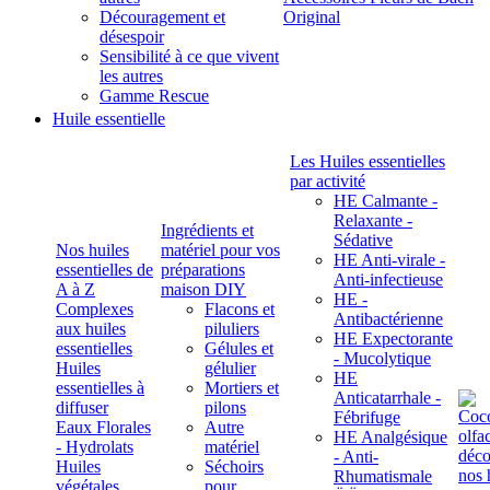
Découragement et
Original
désespoir
Sensibilité à ce que vivent
les autres
Gamme Rescue
Huile essentielle
Les Huiles essentielles
par activité
HE Calmante -
Relaxante -
Ingrédients et
Sédative
Nos huiles
matériel pour vos
HE Anti-virale -
essentielles de
préparations
Anti-infectieuse
A à Z
maison DIY
HE -
Complexes
Flacons et
Antibactérienne
aux huiles
piluliers
HE Expectorante
essentielles
Gélules et
- Mucolytique
Huiles
gélulier
HE
essentielles à
Mortiers et
Anticatarrhale -
diffuser
pilons
Fébrifuge
Eaux Florales
Autre
HE Analgésique
- Hydrolats
matériel
- Anti-
Huiles
Séchoirs
Rhumatismale
végétales,
pour