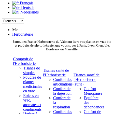
Français
Deutsch
Nederlands
Menu
Herboristerie
Partout en France Herboristerie du Valmont livre vos plantes en vrac bio
et produits de phytothérapie, que vous soyez à Paris, Lyon, Grenoble,
Bordeaux ou Marseille.
Comptoir de
l'Herboristerie
Tisanes de
Tisanes santé de
simples
l'Herboristerie
Tisanes santé de
Poudres de
Confort des
l'Herboristerie
plantes
articulations
(suite)
médicinales
Confort de
Confort
en vrac
la digestion
Ménopause
Epices en
Confort de
Equilibre
vrac,
la
des
aromates et
respiration
dépendances
condiments
Confort des
Confort de
Herbes à