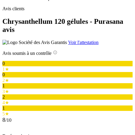
Avis clients
Chrysanthellum 120 gélules - Purasana
avis
Voir l'attestation
Avis soumis à un contrôle
0
1★
0
2★
1
3★
2
4★
1
5★
8
/10