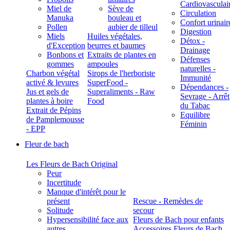
Cardiovasculai
Miel de
Sève de
Circulation
Manuka
bouleau et
Confort urinair
Pollen
aubier de tilleul
Digestion
Miels
Huiles végétales,
Détox -
d'Exception
beurres et baumes
Drainage
Bonbons et
Extraits de plantes en
Défenses
gommes
ampoules
naturelles -
Charbon végétal
Sirops de l'herboriste
Immunité
activé & levures
SuperFood -
Dépendances -
Jus et gels de
Superaliments - Raw
Sevrage - Arrêt
plantes à boire
Food
du Tabac
Extrait de Pépins
Equilibre
de Pamplemousse
Féminin
- EPP
Fleur de bach
Les Fleurs de Bach Original
Peur
Incertitude
Manque d'intérêt pour le
présent
Rescue - Remèdes de
Solitude
secour
Hypersensibilité face aux
Fleurs de Bach pour enfants
autres
Accessoires Fleurs de Bach