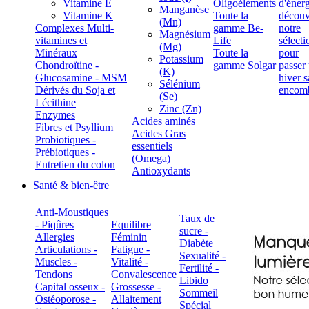
Vitamine E
Oligoéléments
Manganèse
Vitamine K
Toute la
(Mn)
Complexes Multi-
gamme Be-
Magnésium
vitamines et
Life
(Mg)
Minéraux
Toute la
Potassium
Chondroïtine -
gamme Solgar
(K)
Glucosamine - MSM
Sélénium
Dérivés du Soja et
(Se)
Lécithine
Zinc (Zn)
Enzymes
Acides aminés
Fibres et Psyllium
Acides Gras
Probiotiques -
essentiels
Prébiotiques -
(Omega)
Entretien du colon
Antioxydants
Santé & bien-être
Anti-Moustiques
Taux de
- Piqûres
Equilibre
sucre -
Allergies
Féminin
Diabète
Articulations -
Fatigue -
Sexualité -
Muscles -
Vitalité -
Fertilité -
Tendons
Convalescence
Libido
Capital osseux -
Grossesse -
Sommeil
Ostéoporose -
Allaitement
Spécial