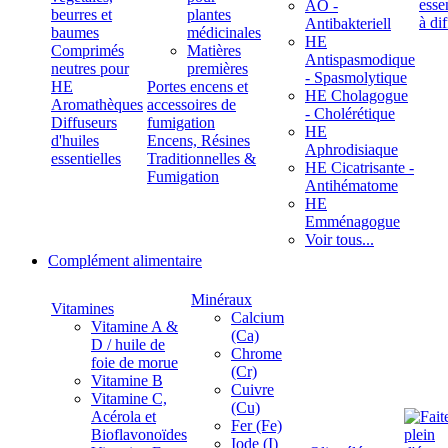
ÄÖ -
beurres et
plantes
Antibakteriell
baumes
médicinales
HE
Comprimés
Matières
Antispasmodique
neutres pour
premières
- Spasmolytique
HE
Portes encens et
HE Cholagogue
Aromathèques
accessoires de
- Cholérétique
Diffuseurs
fumigation
HE
d'huiles
Encens, Résines
Aphrodisiaque
essentielles
Traditionnelles &
HE Cicatrisante -
Fumigation
Antihématome
HE
Emménagogue
Voir tous...
Complément alimentaire
Minéraux
Vitamines
Calcium
Vitamine A &
(Ca)
D / huile de
Chrome
foie de morue
(Cr)
Vitamine B
Cuivre
Vitamine C,
(Cu)
Acérola et
Fer (Fe)
Bioflavonoïdes
Iode (I)