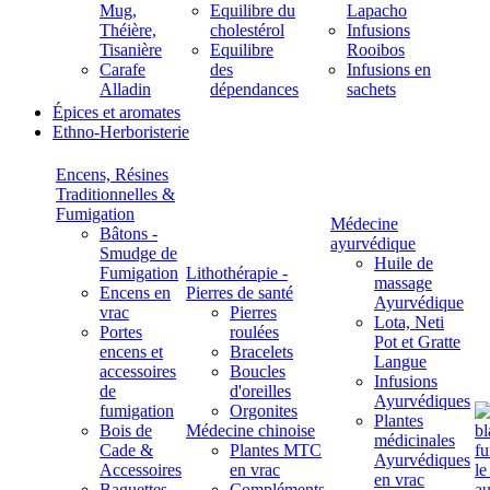
Mug,
Equilibre du
Lapacho
Théière,
cholestérol
Infusions
Tisanière
Equilibre
Rooibos
Carafe
des
Infusions en
Alladin
dépendances
sachets
Épices et aromates
Ethno-Herboristerie
Encens, Résines
Traditionnelles &
Fumigation
Médecine
Bâtons -
ayurvédique
Smudge de
Huile de
Fumigation
Lithothérapie -
massage
Encens en
Pierres de santé
Ayurvédique
vrac
Pierres
Lota, Neti
Portes
roulées
Pot et Gratte
encens et
Bracelets
Langue
accessoires
Boucles
Infusions
de
d'oreilles
Ayurvédiques
fumigation
Orgonites
Plantes
Bois de
Médecine chinoise
médicinales
Cade &
Plantes MTC
Ayurvédiques
Accessoires
en vrac
en vrac
Baguettes
Compléments