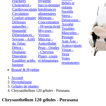
Fractures
Hygiène
Bébés et
Cholestérol -
bucco-dentaire
enfants
Cardiovasculaire
Intolérances
Sportifs
Circulation
alimentaires
Stress -
Confort urinaire
Mémoire -
Dépression -
Défenses
Concentration
Anxiété
naturelles -
- Hyperactivité
Troubles
Immunité
Mycoses -
Masculins -
Dépendances -
Verrues
Prostate
Sevrage - Arrêt
Minceur -
Anti-Âge -
du Tabac
Anticellulite
Antioxydants
Détox -
Peau - Ongles
Vision -
Drainage
- Cheveux
Yeux
Digestion
Plaies, coups
Voies
Equilibre acido-
et hématomes
respiratoires
basique
Beauté & Hygiène
Accueil
Phytothérapie
Gélules de plantes
Chrysanthellum 120 gélules - Purasana
Chrysanthellum 120 gélules - Purasana