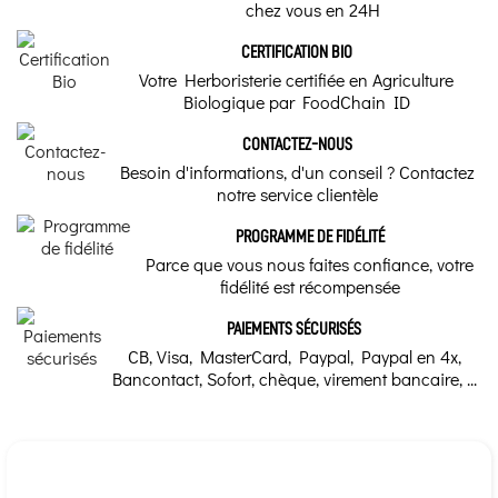
chez vous en 24H
Utilisation traditionnelle
Qu’en est-il exactement ? Quelles
solutions existent et lesquelles
sont les plus efficaces ?
CERTIFICATION BIO
5 à 15 gouttes par jour
Votre Herboristerie certifiée en Agriculture
Les vraies bonnes
Biologique par FoodChain ID
Qualité
raisons de faire
une détox au
CONTACTEZ-NOUS
Biologique BE-BIO-03|01
printemps
Besoin d'informations, d'un conseil ? Contactez
notre service clientèle
Médecine Traditionnelle
Faire une détox de
l’organisme au
printemps, est-ce
Chinoise
PROGRAMME DE FIDÉLITÉ
devenu un rituel à la
mode ? Les magazines
Parce que vous nous faites confiance, votre
féminins en font de gros
Eléments
fidélité est récompensée
titres chaque année.
Mais peut-on faire une
détox sans
Bois
PAIEMENTS SÉCURISÉS
préparation ? D’ailleurs
CB, Visa, MasterCard, Paypal, Paypal en 4x,
Notre conseil d'Herboriste
Bancontact, Sofort, chèque, virement bancaire, ...
Les Examens ,les
compléments
Mémoire et concentration, Foie & vésicule, Détox Foie
alimentaires et
l'hygiène de vie
La référence sa catégorie
Nous vous présentons