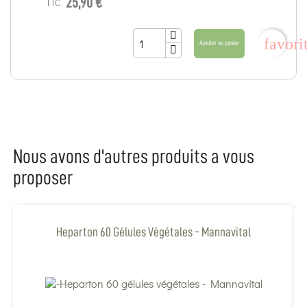
25,90 €
TTC
favori
Ajouter au panier
Nous avons d'autres produits a vous
proposer
Heparton 60 Gélules Végétales - Mannavital