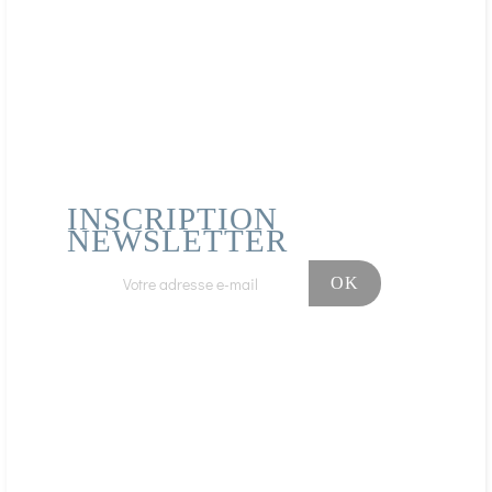
de la future plante. Ils
contiennent les
propriétés des fleurs,
des fruits et des feuille,
ce qui explique la
grande efficacité
d’action des
INSCRIPTION
NEWSLETTER
Facebook
Instagram