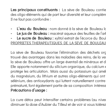
Les principaux constituants :
La sève de Bouleau contient
des oligo-éléments qui de part leur diversité et leur complémen
Il ne faut pas confondre :
- L’eau du Bouleau
: nom donné à la sève de Bouleau lors
- Le jus de Bouleau :
macérat aqueux des feuilles de l’ar
- Le sucre de Bouleau :
xylitol extrait de l’écorce du Bou
PROPRIETES THERAPEUTIQUES DE LA SEVE DE BOULEA
La sève de Bouleau favorise l’élimination des déchets orga
trouvé des avantages dans les maladies des reins, de la vess
la sève de Bouleau offre un large éventail de minéraux et 
Elle apporte notamment du silicium organique, du calcium e
protège les articulation. Mais aussi du potassium qui amél
du magnésium, du lithium et autres oligo-éléments qui ont 
sélénium, des antioxydants qui luttent naturellement contre l
prématuré, font également partie de sa composition intéres
Précautions d’usage :
La cure détox peut intensifier certains problèmes (au nivea
diminuer la dose d’Aubier du Tilleul et de voir si vous tolér