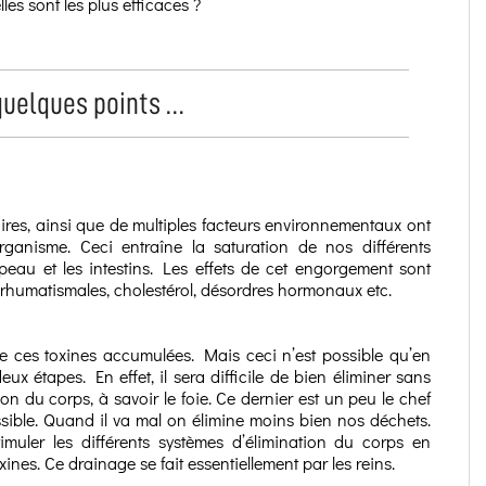
lles sont les plus efficaces ?
quelques points …
aires, ainsi que de multiples facteurs environnementaux ont
ganisme. Ceci entraîne la saturation de nos différents
 peau et les intestins. Les effets de cet engorgement sont
s rhumatismales, cholestérol, désordres hormonaux etc.
 de ces toxines accumulées. Mais ceci n’est possible qu’en
x étapes. En effet, il sera difficile de bien éliminer sans
on du corps, à savoir le foie. Ce dernier est un peu le chef
possible. Quand il va mal on élimine moins bien nos déchets.
timuler les différents systèmes d’élimination du corps en
ines. Ce drainage se fait essentiellement par les reins.