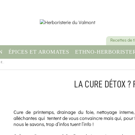
Recettes de 
N
ÉPICES ET AROMATES
ETHNO-HERBORISTER
...
OMPLÉMENT ALIMENTAIRE
SANTÉ & BIEN-ÊT
LA CURE DÉTOX ? F
Cure de printemps, drainage du foie, nettoyage interne
alléchantes qui tentent de vous convaincre mais qui, pour f
nous le savons, trop d’infos tuent l’info !