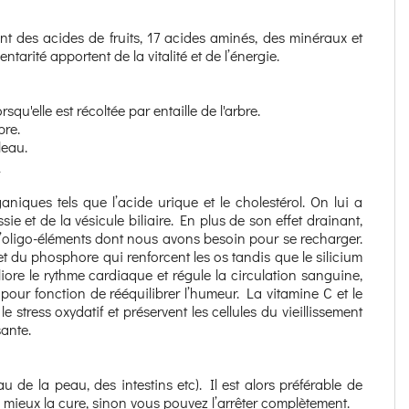
 des acides de fruits, 17 acides aminés, des minéraux et
tarité apportent de la vitalité et de l’énergie.
qu'elle est récoltée par entaille de l'arbre.
bre.
leau.
U
niques tels que l’acide urique et le cholestérol. On lui a
ie et de la vésicule biliaire. En plus de son effet drainant,
d’oligo-éléments dont nous avons besoin pour se recharger.
t du phosphore qui renforcent les os tandis que le silicium
iore le rythme cardiaque et régule la circulation sanguine,
pour fonction de rééquilibrer l’humeur. La vitamine C et le
e stress oxydatif et préservent les cellules du vieillissement
sante.
u de la peau, des intestins etc). Il est alors préférable de
ez mieux la cure, sinon vous pouvez l’arrêter complètement.