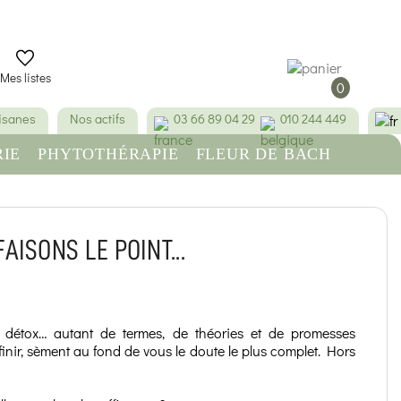
Mes listes
0
tisanes
Nos actifs
03 66 89 04 29
010 244 449
IE
PHYTOTHÉRAPIE
FLEUR DE BACH
RE
BEAUTÉ & HYGIÈNE
AISONS LE POINT...
, détox… autant de termes, de théories et de promesses
inir, sèment au fond de vous le doute le plus complet. Hors