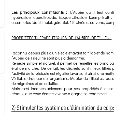
Les principaux constituants :
L’Aubier du Tilleul conti
hypéroside, quercitroside, isoquercitroside, kaempférol) 
essentielles (dont linalol, géraniol, 1,8-cinéole, carvone, cam
PROPRIETES THERAPEUTIQUES DE L'AUBIER DE TILLEUL
Reconnu depuis plus d'un siècle et ayant fait l'objet de no
l’Aubier de Tilleul ne sont plus à démontrer.
Remède simple et naturel, il permet de remettre les principau
état de marche. De ce fait, les déchets sont mieux filtrés p
l'activité de la vésicule est régulée favorisant ainsi une meill
Véritable draineur de l'organisme, l'Aubier de Tilleul est au
de migraines et de cellulite.
Mais c'est incontestablement pour ses propriétés à disso
rénaux, que cette écorce vivante a gagné sa renommée.
2) Stimuler les systèmes d’élimination du corp