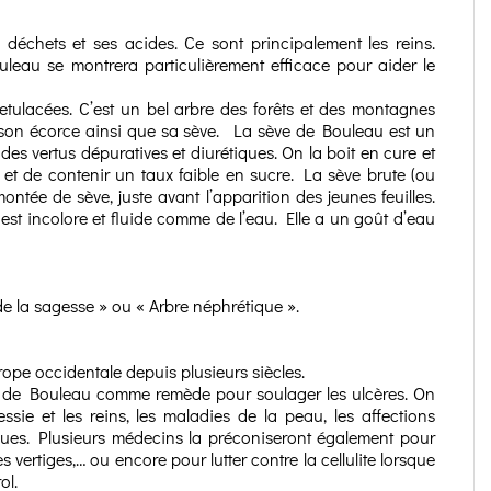
s déchets et ses acides. Ce sont principalement les reins.
leau se montrera particulièrement efficace pour aider le
Betulacées. C’est un bel arbre des forêts et des montagnes
es, son écorce ainsi que sa sève. La sève de Bouleau est un
e des vertus dépuratives et diurétiques. On la boit en cure et
x et de contenir un taux faible en sucre. La sève brute (ou
ntée de sève, juste avant l’apparition des jeunes feuilles.
est incolore et fluide comme de l’eau. Elle a un goût d’eau
de la sagesse » ou « Arbre néphrétique ».
pe occidentale depuis plusieurs siècles.
ve de Bouleau comme remède pour soulager les ulcères. On
essie et les reins, les maladies de la peau, les affections
ques. Plusieurs médecins la préconiseront également pour
s vertiges,… ou encore pour lutter contre la cellulite lorsque
ol.