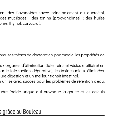
ent des flavonoïdes (avec principalement du quercétol,
; des mucilages ; des tanins (procyanidines) ; des huiles
phre, thymol, carvacrol).
mbreuses thèses de doctorat en pharmacie, les propriétés de
x organes d’élimination (foie, reins et vésicule biliaire) en
ar le foie (action dépurative), les toxines mieux éliminées,
eure digestion et un meilleur transit intestinal.
ssi utilisé avec succès pour les problèmes de rétention d'eau,
udre l'acide urique qui provoque la goutte et les calculs
s grâce au Bouleau