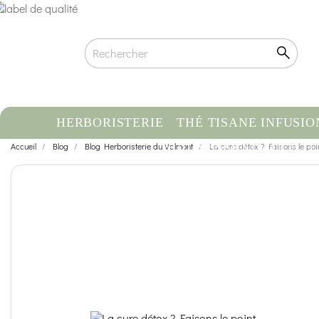
HERBORISTERIE
THÉ TISANE INFUSIO
Accueil
Blog
Blog Herboristerie du Valmont
HUILE ESSENTIELLE
La cure détox ? Faisons le point
C