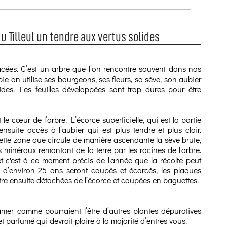
u Tilleul un tendre aux vertus solides
Tiliacées. C’est un arbre que l’on rencontre souvent dans nos
ie on utilise ses bourgeons, ses fleurs, sa sève, son aubier
ucides. Les feuilles développées sont trop dures pour être
 le cœur de l’arbre. L’écorce superficielle, qui est la partie
ensuite accès à l’aubier qui est plus tendre et plus clair.
s cette zone que circule de manière ascendante la sève brute,
ls minéraux remontant de la terre par les racines de l'arbre.
t c'est à ce moment précis de l'année que la récolte peut
d’environ 25 ans seront coupés et écorcés, les plaques
être ensuite détachées de l’écorce et coupées en baguettes.
 amer comme pourraient l’être d’autres plantes dépuratives
é et parfumé qui devrait plaire à la majorité d’entres vous.