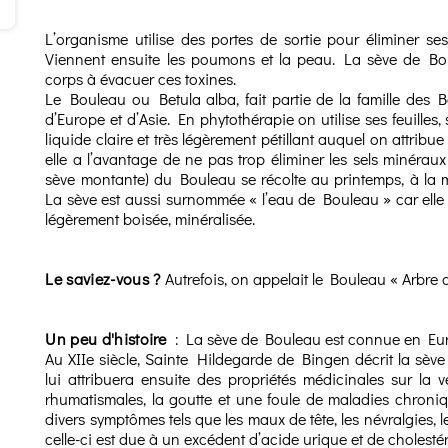
L’organisme utilise des portes de sortie pour éliminer se
Viennent ensuite les poumons et la peau. La sève de Bou
corps à évacuer ces toxines.
Le Bouleau ou Betula alba, fait partie de la famille des 
d’Europe et d’Asie. En phytothérapie on utilise ses feuill
liquide claire et très légèrement pétillant auquel on attribu
elle a l’avantage de ne pas trop éliminer les sels minérau
sève montante) du Bouleau se récolte au printemps, à la mo
La sève est aussi surnommée « l’eau de Bouleau » car elle 
légèrement boisée, minéralisée.
Le saviez-vous ?
Autrefois, on appelait le Bouleau « Arbre 
Un peu d'histoire
: La sève de Bouleau est connue en Euro
Au XIIe siècle, Sainte Hildegarde de Bingen décrit la sè
lui attribuera ensuite des propriétés médicinales sur la v
rhumatismales, la goutte et une foule de maladies chroni
divers symptômes tels que les maux de tête, les névralgies, le
celle-ci est due à un excédent d’acide urique et de cholestér