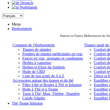
Deutsch
Nederlands
Menu
Herboristerie
Partout en France Herboristerie du Va
Comptoir de l'Herboristerie
Tisanes santé de 
Tisanes de simples
Confort de
Poudres de plantes médicinales en vrac
Confort de
Epices en vrac, aromates et condiments
Confort de
Herbes à vaporiser
Confort de
Herbes et Elixir du Suédois
Confort d
Huile de CBD
Confort j
Liste de nos actifs de A à Z
Détox et E
Accessoires autour des tisanes et du thé
Equilibre 
Filtre à thé et Boules à Thé et Infusion
Equilibre 
Boite à Thé et à Tisane
Equilibre
Tasse à Thé, Mug, Théière, Tisanière
Equilibre 
Carafe Alladin
Equilibre P
Thé Tisane Infusion