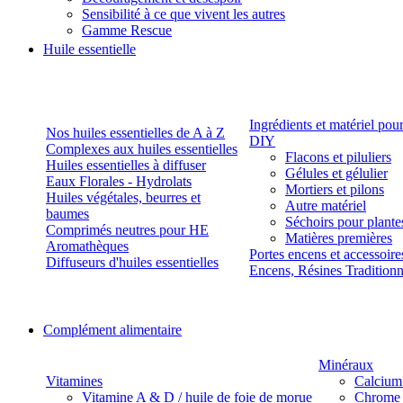
Sensibilité à ce que vivent les autres
Gamme Rescue
Huile essentielle
Ingrédients et matériel pou
Nos huiles essentielles de A à Z
DIY
Complexes aux huiles essentielles
Flacons et piluliers
Huiles essentielles à diffuser
Gélules et gélulier
Eaux Florales - Hydrolats
Mortiers et pilons
Huiles végétales, beurres et
Autre matériel
baumes
Séchoirs pour plante
Comprimés neutres pour HE
Matières premières
Aromathèques
Portes encens et accessoire
Diffuseurs d'huiles essentielles
Encens, Résines Tradition
Complément alimentaire
Minéraux
Vitamines
Calcium
Vitamine A & D / huile de foie de morue
Chrome 