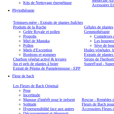
Médecine Am
Kits de Nettoyage énergétique
Acessoires E
Phytothérapie
Teintures-mère - Extraits de plantes fraîches
Produits de la Ruche
Gélules de plantes
Gelée Royale et pollen
Gemmothérapie
Propolis
Complexes 
Miel de Manuka
Les bourgeo
Pollen
Sève de boul
Miels d'Exception
Huiles végétales, 
Bonbons et gommes
Extraits de plante
Charbon végétal activé & levures
Sirops de l'herbori
Jus et gels de plantes à boire
SuperFood - Supe
Extrait de Pépins de Pamplemousse - EPP
Fleur de bach
Les Fleurs de Bach Original
Peur
Incertitude
Manque d'intérêt pour le présent
Rescue - Remèdes d
Solitude
Fleurs de Bach pour
Hypersensibilité face aux autres
Accessoires Fleurs 
Découragement et désespoir