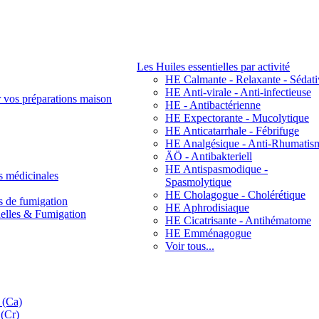
Les Huiles essentielles par activité
HE Calmante - Relaxante - Sédati
HE Anti-virale - Anti-infectieuse
r vos préparations maison
HE - Antibactérienne
HE Expectorante - Mucolytique
HE Anticatarrhale - Fébrifuge
HE Analgésique - Anti-Rhumatis
ÄÖ - Antibakteriell
HE Antispasmodique -
s médicinales
Spasmolytique
HE Cholagogue - Cholérétique
s de fumigation
HE Aphrodisiaque
nelles & Fumigation
HE Cicatrisante - Antihématome
HE Emménagogue
Voir tous...
 (Ca)
(Cr)