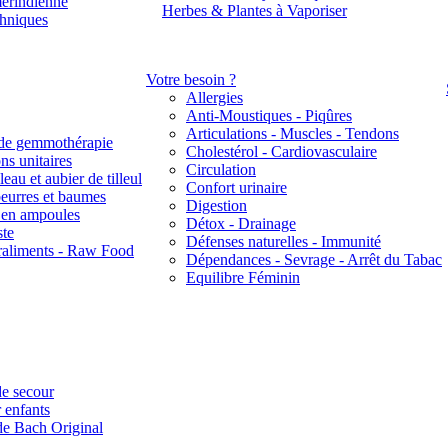
érindienne
Herbes & Plantes à Vaporiser
thniques
Votre besoin ?
Allergies
Anti-Moustiques - Piqûres
Articulations - Muscles - Tendons
de gemmothérapie
Cholestérol - Cardiovasculaire
ns unitaires
Circulation
eau et aubier de tilleul
Confort urinaire
beurres et baumes
Digestion
s en ampoules
Détox - Drainage
ste
Défenses naturelles - Immunité
raliments - Raw Food
Dépendances - Sevrage - Arrêt du Tabac
Equilibre Féminin
e secour
 enfants
de Bach Original