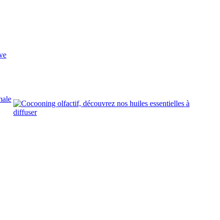
ve
male