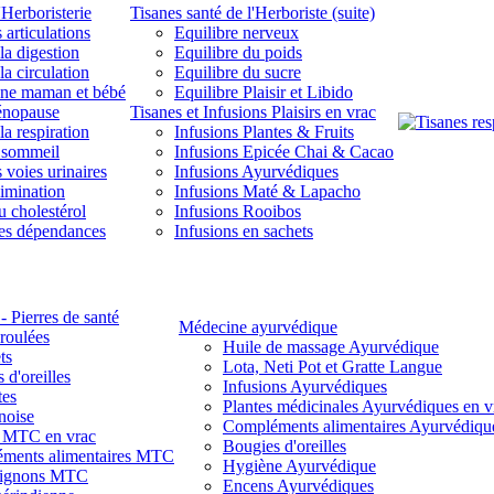
'Herboristerie
Tisanes santé de l'Herboriste (suite)
 articulations
Equilibre nerveux
la digestion
Equilibre du poids
la circulation
Equilibre du sucre
une maman et bébé
Equilibre Plaisir et Libido
énopause
Tisanes et Infusions Plaisirs en vrac
la respiration
Infusions Plantes & Fruits
 sommeil
Infusions Epicée Chai & Cacao
 voies urinaires
Infusions Ayurvédiques
limination
Infusions Maté & Lapacho
u cholestérol
Infusions Rooibos
des dépendances
Infusions en sachets
- Pierres de santé
Médecine ayurvédique
 roulées
Huile de massage Ayurvédique
ts
Lota, Neti Pot et Gratte Langue
 d'oreilles
Infusions Ayurvédiques
tes
Plantes médicinales Ayurvédiques en v
noise
Compléments alimentaires Ayurvédiqu
s MTC en vrac
Bougies d'oreilles
ments alimentaires MTC
Hygiène Ayurvédique
ignons MTC
Encens Ayurvédiques