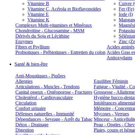
Vitamine B
Cuivre 
Vitamine C, Acérola et Bioflavonoïdes
Fer (Fe)
Vitamine E
Iode (I)
Vitamine K
Manganè
Complexes Multi-vitamines et Minéraux
Magnés
Chondroïtine - Glucosamine - MSM
Potassi
Dérivés du Soja et Lécithine
Séléniu
Enzymes
Zinc (Z
Fibres et Psyllium
Acides aminés
Probiotiques - Prébiotiques - Entretien du colon
Acides Gras es
Antioxydants
Santé & bien-être
Anti-Moustiques - Piqûres
Allergies
Equilibre Féminin
Articulations - Muscles - Tendons
Fatigue - Vitalité - 
Capital osseux - Ostéoporose - Fractures
Grossesse - Allaiteme
Cholestérol - Cardiovasculaire
Hygiène bucco-denta
Circulation
Intolérances alimentai
Confort urinaire
Mémoire - Concentrat
Défenses naturelles - Immunité
Mycoses - Verrues
Dépendances - Sevrage - Arrêt du Tabac
Minceur - Anticellulit
Détox - Drainage
Peau - Ongles - Che
Digestion
Plaies, coups et hém