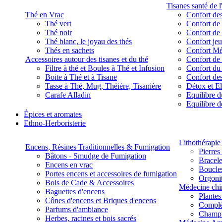
Tisanes santé de l
Thé en Vrac
Confort des
Thé vert
Confort de 
Thé noir
Confort de 
Thé blanc, le joyau des thés
Confort je
Thés en sachets
Confort M
Accessoires autour des tisanes et du thé
Confort de 
Filtre à thé et Boules à Thé et Infusion
Confort du
Boite à Thé et à Tisane
Confort des
Tasse à Thé, Mug, Théière, Tisanière
Détox et E
Carafe Alladin
Equilibre d
Equilibre 
Épices et aromates
Ethno-Herboristerie
Lithothérapie 
Encens, Résines Traditionnelles & Fumigation
Pierres
Bâtons - Smudge de Fumigation
Bracele
Encens en vrac
Boucles
Portes encens et accessoires de fumigation
Orgoni
Bois de Cade & Accessoires
Médecine chi
Baguettes d'encens
Plante
Cônes d'encens et Briques d'encens
Complé
Parfums d'ambiance
Champ
Herbes, racines et bois sacrés