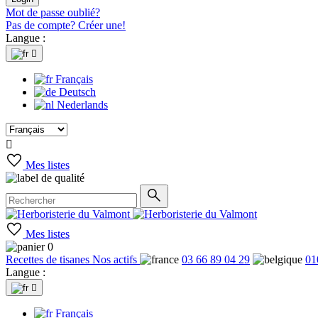
Mot de passe oublié?
Pas de compte? Créer une!
Langue :

Français
Deutsch
Nederlands

Mes listes
Mes listes
0
Recettes de tisanes
Nos actifs
03 66 89 04 29
01
Langue :

Français