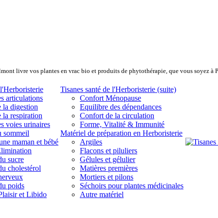
lmont livre vos plantes en vrac bio et produits de phytothérapie, que vous soyez à 
l'Herboristerie
Tisanes santé de l'Herboristerie (suite)
s articulations
Confort Ménopause
 la digestion
Equilibre des dépendances
 la respiration
Confort de la circulation
s voies urinaires
Forme, Vitalité & Immunité
u sommeil
Matériel de préparation en Herboristerie
eune maman et bébé
Argiles
limination
Flacons et piluliers
du sucre
Gélules et gélulier
du cholestérol
Matières premières
 nerveux
Mortiers et pilons
du poids
Séchoirs pour plantes médicinales
laisir et Libido
Autre matériel