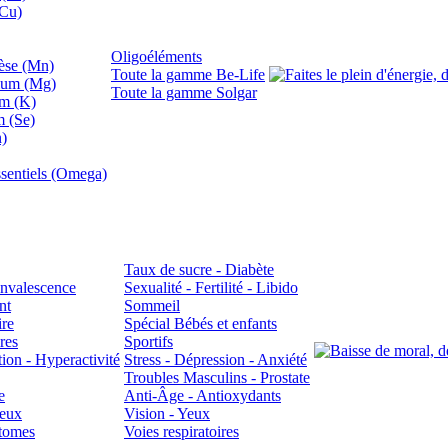
(Cu)
Oligoéléments
se (Mn)
Toute la gamme Be-Life
ium (Mg)
Toute la gamme Solgar
um (K)
m (Se)
n)
sentiels (Omega)
Taux de sucre - Diabète
Convalescence
Sexualité - Fertilité - Libido
nt
Sommeil
ire
Spécial Bébés et enfants
res
Sportifs
ion - Hyperactivité
Stress - Dépression - Anxiété
Troubles Masculins - Prostate
e
Anti-Âge - Antioxydants
veux
Vision - Yeux
atomes
Voies respiratoires