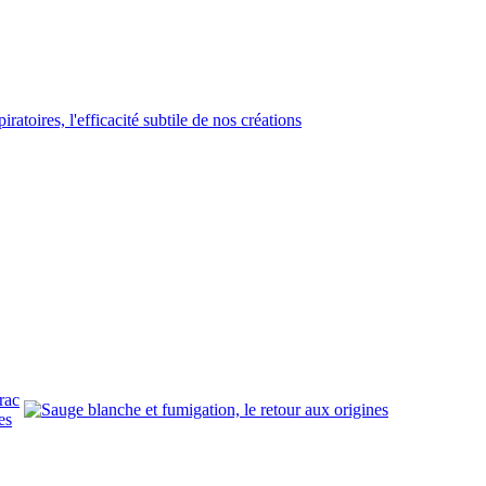
rac
es