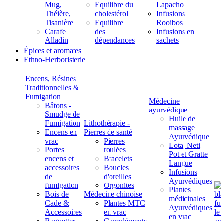
Mug,
Equilibre du
Lapacho
Théière,
cholestérol
Infusions
Tisanière
Equilibre
Rooibos
Carafe
des
Infusions en
Alladin
dépendances
sachets
Épices et aromates
Ethno-Herboristerie
Encens, Résines
Traditionnelles &
Fumigation
Médecine
Bâtons -
ayurvédique
Smudge de
Huile de
Fumigation
Lithothérapie -
massage
Encens en
Pierres de santé
Ayurvédique
vrac
Pierres
Lota, Neti
Portes
roulées
Pot et Gratte
encens et
Bracelets
Langue
accessoires
Boucles
Infusions
de
d'oreilles
Ayurvédiques
fumigation
Orgonites
Plantes
Bois de
Médecine chinoise
médicinales
Cade &
Plantes MTC
Ayurvédiques
Accessoires
en vrac
en vrac
Baguettes
Compléments