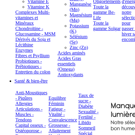
Vitamine E
Oligoéléments
Manganèse
Vitamine K
Toute la
(Mn)
Complexes Multi-
gamme Be-
Magnésium
vitamines et
Life
(Mg)
Minéraux
Toute la
Potassium
Chondroïtine -
gamme Solgar
(K)
Glucosamine - MSM
Sélénium
Dérivés du Soja et
(Se)
Lécithine
Zinc (Zn)
Enzymes
Acides aminés
Fibres et Psyllium
Acides Gras
Probiotiques -
essentiels
Prébiotiques -
(Omega)
Entretien du colon
Antioxydants
Santé & bien-être
Anti-Moustiques
Taux de
- Piqûres
Equilibre
sucre -
Allergies
Féminin
Diabète
Articulations -
Fatigue -
Sexualité -
Muscles -
Vitalité -
Fertilité -
Tendons
Convalescence
Libido
Capital osseux -
Grossesse -
Sommeil
Ostéoporose -
Allaitement
Spécial