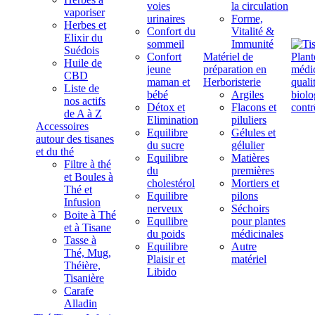
voies
la circulation
vaporiser
urinaires
Forme,
Herbes et
Confort du
Vitalité &
Elixir du
sommeil
Immunité
Suédois
Confort
Matériel de
Huile de
jeune
préparation en
CBD
maman et
Herboristerie
Liste de
bébé
Argiles
nos actifs
Détox et
Flacons et
de A à Z
Elimination
piluliers
Accessoires
Equilibre
Gélules et
autour des tisanes
du sucre
gélulier
et du thé
Equilibre
Matières
Filtre à thé
du
premières
et Boules à
cholestérol
Mortiers et
Thé et
Equilibre
pilons
Infusion
nerveux
Séchoirs
Boite à Thé
Equilibre
pour plantes
et à Tisane
du poids
médicinales
Tasse à
Equilibre
Autre
Thé, Mug,
Plaisir et
matériel
Théière,
Libido
Tisanière
Carafe
Alladin