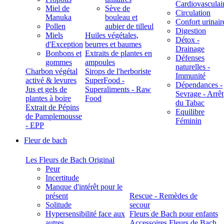
Cardiovasculai
Miel de
Sève de
Circulation
Manuka
bouleau et
Confort urinair
Pollen
aubier de tilleul
Digestion
Miels
Huiles végétales,
Détox -
d'Exception
beurres et baumes
Drainage
Bonbons et
Extraits de plantes en
Défenses
gommes
ampoules
naturelles -
Charbon végétal
Sirops de l'herboriste
Immunité
activé & levures
SuperFood -
Dépendances -
Jus et gels de
Superaliments - Raw
Sevrage - Arrêt
plantes à boire
Food
du Tabac
Extrait de Pépins
Equilibre
de Pamplemousse
Féminin
- EPP
Fleur de bach
Les Fleurs de Bach Original
Peur
Incertitude
Manque d'intérêt pour le
présent
Rescue - Remèdes de
Solitude
secour
Hypersensibilité face aux
Fleurs de Bach pour enfants
autres
Accessoires Fleurs de Bach