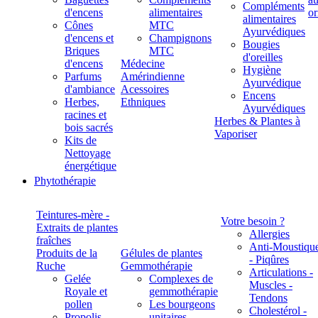
Compléments
d'encens
alimentaires
alimentaires
Cônes
MTC
Ayurvédiques
d'encens et
Champignons
Bougies
Briques
MTC
d'oreilles
d'encens
Médecine
Hygiène
Parfums
Amérindienne
Ayurvédique
d'ambiance
Acessoires
Encens
Herbes,
Ethniques
Ayurvédiques
racines et
Herbes & Plantes à
bois sacrés
Vaporiser
Kits de
Nettoyage
énergétique
Phytothérapie
Teintures-mère -
Votre besoin ?
Extraits de plantes
Allergies
fraîches
Anti-Moustiqu
Produits de la
Gélules de plantes
- Piqûres
Ruche
Gemmothérapie
Articulations -
Gelée
Complexes de
Muscles -
Royale et
gemmothérapie
Tendons
pollen
Les bourgeons
Cholestérol -
Propolis
unitaires