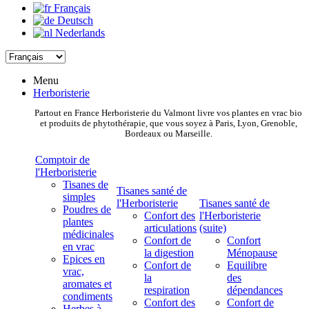
Français
Deutsch
Nederlands
Menu
Herboristerie
Partout en France Herboristerie du Valmont livre vos plantes en vrac bio
et produits de phytothérapie, que vous soyez à Paris, Lyon, Grenoble,
Bordeaux ou Marseille.
Comptoir de
l'Herboristerie
Tisanes de
Tisanes santé de
simples
l'Herboristerie
Tisanes santé de
Poudres de
Confort des
l'Herboristerie
plantes
articulations
(suite)
médicinales
Confort de
Confort
en vrac
la digestion
Ménopause
Epices en
Confort de
Equilibre
vrac,
la
des
aromates et
respiration
dépendances
condiments
Confort des
Confort de
Herbes à