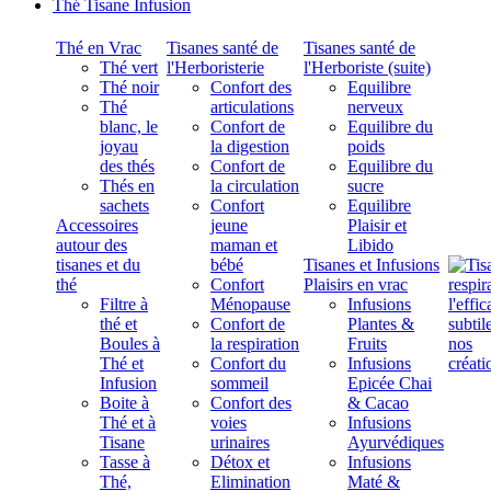
Thé Tisane Infusion
Thé en Vrac
Tisanes santé de
Tisanes santé de
Thé vert
l'Herboristerie
l'Herboriste (suite)
Thé noir
Confort des
Equilibre
Thé
articulations
nerveux
blanc, le
Confort de
Equilibre du
joyau
la digestion
poids
des thés
Confort de
Equilibre du
Thés en
la circulation
sucre
sachets
Confort
Equilibre
Accessoires
jeune
Plaisir et
autour des
maman et
Libido
tisanes et du
bébé
Tisanes et Infusions
thé
Confort
Plaisirs en vrac
Filtre à
Ménopause
Infusions
thé et
Confort de
Plantes &
Boules à
la respiration
Fruits
Thé et
Confort du
Infusions
Infusion
sommeil
Epicée Chai
Boite à
Confort des
& Cacao
Thé et à
voies
Infusions
Tisane
urinaires
Ayurvédiques
Tasse à
Détox et
Infusions
Thé,
Elimination
Maté &