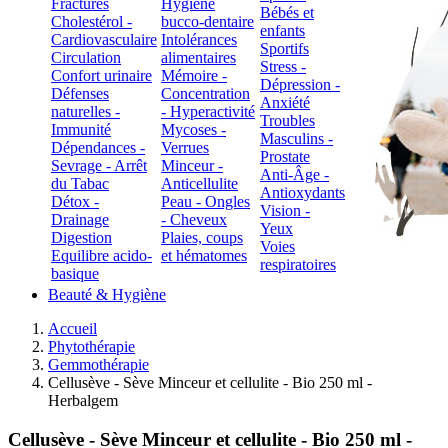
Fractures
Hygiène
Bébés et
Cholestérol -
bucco-dentaire
enfants
Cardiovasculaire
Intolérances
Sportifs
Circulation
alimentaires
Stress -
Confort urinaire
Mémoire -
Dépression -
Défenses
Concentration
Anxiété
naturelles -
- Hyperactivité
Troubles
Immunité
Mycoses -
Masculins -
Dépendances -
Verrues
Prostate
Sevrage - Arrêt
Minceur -
Anti-Âge -
du Tabac
Anticellulite
Antioxydants
Détox -
Peau - Ongles
Vision -
Drainage
- Cheveux
Yeux
Digestion
Plaies, coups
Voies
Equilibre acido-
et hématomes
respiratoires
basique
Beauté & Hygiène
Accueil
Phytothérapie
Gemmothérapie
Cellusève - Sève Minceur et cellulite - Bio 250 ml -
Herbalgem
Cellusève - Sève Minceur et cellulite - Bio 250 ml -