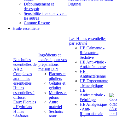
Découragement et
Original
désespoir
Sensibilité à ce que vivent
les autres
Gamme Rescue
Huile essentielle
Les Huiles essentielles
par activité
HE Calmante -
Relaxante -
Ingrédients et
Sédative
Nos huiles
matériel pour vos
HE Anti-virale -
essentielles de
préparations
Anti-infectieuse
A à Z
maison DIY
HE -
Complexes
Flacons et
Antibactérienne
aux huiles
piluliers
HE Expectorante
essentielles
Gélules et
- Mucolytique
Huiles
gélulier
HE
essentielles à
Mortiers et
Anticatarrhale -
diffuser
pilons
Fébrifuge
Eaux Florales
Autre
HE Analgésique
- Hydrolats
matériel
- Anti-
Huiles
Séchoirs
Rhumatismale
végétales,
pour