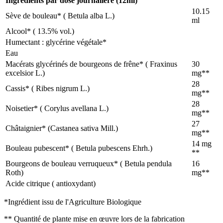
Ingrédients par dose journalière (12ml)
10.15
Sève de bouleau* ( Betula alba L.)
ml
Alcool* ( 13.5% vol.)
Humectant : glycérine végétale*
Eau
Macérats glycérinés de bourgeons de frêne* ( Fraxinus
30
excelsior L.)
mg**
28
Cassis* ( Ribes nigrum L.)
mg**
28
Noisetier* ( Corylus avellana L.)
mg**
27
Châtaignier* (Castanea sativa Mill.)
mg**
14 mg
Bouleau pubescent* ( Betula pubescens Ehrh.)
**
Bourgeons de bouleau verruqueux* ( Betula pendula
16
Roth)
mg**
Acide citrique ( antioxydant)
*Ingrédient issu de l'Agriculture Biologique
** Quantité de plante mise en œuvre lors de la fabrication