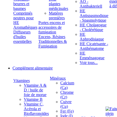
ÄÖ -
beurres et
plantes
Antibakteriell
baumes
médicinales
HE
Comprimés
Matières
Antispasmodique
neutres pour
premières
- Spasmolytique
HE
Portes encens et
HE Cholagogue
Aromathèques
accessoires de
- Cholérétique
Diffuseurs
fumigation
HE
d'huiles
Encens, Résines
Aphrodisiaque
essentielles
Traditionnelles &
HE Cicatrisante -
Fumigation
Antihématome
HE
Emménagogue
Voir tous...
Complément alimentaire
Minéraux
Vitamines
Calcium
Vitamine A &
(Ca)
D / huile de
Chrome
foie de morue
(Cr)
Vitamine B
Cuivre
Vitamine C,
(Cu)
Acérola et
Fer (Fe)
Bioflavonoïdes
Iode (I)