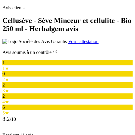
Avis clients
Cellusève - Sève Minceur et cellulite - Bio
250 ml - Herbalgem avis
Voir l'attestation
Avis soumis à un contrôle
1
1★
0
2★
2
3★
2
4★
6
5★
8.2
/10