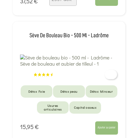
37,52 €
Sève De Bouleau Bio - 500 Ml - Ladrôme
Détox Foie
Détox peau
Détox Minceur
Usures
Capital osseux
articulaires
15,95 €
Ajouter au panier