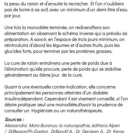
la peau du raisin et d’ensuite la recracher. Et l’on n’oubliera
pas de boire à sa soif, avec un minimum d’un demi-litre d’eau
par jour.
Une fois la monodiète terminée, on rediversifiera son
alimentation en observant le schéma inverse qui a prévalu sa
préparation. A savoir, en l’espace de trois jours minimum, on
réintroduira d’abord les légumes et d’autres fruits, puis les
glucides forts, pour terminer par les protéines grasses.
La cure de raisin entraînera une perte de poids due à
l’élimination qu’elle procure, perte de poids qui se stabilise
généralement au 6ème jour de la cure.
Quant à une éventuelle contre-indication, elle concerne
principalement les personnes atteintes d’un diabète
insulinodépendant. Cependant il est vivement conseillé, si l’on
désire pratiquer seul une monodiète,d'avoir la prudence de
consulter un Hygiéniste ou un naturothérapeute.
Sources :
Alessandra Moro-Buronzo, la naturopathie, éditions Alpen
/
DrBessonPh-Gaston, DrBondil A., Dr Denjean A., Dr Keros