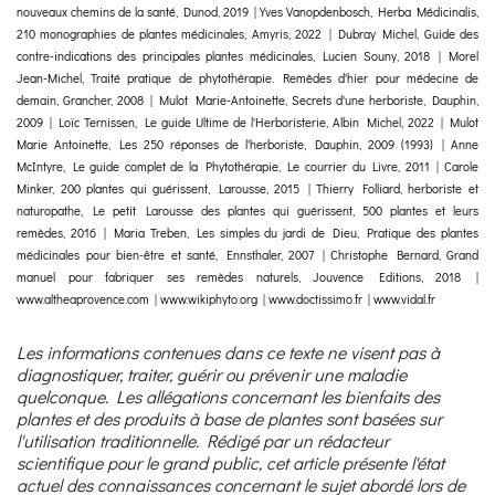
nouveaux chemins de la santé, Dunod, 2019 | Yves Vanopdenbosch, Herba Médicinalis,
210 monographies de plantes médicinales, Amyris, 2022 | Dubray Michel, Guide des
contre-indications des principales plantes médicinales, Lucien Souny, 2018 | Morel
Jean-Michel, Traité pratique de phytothérapie. Remèdes d'hier pour médecine de
demain, Grancher, 2008 | Mulot Marie-Antoinette, Secrets d'une herboriste, Dauphin,
2009 | Loïc Ternissen, Le guide Ultime de l'Herboristerie, Albin Michel, 2022 | Mulot
Marie Antoinette, Les 250 réponses de l'herboriste, Dauphin, 2009 (1993) | Anne
McIntyre, Le guide complet de la Phytothérapie, Le courrier du Livre, 2011 | Carole
Minker, 200 plantes qui guérissent, Larousse, 2015 | Thierry Folliard, herboriste et
naturopathe, Le petit Larousse des plantes qui guérissent, 500 plantes et leurs
remèdes, 2016 | Maria Treben, Les simples du jardi de Dieu, Pratique des plantes
médicinales pour bien-être et santé, Ennsthaler, 2007 | Christophe Bernard, Grand
manuel pour fabriquer ses remèdes naturels, Jouvence Editions, 2018 |
www.altheaprovence.com | www.wikiphyto.org | www.doctissimo.fr | www.vidal.fr
Les informations contenues dans ce texte ne visent pas à
diagnostiquer, traiter, guérir ou prévenir une maladie
quelconque. Les allégations concernant les bienfaits des
plantes et des produits à base de plantes sont basées sur
l'utilisation traditionnelle. Rédigé par un rédacteur
scientifique pour le grand public, cet article présente l'état
actuel des connaissances concernant le sujet abordé lors de