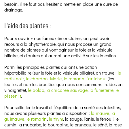
besoin, il ne faut pas hésiter à mettre en place une cure de
drainage.
L’aide des plantes :
Pour « ouvrir » nos fameux émonctoires, on peut avoir
recours à la phytothérapie, qui nous propose un grand
nombre de plantes qui vont agir sur le foie et la vésicule
biliaire, et d’autres qui auront une activité sur les intestins.
Parmi les principales plantes qui ont une action
hépatobiliaire (sur le foie et la vésicule biliaire), on trouve :
le
radis noir
,
le chardon Marie
,
le romarin
,
l’artichaut
(les
feuilles et non les bractées que nous consommons froides en
vinaigrette),
le boldo
,
la chicorée sauvage
,
la fumeterre
,
le
pissenlit
.
Pour solliciter le travail et l’équilibre de la santé des intestins,
nous avons plusieurs plantes à disposition :
la mauve
,
la
guimauve
,
le romarin
,
le thym
, la sauge, l’anis, le fenouil, le
cumin, la rhubarbe, la bourdaine, le pruneau, le séné, la rose