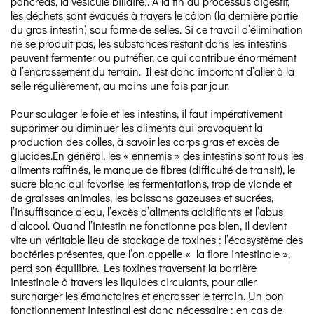
pancréas, la vésicule biliaire). A la fin du processus digestif,
les déchets sont évacués à travers le côlon (la dernière partie
du gros intestin) sou forme de selles. Si ce travail d’élimination
ne se produit pas, les substances restant dans les intestins
peuvent fermenter ou putréfier, ce qui contribue énormément
à l’encrassement du terrain. Il est donc important d’aller à la
selle régulièrement, au moins une fois par jour.
Pour soulager le foie et les intestins, il faut impérativement
supprimer ou diminuer les aliments qui provoquent la
production des colles, à savoir les corps gras et excès de
glucides.En général, les « ennemis » des intestins sont tous les
aliments raffinés, le manque de fibres (difficulté de transit), le
sucre blanc qui favorise les fermentations, trop de viande et
de graisses animales, les boissons gazeuses et sucrées,
l’insuffisance d’eau, l’excès d’aliments acidifiants et l’abus
d’alcool. Quand l’intestin ne fonctionne pas bien, il devient
vite un véritable lieu de stockage de toxines : l’écosystème des
bactéries présentes, que l’on appelle « la flore intestinale »,
perd son équilibre. Les toxines traversent la barrière
intestinale à travers les liquides circulants, pour aller
surcharger les émonctoires et encrasser le terrain. Un bon
fonctionnement intestinal est donc nécessaire ; en cas de