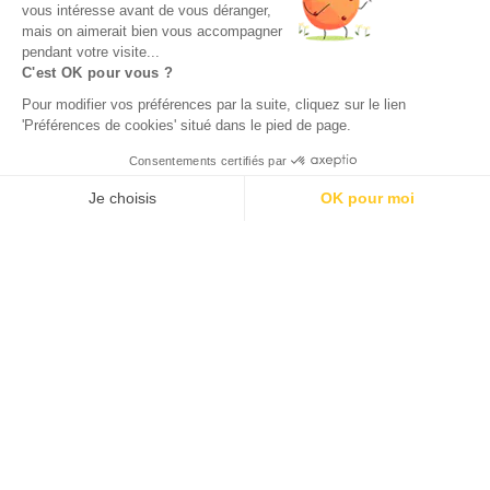
vous intéresse avant de vous déranger,
mais on aimerait bien vous accompagner
pendant votre visite...
C'est OK pour vous ?
Pour modifier vos préférences par la suite, cliquez sur le lien
'Préférences de cookies' situé dans le pied de page.
Consentements certifiés par
Je choisis
OK pour moi
Axeptio consent
Plateforme de Gestion du Consentement : Personnalisez vos O
Notre plateforme vous permet d'adapter et de gérer vos paramètr